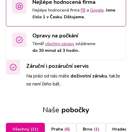
Nejlépe hodnocená firma
Nejlépe hodnocená firma
FB
a
Google
.
Jsme
číslo 1 v Česku. Děkujeme.
Opravy na počkání
Téměř
všechny opravy
zvládneme
do 30 minut až 3 hodin.
.
Záruční i pozáruční servis
Na práci od nás máte
doživotní záruku
,
takže
se není čeho bát.
Naše
pobočky
Všechny
(
11
)
Praha
(
6
)
Brno
(
1
)
Hradec K