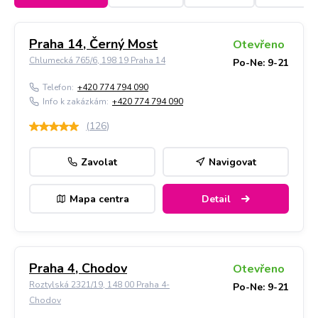
Praha 14, Černý Most
Otevřeno
Chlumecká 765/6, 198 19 Praha 14
Po-Ne: 9-21
Telefon:
+420 774 794 090
Info k zakázkám:
+420 774 794 090
(
126
)
Zavolat
Navigovat
Mapa centra
Detail
Praha 4, Chodov
Otevřeno
Roztylská 2321/19, 148 00 Praha 4-
Po-Ne: 9-21
Chodov