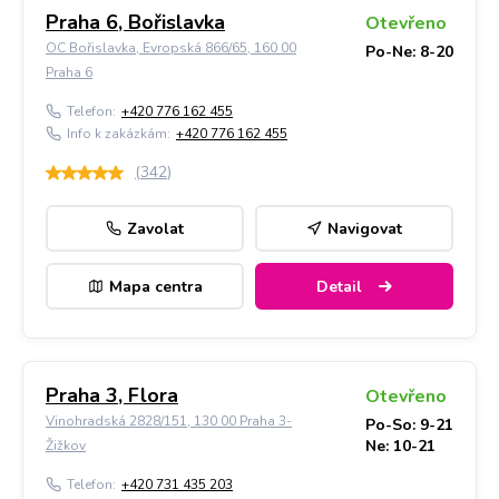
Praha 6, Bořislavka
Otevřeno
OC Bořislavka, Evropská 866/65, 160 00
Po-Ne: 8-20
Praha 6
Telefon:
+420 776 162 455
Info k zakázkám:
+420 776 162 455
(
342
)
Zavolat
Navigovat
Mapa centra
Detail
Praha 3, Flora
Otevřeno
Vinohradská 2828/151, 130 00 Praha 3-
Po-So: 9-21
Ne: 10-21
Žižkov
Telefon:
+420 731 435 203