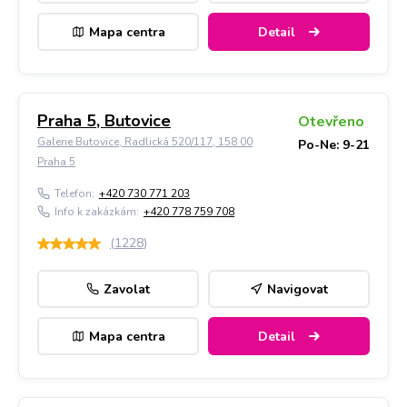
Mapa centra
Detail
Praha 5, Butovice
Otevřeno
Galerie Butovice, Radlická 520/117, 158 00
Po-Ne: 9-21
Praha 5
Telefon:
+420 730 771 203
Info k zakázkám:
+420 778 759 708
(
1228
)
Zavolat
Navigovat
Mapa centra
Detail