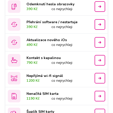
Odemknutí hesla obrazovky
390 Kč
co nejrychleji
Přehrání software / nestartuje
390 Kč
co nejrychleji
Aktualizace nového iOs
490 Kč
co nejrychleji
Kontakt s kapalinou
790 Kč
co nejrychleji
Nepřijímá wi-fi signál
1200 Kč
co nejrychleji
Nenačítá SIM karta
1190 Kč
co nejrychleji
Šuplík SIM karty