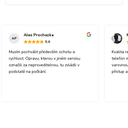
Ales Prochazka
AP
5
.0
Musím pochválit především ochotu a
Kvalita r
rychlost. Opravu, kterou v jiném servisu
telefon 
označili za neproveditelnou, tu zvládli v
varovnou
podstatě na počkání.
přistup 