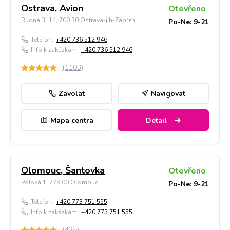
Ostrava, Avion
Otevřeno
Rudná 3114, 700 30 Ostrava-jih-Zábřeh
Po-Ne: 9-21
Telefon:
+420 736 512 946
Info k zakázkám:
+420 736 512 946
(
1103
)
Zavolat
Navigovat
Mapa centra
Detail
Olomouc, Šantovka
Otevřeno
Polská 1, 779 00 Olomouc
Po-Ne: 9-21
Telefon:
+420 773 751 555
Info k zakázkám:
+420 773 751 555
(
425
)