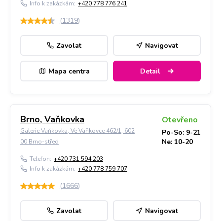
Info k zakázkám:
+420 778 776 241
(
1319
)
Zavolat
Navigovat
Mapa centra
Detail
Brno, Vaňkovka
Otevřeno
Galerie Vaňkovka, Ve Vaňkovce 462/1, 602
Po-So: 9-21
Ne: 10-20
00 Brno-střed
Telefon:
+420 731 594 203
Info k zakázkám:
+420 778 759 707
(
1666
)
Zavolat
Navigovat