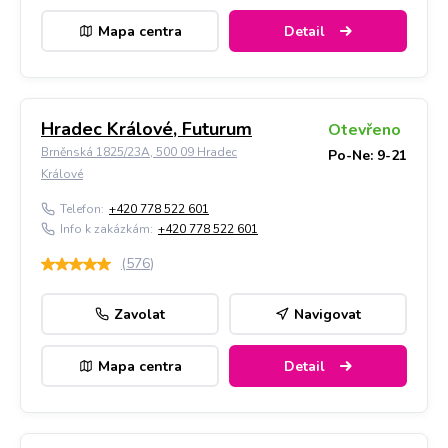
Mapa centra
Detail
Hradec Králové, Futurum
Otevřeno
Brněnská 1825/23A, 500 09 Hradec
Po-Ne: 9-21
Králové
Telefon:
+420 778 522 601
Info k zakázkám:
+420 778 522 601
(
576
)
Zavolat
Navigovat
Mapa centra
Detail