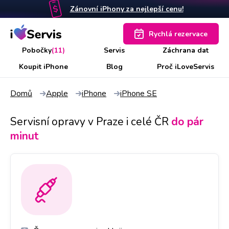
Zánovní iPhony za nejlepší cenu!
Rychlá rezervace
Pobočky
(11)
Servis
Záchrana dat
Koupit iPhone
Blog
Proč iLoveServis
Domů
Apple
iPhone
iPhone SE
Servisní opravy v Praze i celé ČR
do pár
minut