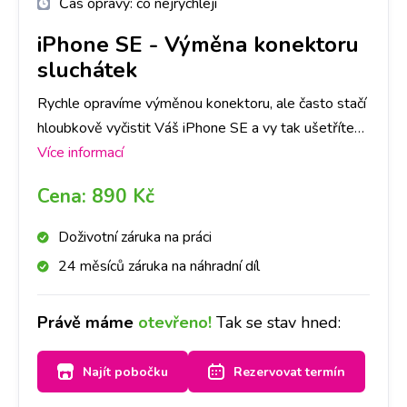
Čas opravy:
co nejrychleji
iPhone SE
-
Výměna konektoru
sluchátek
Rychle opravíme výměnou konektoru, ale často stačí
hloubkově vyčistit Váš iPhone SE a vy tak ušetříte
čas i peníze. Nejlepší je nyní se zastavit na jakékoliv
Více informací
pobočce a hned se na to mrkneme.
Cena:
890 Kč
Doživotní záruka na práci
24 měsíců záruka na náhradní díl
Právě máme
otevřeno!
Tak se stav hned:
Najít pobočku
Rezervovat termín