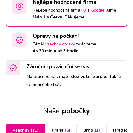
Nejlépe hodnocená firma
Nejlépe hodnocená firma
FB
a
Google
.
Jsme
číslo 1 v Česku. Děkujeme.
Opravy na počkání
Téměř
všechny opravy
zvládneme
do 30 minut až 3 hodin.
.
Záruční i pozáruční servis
Na práci od nás máte
doživotní záruku
,
takže
se není čeho bát.
Naše
pobočky
Všechny
(
11
)
Praha
(
6
)
Brno
(
1
)
Hradec K