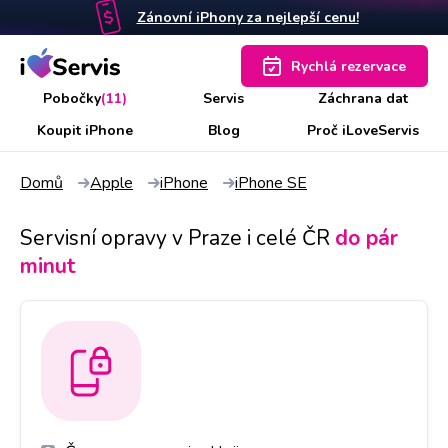
Zánovní iPhony za nejlepší cenu!
Rychlá rezervace
Pobočky
(11)
Servis
Záchrana dat
Koupit iPhone
Blog
Proč iLoveServis
Domů
Apple
iPhone
iPhone SE
Servisní opravy v Praze i celé ČR
do pár
minut