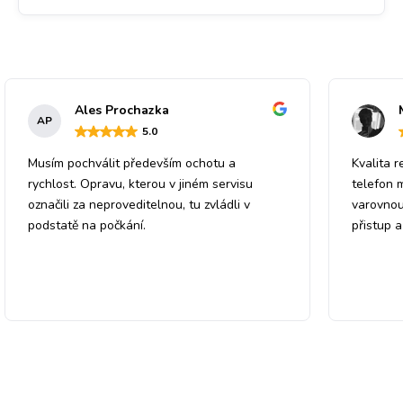
Ales Prochazka
AP
5
.0
Musím pochválit především ochotu a
Kvalita r
rychlost. Opravu, kterou v jiném servisu
telefon 
označili za neproveditelnou, tu zvládli v
varovnou
podstatě na počkání.
přistup 