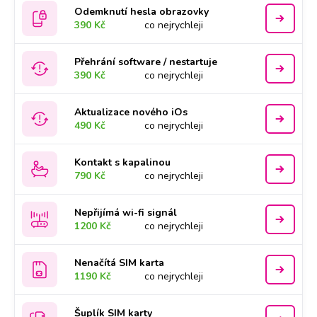
Odemknutí hesla obrazovky
390 Kč
co nejrychleji
Přehrání software / nestartuje
390 Kč
co nejrychleji
Aktualizace nového iOs
490 Kč
co nejrychleji
Kontakt s kapalinou
790 Kč
co nejrychleji
Nepřijímá wi-fi signál
1200 Kč
co nejrychleji
Nenačítá SIM karta
1190 Kč
co nejrychleji
Šuplík SIM karty