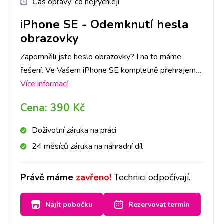
Čas opravy:
co nejrychleji
iPhone SE
-
Odemknutí hesla
obrazovky
Zapomněli jste heslo obrazovky? I na to máme
řešení. Ve Vašem iPhone SE kompletně přehrajeme
software a telefon bude jako nový! Rozhodně ovšem
Více informací
doporučujeme zálohu dat v telefonu. Vzhledem k
Cena:
390 Kč
tomu, že heslo obrazovky slouží jako ochrana všech
dat, se při přehrání SW data automaticky smažou.
Doživotní záruka na práci
24 měsíců záruka na náhradní díl
Právě máme
zavřeno!
Technici odpočívají.
Najít pobočku
Rezervovat termín