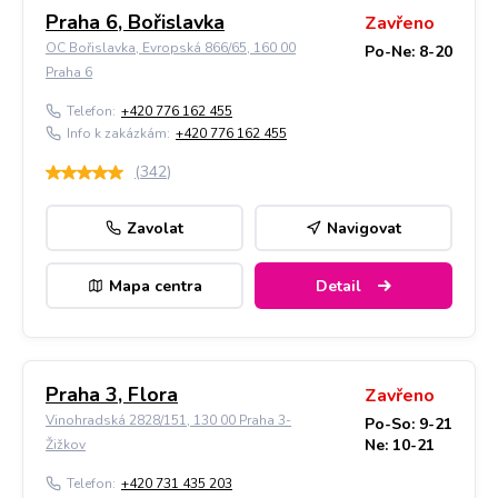
Praha 6, Bořislavka
Zavřeno
OC Bořislavka, Evropská 866/65, 160 00
Po-Ne: 8-20
Praha 6
Telefon:
+420 776 162 455
Info k zakázkám:
+420 776 162 455
(
342
)
Zavolat
Navigovat
Mapa centra
Detail
Praha 3, Flora
Zavřeno
Vinohradská 2828/151, 130 00 Praha 3-
Po-So: 9-21
Ne: 10-21
Žižkov
Telefon:
+420 731 435 203