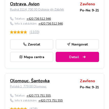
Ostrava, Avion
Zavřeno
Rudná 3114, 700 30 Ostrava-jih-Zábřeh
Po-Ne: 9-21
Telefon:
+420 736 512 946
Info k zakázkám:
+420 736 512 946
(
1103
)
Zavolat
Navigovat
Mapa centra
Detail
Olomouc, Šantovka
Zavřeno
Polská 1, 779 00 Olomouc
Po-Ne: 9-21
Telefon:
+420 773 751 555
Info k zakázkám:
+420 773 751 555
(
425
)