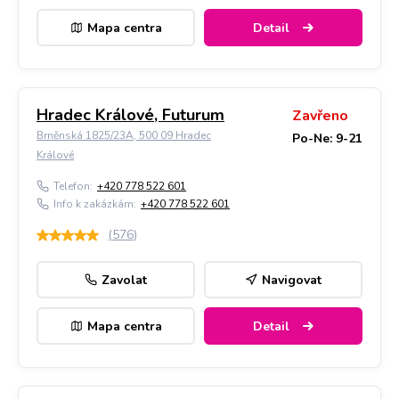
Mapa centra
Detail
Hradec Králové, Futurum
Zavřeno
Brněnská 1825/23A, 500 09 Hradec
Po-Ne: 9-21
Králové
Telefon:
+420 778 522 601
Info k zakázkám:
+420 778 522 601
(
576
)
Zavolat
Navigovat
Mapa centra
Detail