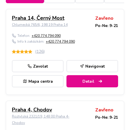
Praha 14, Černý Most
Zavřeno
Chlumecká 765/6, 198 19 Praha 14
Po-Ne: 9-21
Telefon:
+420 774 794 090
Info k zakázkám:
+420 774 794 090
(
126
)
Zavolat
Navigovat
Mapa centra
Detail
Praha 4, Chodov
Zavřeno
Roztylská 2321/19, 148 00 Praha 4-
Po-Ne: 9-21
Chodov