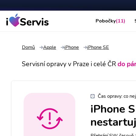
Pobočky
(11)
Domů
Apple
iPhone
iPhone SE
Servisní opravy v Praze i celé ČR
do pá
Čas opravy:
co nej
iPhone 
nestartu
Přehrání SW časově z