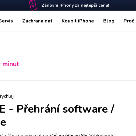
Zánovní iPhony za nejlepší cenu!
Servis
Záchrana dat
Koupit iPhone
Blog
Proč 
r minut
rychleji
SE
-
Přehrání software /
je
áleží na objemu dat ve Vašem iPhone SE. Vzhledem k