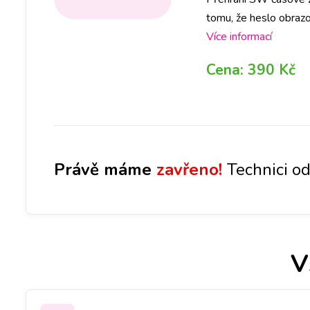
tomu, že heslo obrazo
počítat se ztrátou vš
Více informací
Cena:
390 Kč
Právě máme
zavřeno!
Technici od
V