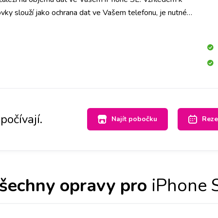
vky slouží jako ochrana dat ve Vašem telefonu, je nutné
ech dat. Doporučujeme tedy jejich zálohu.
počívají.
Najít pobočku
Reze
šechny opravy pro
iPhone 