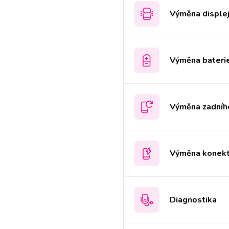
Výměna disple
Výměna bateri
Výměna zadního
Výměna konekto
Diagnostika