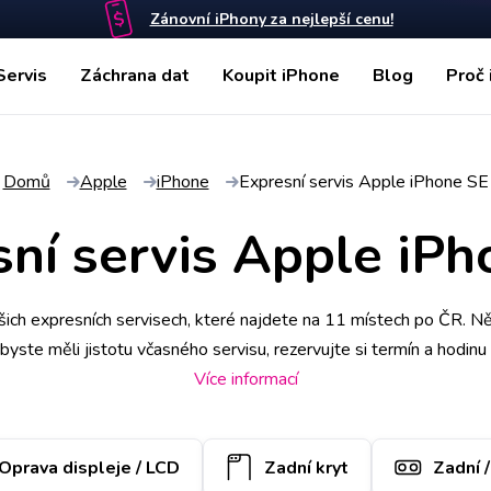
Zánovní iPhony za nejlepší cenu!
Servis
Záchrana dat
Koupit iPhone
Blog
Proč 
Domů
Apple
iPhone
Expresní servis Apple iPhone SE
ní servis Apple iP
ich expresních servisech, které najdete na 11 místech po ČR. N
Abyste měli jistotu včasného servisu, rezervujte si termín a hodinu
rýr, který vám ho poté zaveze zpět. Kvalitu práce podtrhujeme do
Více informací
nadstandardně 2 roky.
Oprava displeje / LCD
Zadní kryt
Zadní 