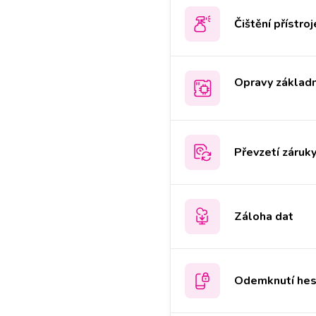
Čištění přístroj
Opravy základn
Převzetí záruk
Záloha dat
Odemknutí hes