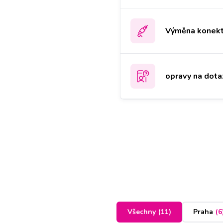
Výměna konekt
opravy na dota
Všechny
(
11
)
Praha
(
6