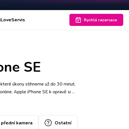
iLoveServis
Rychlá rezervace
hone SE
ěkteré úkony stihneme už do 30 minut,
 online. Apple iPhone SE k opravě si u
životní zárukou a za díly ručíme
/ přední kamera
Ostatní