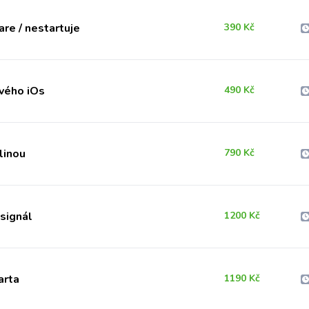
re / nestartuje
390 Kč
vého iOs
490 Kč
linou
790 Kč
 signál
1200 Kč
arta
1190 Kč