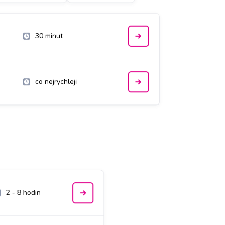
30 minut
co nejrychleji
E
2 - 8 hodin