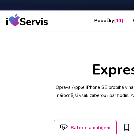
Pobočky
(11)
Expres
Oprava Apple iPhone SE probíhá v naš
náročnější však zaberou i pár hodin. 
vás také může vyzvednout náš ku
Baterie a nabíjení