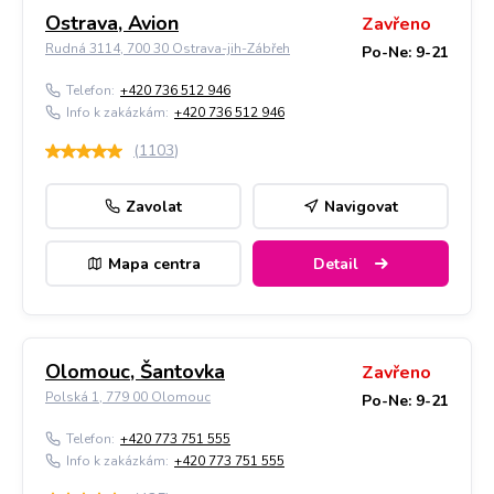
Ostrava, Avion
Zavřeno
Rudná 3114, 700 30 Ostrava-jih-Zábřeh
Po-Ne: 9-21
Telefon:
+420 736 512 946
Info k zakázkám:
+420 736 512 946
(
1103
)
Zavolat
Navigovat
Mapa centra
Detail
Olomouc, Šantovka
Zavřeno
Polská 1, 779 00 Olomouc
Po-Ne: 9-21
Telefon:
+420 773 751 555
Info k zakázkám:
+420 773 751 555