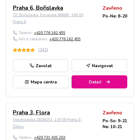
Praha 6, Bořislavka
Zavřeno
OC Bořislavka, Evropská 866/65, 160 00
Po-Ne: 8-20
Praha 6
Telefon:
+420 776 162 455
Info k zakázkám:
+420 776 162 455
(
342
)
Zavolat
Navigovat
Mapa centra
Detail
Praha 3, Flora
Zavřeno
Vinohradská 2828/151, 130 00 Praha 3-
Po-So: 9-21
Ne: 10-21
Žižkov
Telefon:
+420 731 435 203