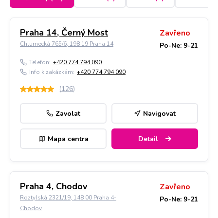
Praha 14, Černý Most
Zavřeno
Chlumecká 765/6, 198 19 Praha 14
Po-Ne: 9-21
Telefon:
+420 774 794 090
Info k zakázkám:
+420 774 794 090
(
126
)
Zavolat
Navigovat
Mapa centra
Detail
Praha 4, Chodov
Zavřeno
Roztylská 2321/19, 148 00 Praha 4-
Po-Ne: 9-21
Chodov