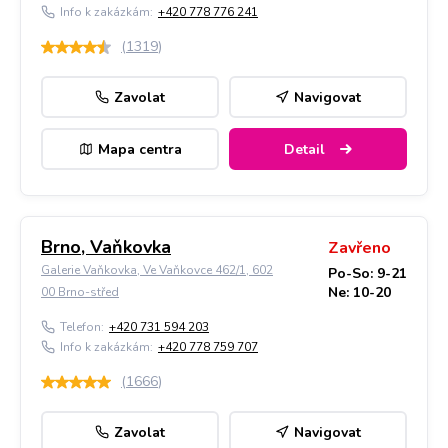
Info k zakázkám:
+420 778 776 241
(
1319
)
Zavolat
Navigovat
Mapa centra
Detail
Brno, Vaňkovka
Zavřeno
Galerie Vaňkovka, Ve Vaňkovce 462/1, 602
Po-So: 9-21
Ne: 10-20
00 Brno-střed
Telefon:
+420 731 594 203
Info k zakázkám:
+420 778 759 707
(
1666
)
Zavolat
Navigovat