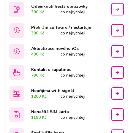
Odemknutí hesla obrazovky
390 Kč
co nejrychleji
Přehrání software / nestartuje
390 Kč
co nejrychleji
Aktualizace nového iOs
490 Kč
co nejrychleji
Kontakt s kapalinou
790 Kč
co nejrychleji
Nepřijímá wi-fi signál
1200 Kč
co nejrychleji
Nenačítá SIM karta
1190 Kč
co nejrychleji
Šuplík SIM karty