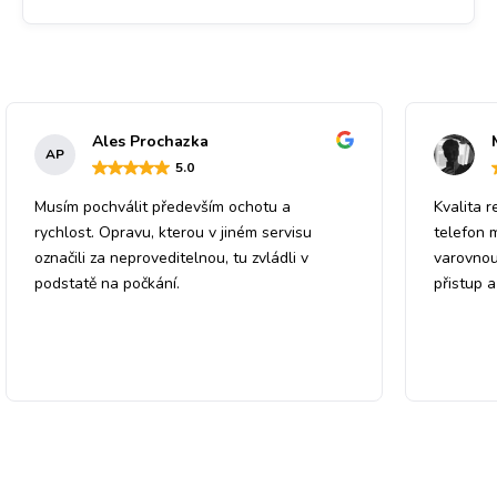
Ales Prochazka
AP
5
.0
Musím pochválit především ochotu a
Kvalita r
rychlost. Opravu, kterou v jiném servisu
telefon 
označili za neproveditelnou, tu zvládli v
varovnou
podstatě na počkání.
přistup 