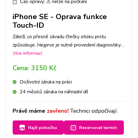
Čas opravy:
⚠️ nelze na počkání
iPhone SE
-
Oprava funkce
Touch-ID
Záleží, co přesně závadu čtečky otisku prstu
způsobuje. Nejprve je nutné provedení diagnostiky
Vašeho iPhone SE , abychom dokázali určit, co danou
Více informací
závadu způsobuje. Následně, po jejím provedení, se
Cena:
3150 Kč
s Vámi spojíme a domluvíme se na dalším postupu a
ceně opravy.
Doživotní záruka na práci
24 měsíců záruka na náhradní díl
Právě máme
zavřeno!
Technici odpočívají.
Najít pobočku
Rezervovat termín