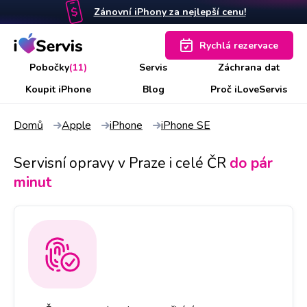
Zánovní iPhony za nejlepší cenu!
Rychlá rezervace
Pobočky
(11)
Servis
Záchrana dat
Koupit iPhone
Blog
Proč iLoveServis
Domů
Apple
iPhone
iPhone SE
Servisní opravy v Praze i celé ČR
do pár
minut