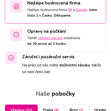
Nejlépe hodnocená firma
Nejlépe hodnocená firma
FB
a
Google
.
Jsme
číslo 1 v Česku. Děkujeme.
Opravy na počkání
Téměř
všechny opravy
zvládneme
do 30 minut až 3 hodin.
.
Záruční i pozáruční servis
Na práci od nás máte
doživotní záruku
,
takže
se není čeho bát.
Naše
pobočky
Všechny
(
11
)
Praha
(
6
)
Brno
(
1
)
Hradec K