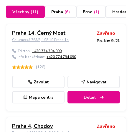
Všechny
(
11
)
Praha
(
6
)
Brno
(
1
)
Hradec K
Praha 14, Černý Most
Zavřeno
Chlumecká 765/6, 198 19 Praha 14
Po-Ne: 9-21
Telefon:
+420 774 794 090
Info k zakázkám:
+420 774 794 090
(
126
)
Zavolat
Navigovat
Mapa centra
Detail
Praha 4, Chodov
Zavřeno