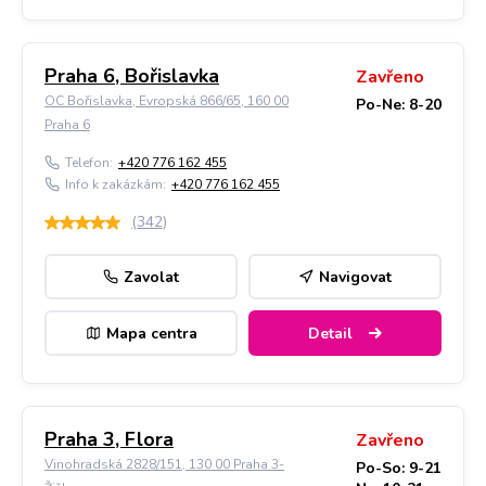
Praha 6, Bořislavka
Zavřeno
OC Bořislavka, Evropská 866/65, 160 00
Po-Ne: 8-20
Praha 6
Telefon:
+420 776 162 455
Info k zakázkám:
+420 776 162 455
(
342
)
Zavolat
Navigovat
Mapa centra
Detail
Praha 3, Flora
Zavřeno
Vinohradská 2828/151, 130 00 Praha 3-
Po-So: 9-21