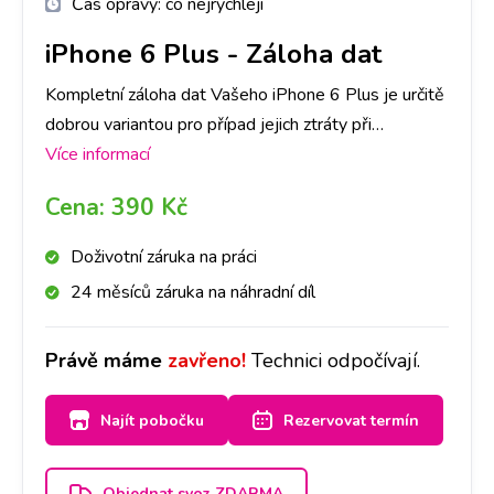
Čas opravy:
co nejrychleji
iPhone 6 Plus
-
Záloha dat
Kompletní záloha dat Vašeho iPhone 6 Plus je určitě
dobrou variantou pro případ jejich ztráty při
přehrávání telefonu či aktualizaci softwaru. Vaše data
Více informací
uložíme a po opravě je zase nahrajeme zpět do
Cena:
390 Kč
Vašeho přístroje. Časově záleží na objemu dat, který
máte uložen. Máte-li však hodně dat, doporučujeme
Doživotní záruka na práci
si s sebou vzít externí disk.
24 měsíců záruka na náhradní díl
Právě máme
zavřeno!
Technici odpočívají.
Najít pobočku
Rezervovat termín
Objednat svoz ZDARMA