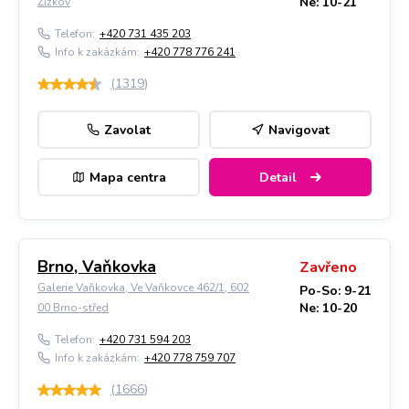
Ne: 10-21
Žižkov
Telefon:
+420 731 435 203
Info k zakázkám:
+420 778 776 241
(
1319
)
Zavolat
Navigovat
Mapa centra
Detail
Brno, Vaňkovka
Zavřeno
Galerie Vaňkovka, Ve Vaňkovce 462/1, 602
Po-So: 9-21
Ne: 10-20
00 Brno-střed
Telefon:
+420 731 594 203
Info k zakázkám:
+420 778 759 707
(
1666
)