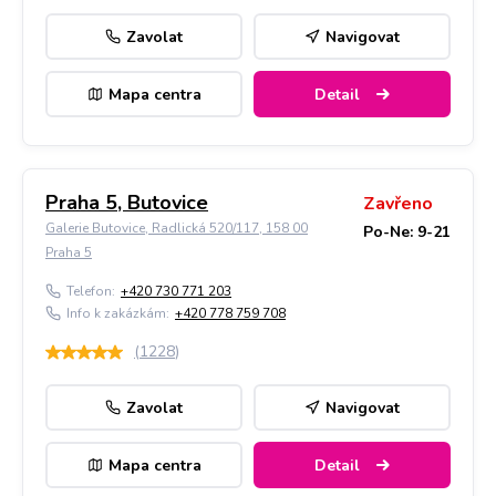
Zavolat
Navigovat
Mapa centra
Detail
Praha 5, Butovice
Zavřeno
Galerie Butovice, Radlická 520/117, 158 00
Po-Ne: 9-21
Praha 5
Telefon:
+420 730 771 203
Info k zakázkám:
+420 778 759 708
(
1228
)
Zavolat
Navigovat
Mapa centra
Detail