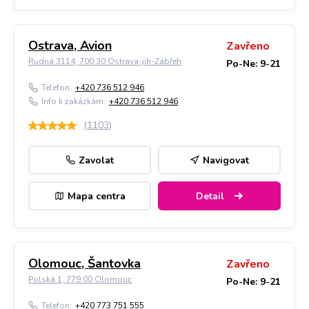
Ostrava, Avion
Zavřeno
Rudná 3114, 700 30 Ostrava-jih-Zábřeh
Po-Ne: 9-21
Telefon:
+420 736 512 946
Info k zakázkám:
+420 736 512 946
(
1103
)
Zavolat
Navigovat
Mapa centra
Detail
Olomouc, Šantovka
Zavřeno
Polská 1, 779 00 Olomouc
Po-Ne: 9-21
Telefon:
+420 773 751 555