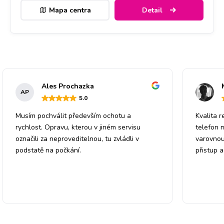
Mapa centra
Detail
Ales Prochazka
AP
5
.0
Musím pochválit především ochotu a
Kvalita r
rychlost. Opravu, kterou v jiném servisu
telefon 
označili za neproveditelnou, tu zvládli v
varovnou
podstatě na počkání.
přistup 