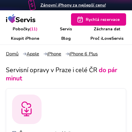
Zánovní iPhony za nejlepší cenu!
Rychlá rezervace
Pobočky
(11)
Servis
Záchrana dat
Koupit iPhone
Blog
Proč iLoveServis
Domů
Apple
iPhone
iPhone 6 Plus
Servisní opravy v Praze i celé ČR
do pár
minut