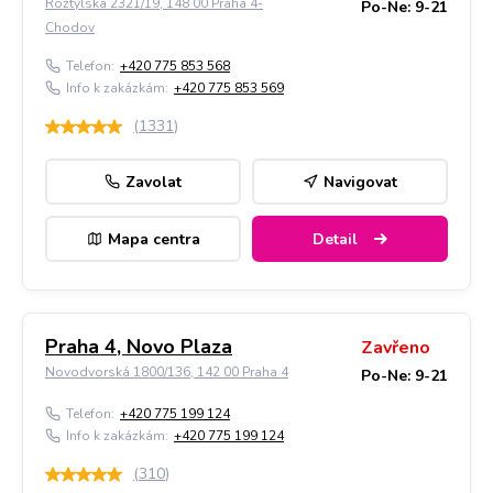
Roztylská 2321/19, 148 00 Praha 4-
Po-Ne: 9-21
Chodov
Telefon:
+420 775 853 568
Info k zakázkám:
+420 775 853 569
(
1331
)
Zavolat
Navigovat
Mapa centra
Detail
Praha 4, Novo Plaza
Zavřeno
Novodvorská 1800/136, 142 00 Praha 4
Po-Ne: 9-21
Telefon:
+420 775 199 124
Info k zakázkám:
+420 775 199 124
(
310
)