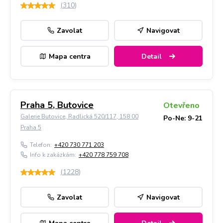
(
310
)
Zavolat
Navigovat
Mapa centra
Detail
Praha 5, Butovice
Otevřeno
Galerie Butovice, Radlická 520/117, 158 00
Po-Ne: 9-21
Praha 5
Telefon:
+420 730 771 203
Info k zakázkám:
+420 778 759 708
(
1228
)
Zavolat
Navigovat