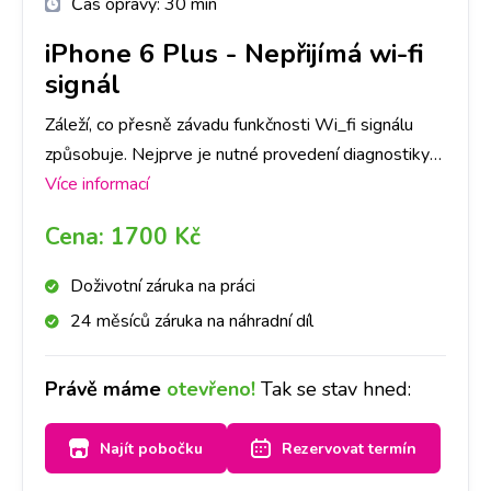
Čas opravy:
30 min
iPhone 6 Plus
-
Nepřijímá wi-fi
signál
Záleží, co přesně závadu funkčnosti Wi_fi signálu
způsobuje. Nejprve je nutné provedení diagnostiky
Vašeho iPhone 6 Plus , abychom dokázali určit, co
Více informací
danou závadu způsobuje. Následně, po jejím
Cena:
1700 Kč
provedení, se s Vámi spojíme a domluvíme se na
dalším postupu a ceně opravy.
Doživotní záruka na práci
24 měsíců záruka na náhradní díl
Právě máme
otevřeno!
Tak se stav hned:
Najít pobočku
Rezervovat termín