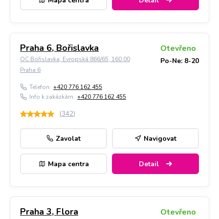
Mapa centra
Detail
Praha 6, Bořislavka
Otevřeno
OC Bořislavka, Evropská 866/65, 160 00
Po-Ne: 8-20
Praha 6
Telefon:
+420 776 162 455
Info k zakázkám:
+420 776 162 455
(
342
)
Zavolat
Navigovat
Mapa centra
Detail
Praha 3, Flora
Otevřeno