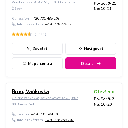
Vinohradská 2828/151, 130 00 Praha 3-
Po-So: 9-21
Ne: 10-21
Žižkov
Telefon:
+420 731 435 203
Info k zakázkám:
+420 778 776 241
(
1319
)
Zavolat
Navigovat
Mapa centra
Detail
Brno, Vaňkovka
Otevřeno
Galerie Vaňkovka, Ve Vaňkovce 462/1, 602
Po-So: 9-21
Ne: 10-20
00 Brno-střed
Telefon:
+420 731 594 203
Info k zakázkám:
+420 778 759 707