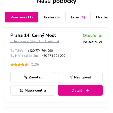
Naše
pobočky
Všechny
(
11
)
Praha
(
6
)
Brno
(
1
)
Hradec K
Praha 14, Černý Most
Otevřeno
Chlumecká 765/6, 198 19 Praha 14
Po-Ne: 9-21
Telefon:
+420 774 794 090
Info k zakázkám:
+420 774 794 090
(
126
)
Zavolat
Navigovat
Mapa centra
Detail