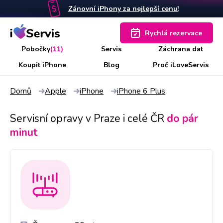
Zánovní iPhony za nejlepší cenu!
Rychlá rezervace
Pobočky
(11)
Servis
Záchrana dat
Koupit iPhone
Blog
Proč iLoveServis
Domů
Apple
iPhone
iPhone 6 Plus
Servisní opravy v Praze i celé ČR
do pár
minut