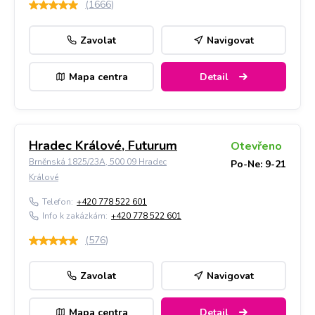
(
1666
)
Zavolat
Navigovat
Mapa centra
Detail
Hradec Králové, Futurum
Otevřeno
Brněnská 1825/23A, 500 09 Hradec
Po-Ne: 9-21
Králové
Telefon:
+420 778 522 601
Info k zakázkám:
+420 778 522 601
(
576
)
Zavolat
Navigovat
Mapa centra
Detail