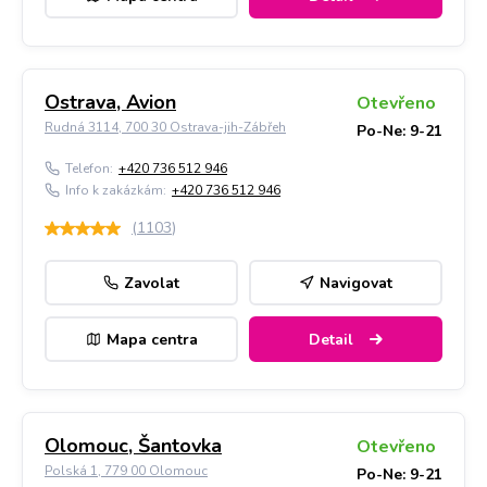
Ostrava, Avion
Otevřeno
Rudná 3114, 700 30 Ostrava-jih-Zábřeh
Po-Ne: 9-21
Telefon:
+420 736 512 946
Info k zakázkám:
+420 736 512 946
(
1103
)
Zavolat
Navigovat
Mapa centra
Detail
Olomouc, Šantovka
Otevřeno
Polská 1, 779 00 Olomouc
Po-Ne: 9-21