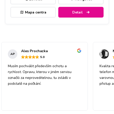
Mapa centra
Detail
Ales Prochazka
AP
5
.0
Musím pochválit především ochotu a
Kvalita r
rychlost. Opravu, kterou v jiném servisu
telefon 
označili za neproveditelnou, tu zvládli v
varovnou
podstatě na počkání.
přistup 