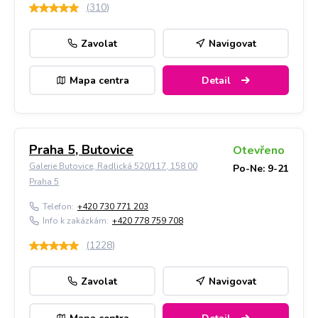
(
310
)
Zavolat
Navigovat
Mapa centra
Detail
Praha 5, Butovice
Otevřeno
Galerie Butovice, Radlická 520/117, 158 00
Po-Ne: 9-21
Praha 5
Telefon:
+420 730 771 203
Info k zakázkám:
+420 778 759 708
(
1228
)
Zavolat
Navigovat