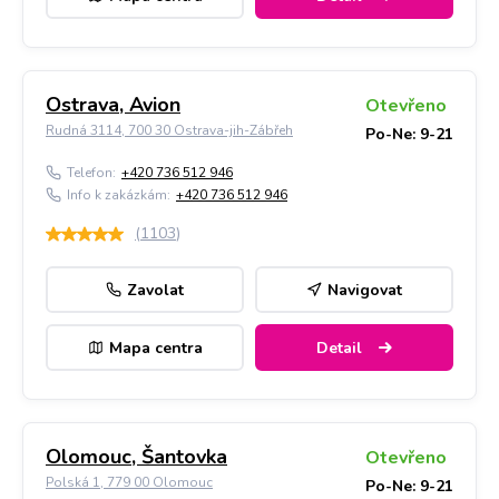
Ostrava, Avion
Otevřeno
Rudná 3114, 700 30 Ostrava-jih-Zábřeh
Po-Ne: 9-21
Telefon:
+420 736 512 946
Info k zakázkám:
+420 736 512 946
(
1103
)
Zavolat
Navigovat
Mapa centra
Detail
Olomouc, Šantovka
Otevřeno
Polská 1, 779 00 Olomouc
Po-Ne: 9-21