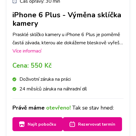
Čas opravy:
30 min
iPhone 6 Plus
-
Výměna sklíčka
kamery
Prasklé sklíčko kamery u iPhone 6 Plus je poměrně
častá závada, kterou ale dokážeme bleskově vyřešit!
Do půl hodiny sklíčko vyměníme.
Více informací
Cena:
550 Kč
Doživotní záruka na práci
24 měsíců záruka na náhradní díl
Právě máme
otevřeno!
Tak se stav hned:
Najít pobočku
Rezervovat termín