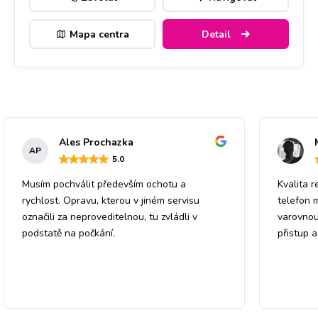
Mapa centra
Detail
Ales Prochazka
AP
5
.0
Musím pochválit především ochotu a
Kvalita r
rychlost. Opravu, kterou v jiném servisu
telefon 
označili za neproveditelnou, tu zvládli v
varovnou
podstatě na počkání.
přistup 