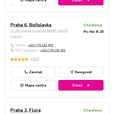
Mapa centra
Detail
Praha 6, Bořislavka
Otevřeno
OC Bořislavka, Evropská 866/65, 160 00
Po-Ne: 8-20
Praha 6
Telefon:
+420 776 162 455
Info k zakázkám:
+420 776 162 455
(
342
)
Zavolat
Navigovat
Mapa centra
Detail
Praha 3, Flora
Otevřeno