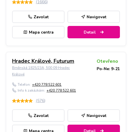
(
1666
)
Zavolat
Navigovat
Mapa centra
Detail
Hradec Králové, Futurum
Otevřeno
Brněnská 1825/23A, 500 09 Hradec
Po-Ne: 9-21
Králové
Telefon:
+420 778 522 601
Info k zakázkám:
+420 778 522 601
(
576
)
Zavolat
Navigovat
Mapa centra
Detail