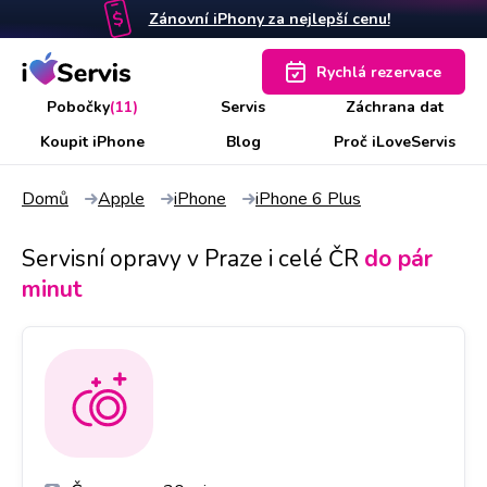
Zánovní iPhony za nejlepší cenu!
Rychlá rezervace
Pobočky
(11)
Servis
Záchrana dat
Koupit iPhone
Blog
Proč iLoveServis
Domů
Apple
iPhone
iPhone 6 Plus
Servisní opravy v Praze i celé ČR
do pár
minut