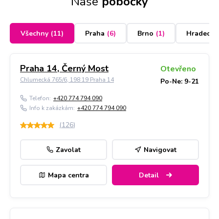
Naše
pobočky
Všechny
(
11
)
Praha
(
6
)
Brno
(
1
)
Hradec K
Praha 14, Černý Most
Otevřeno
Chlumecká 765/6, 198 19 Praha 14
Po-Ne: 9-21
Telefon:
+420 774 794 090
Info k zakázkám:
+420 774 794 090
(
126
)
Zavolat
Navigovat
Mapa centra
Detail