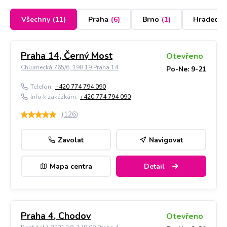
Všechny
(
11
)
Praha
(
6
)
Brno
(
1
)
Hradec K
Praha 14, Černý Most
Otevřeno
Chlumecká 765/6, 198 19 Praha 14
Po-Ne: 9-21
Telefon:
+420 774 794 090
Info k zakázkám:
+420 774 794 090
(
126
)
Zavolat
Navigovat
Mapa centra
Detail
Praha 4, Chodov
Otevřeno