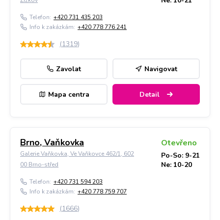
Ne: 10-21
Žižkov
Telefon:
+420 731 435 203
Info k zakázkám:
+420 778 776 241
(
1319
)
Zavolat
Navigovat
Mapa centra
Detail
Brno, Vaňkovka
Otevřeno
Galerie Vaňkovka, Ve Vaňkovce 462/1, 602
Po-So: 9-21
Ne: 10-20
00 Brno-střed
Telefon:
+420 731 594 203
Info k zakázkám:
+420 778 759 707
(
1666
)