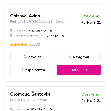
Ostrava, Avion
Otevřeno
Rudná 3114, 700 30 Ostrava-jih-Zábřeh
Po-Ne: 9-21
Telefon:
+420 736 512 946
Info k zakázkám:
+420 736 512 946
(
1103
)
Zavolat
Navigovat
Mapa centra
Detail
Olomouc, Šantovka
Otevřeno
Polská 1, 779 00 Olomouc
Po-Ne: 9-21
Telefon:
+420 773 751 555