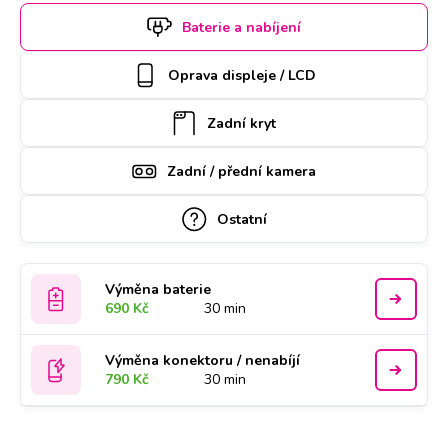
si termín a hodinu online. Apple iPhone 6 Plus k opravě si u
Baterie a nabíjení
vás také může vyzvednout náš kurýr, který vám ho poté
zaveze zpět. Kvalitu práce podtrhujeme doživotní zárukou a
Oprava displeje / LCD
za díly ručíme nadstandardně 2 roky.
Zadní kryt
Zadní / přední kamera
Ostatní
Výměna baterie
690 Kč
30 min
Výměna konektoru / nenabíjí
790 Kč
30 min