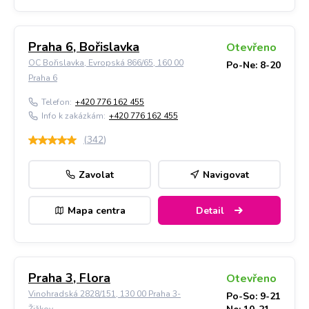
Praha 6, Bořislavka
Otevřeno
OC Bořislavka, Evropská 866/65, 160 00
Po-Ne: 8-20
Praha 6
Telefon:
+420 776 162 455
Info k zakázkám:
+420 776 162 455
(
342
)
Zavolat
Navigovat
Mapa centra
Detail
Praha 3, Flora
Otevřeno
Vinohradská 2828/151, 130 00 Praha 3-
Po-So: 9-21