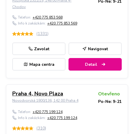
Roztylská 2321/19, 148 00 Praha 4-
Po-Ne: 9-21
Chodov
Telefon:
+420 775 853 568
Info k zakázkám:
+420 775 853 569
(
1331
)
Zavolat
Navigovat
Mapa centra
Detail
Praha 4, Novo Plaza
Otevřeno
Novodvorská 1800/136, 142 00 Praha 4
Po-Ne: 9-21
Telefon:
+420 775 199 124
Info k zakázkám:
+420 775 199 124
(
310
)