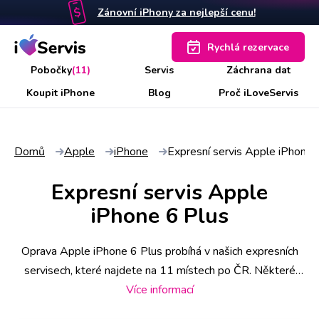
Zánovní iPhony za nejlepší cenu!
Rychlá rezervace
Pobočky
(11)
Servis
Záchrana dat
Koupit iPhone
Blog
Proč iLoveServis
Domů
Apple
iPhone
Expresní servis Apple iPhone 
Expresní servis Apple
iPhone 6 Plus
Oprava Apple iPhone 6 Plus probíhá v našich expresních
servisech, které najdete na 11 místech po ČR. Některé
úkony stihneme už do 30 minut, náročnější však zaberou i
Více informací
pár hodin. Abyste měli jistotu včasného servisu, rezervujte