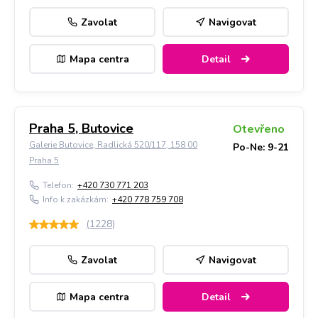
Zavolat
Navigovat
Mapa centra
Detail
Praha 5, Butovice
Otevřeno
Galerie Butovice, Radlická 520/117, 158 00
Po-Ne: 9-21
Praha 5
Telefon:
+420 730 771 203
Info k zakázkám:
+420 778 759 708
(
1228
)
Zavolat
Navigovat
Mapa centra
Detail