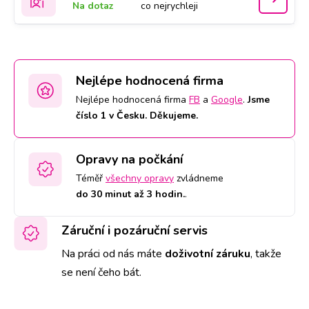
Na dotaz
co nejrychleji
Nejlépe hodnocená firma
Nejlépe hodnocená firma
FB
a
Google
.
Jsme
číslo 1 v Česku. Děkujeme.
Opravy na počkání
Téměř
všechny opravy
zvládneme
do 30 minut až 3 hodin.
.
Záruční i pozáruční servis
Na práci od nás máte
doživotní záruku
,
takže
se není čeho bát.