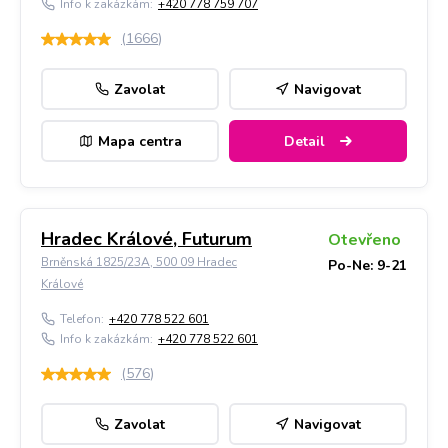
Info k zakázkám:
+420 778 759 707
(
1666
)
Zavolat
Navigovat
Mapa centra
Detail
Hradec Králové, Futurum
Otevřeno
Brněnská 1825/23A, 500 09 Hradec
Po-Ne: 9-21
Králové
Telefon:
+420 778 522 601
Info k zakázkám:
+420 778 522 601
(
576
)
Zavolat
Navigovat