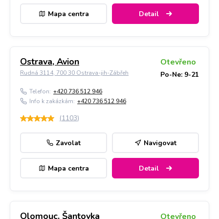
Mapa centra
Detail
Ostrava, Avion
Otevřeno
Rudná 3114, 700 30 Ostrava-jih-Zábřeh
Po-Ne: 9-21
Telefon:
+420 736 512 946
Info k zakázkám:
+420 736 512 946
(
1103
)
Zavolat
Navigovat
Mapa centra
Detail
Olomouc, Šantovka
Otevřeno