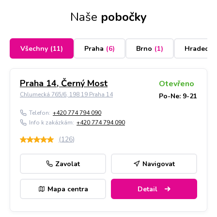
Naše
pobočky
Všechny
(
11
)
Praha
(
6
)
Brno
(
1
)
Hradec K
Praha 14, Černý Most
Otevřeno
Chlumecká 765/6, 198 19 Praha 14
Po-Ne: 9-21
Telefon:
+420 774 794 090
Info k zakázkám:
+420 774 794 090
(
126
)
Zavolat
Navigovat
Mapa centra
Detail