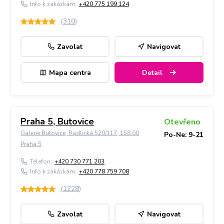
Info k zakázkám:
+420 775 199 124
(
310
)
Zavolat
Navigovat
Mapa centra
Detail
Praha 5, Butovice
Otevřeno
Galerie Butovice, Radlická 520/117, 158 00
Po-Ne: 9-21
Praha 5
Telefon:
+420 730 771 203
Info k zakázkám:
+420 778 759 708
(
1228
)
Zavolat
Navigovat