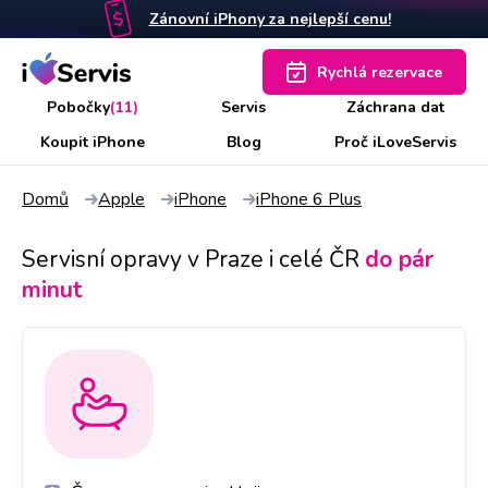
Zánovní iPhony za nejlepší cenu!
Rychlá rezervace
Pobočky
(11)
Servis
Záchrana dat
Koupit iPhone
Blog
Proč iLoveServis
Domů
Apple
iPhone
iPhone 6 Plus
Servisní opravy v Praze i celé ČR
do pár
minut