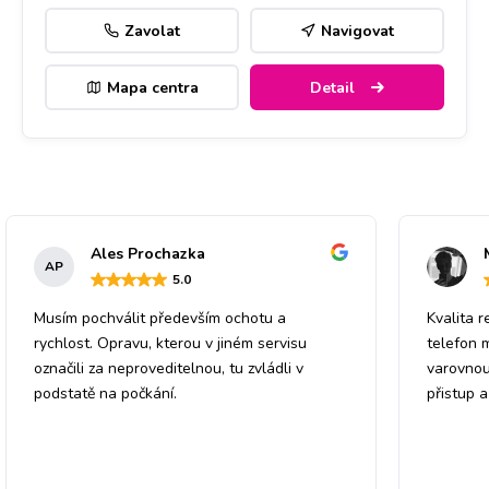
Zavolat
Navigovat
Mapa centra
Detail
Ales Prochazka
AP
5
.0
Musím pochválit především ochotu a
Kvalita r
rychlost. Opravu, kterou v jiném servisu
telefon 
označili za neproveditelnou, tu zvládli v
varovnou
podstatě na počkání.
přistup 