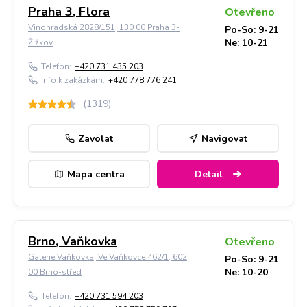
Praha 3, Flora
Otevřeno
Vinohradská 2828/151, 130 00 Praha 3-
Po-So: 9-21
Ne: 10-21
Žižkov
Telefon:
+420 731 435 203
Info k zakázkám:
+420 778 776 241
(
1319
)
Zavolat
Navigovat
Mapa centra
Detail
Brno, Vaňkovka
Otevřeno
Galerie Vaňkovka, Ve Vaňkovce 462/1, 602
Po-So: 9-21
Ne: 10-20
00 Brno-střed
Telefon:
+420 731 594 203