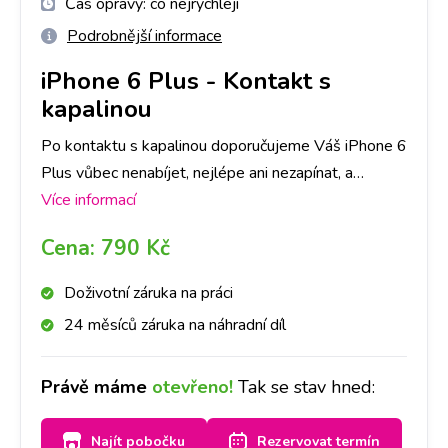
Čas opravy:
co nejrychleji
Podrobnější informace
iPhone 6 Plus
-
Kontakt s
kapalinou
Po kontaktu s kapalinou doporučujeme Váš iPhone 6
Plus vůbec nenabíjet, nejlépe ani nezapínat, a
zastavit se na kterékoliv naší pobočce co nejdříve to
Více informací
bude možné. Kontakt s kapalinou je průšvih, kde
Cena:
790 Kč
záleží do jaké míry kapalina přístroj poškodila. V
některých případech pro funkčnost stačí samotná
Doživotní záruka na práci
deoxidace. V některých případech je třeba následná
24 měsíců záruka na náhradní díl
oprava. Primárně provedeme deoxidaci zařízení od
kapaliny, následně Vás budeme kontaktovat, zda se
Právě máme
otevřeno!
Tak se stav hned:
deoxidace plně povedla, popř. co je třeba opravit a
za jakou cenu. O všem Vás budeme informovat.
Najít pobočku
Rezervovat termín
Jelikož se jedná o náročnější proces, doba trvání je