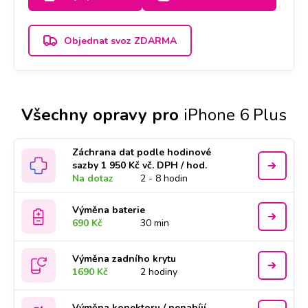
2-3 dny.
Objednat svoz ZDARMA
Všechny opravy pro
iPhone 6 Plus
Záchrana dat podle hodinové
sazby 1 950 Kč vč. DPH / hod.
Na dotaz
2 - 8 hodin
Výměna baterie
690 Kč
30 min
Výměna zadního krytu
1690 Kč
2 hodiny
Výměna konektoru / nenabíjí