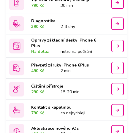
790 Kč
30 min
Diagnostika
390 Kč
2-3 dny
Opravy základní desky iPhone 6
Plus
Na dotaz
nelze na počkání
Převzetí záruky iPhone 6Plus
490 Kč
2 min
Čištění přístroje
290 Kč
15-20 min
Kontakt s kapalinou
790 Kč
co nejrychleji
Aktualizace nového iOs