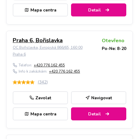
Mapa centra
Detail
Praha 6, Bořislavka
Otevřeno
OC Bořislavka, Evropská 866/65, 160 00
Po-Ne: 8-20
Praha 6
Telefon:
+420 776 162 455
Info k zakázkám:
+420 776 162 455
(
342
)
Zavolat
Navigovat
Mapa centra
Detail