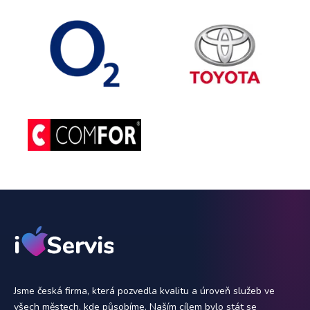
Jsme česká firma, která pozvedla kvalitu a úroveň služeb ve
všech městech, kde působíme. Naším cílem bylo stát se