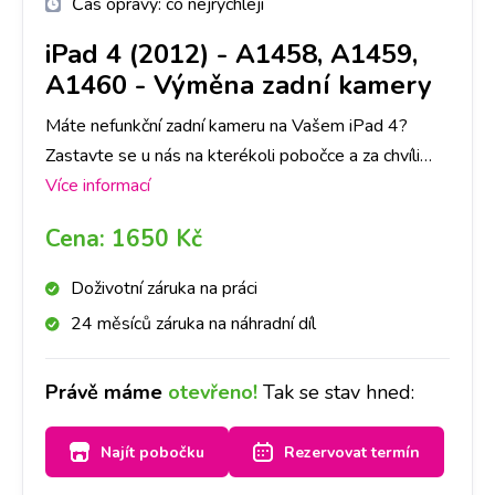
Čas opravy:
co nejrychleji
iPad 4 (2012) - A1458, A1459,
A1460
-
Výměna zadní kamery
Máte nefunkční zadní kameru na Vašem iPad 4?
Zastavte se u nás na kterékoli pobočce a za chvíli
bude kamera jako nová. Doporučujeme udělat si
Více informací
rezervaci na vybrané pobočce a vyměníme ji do
Cena:
1650 Kč
hodiny.
Doživotní záruka na práci
24 měsíců záruka na náhradní díl
Právě máme
otevřeno!
Tak se stav hned:
Najít pobočku
Rezervovat termín