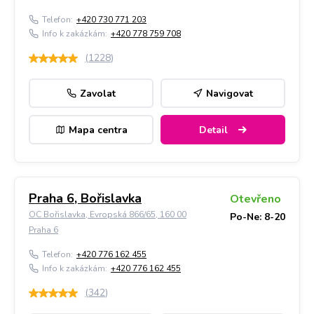
Telefon:
+420 730 771 203
Info k zakázkám:
+420 778 759 708
(
1228
)
Zavolat
Navigovat
Mapa centra
Detail
Praha 6, Bořislavka
Otevřeno
OC Bořislavka, Evropská 866/65, 160 00
Po-Ne: 8-20
Praha 6
Telefon:
+420 776 162 455
Info k zakázkám:
+420 776 162 455
(
342
)