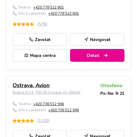
Telefon:
+420 778 522 601
Info k zakázkám:
+420 778 522 601
(
576
)
Zavolat
Navigovat
Mapa centra
Detail
Ostrava, Avion
Otevřeno
Rudná 3114, 700 30 Ostrava-jih-Zábřeh
Po-Ne: 9-21
Telefon:
+420 736 512 946
Info k zakázkám:
+420 736 512 946
(
1103
)
Zavolat
Navigovat