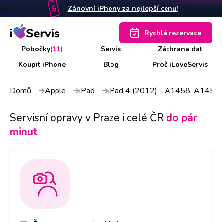
Zánovní iPhony za nejlepší cenu!
Rychlá rezervace
Pobočky
(11)
Servis
Záchrana dat
Koupit iPhone
Blog
Proč iLoveServis
Domů
Apple
iPad
iPad 4 (2012) - A1458, A1459
Servisní opravy v Praze i celé ČR
do pár
minut