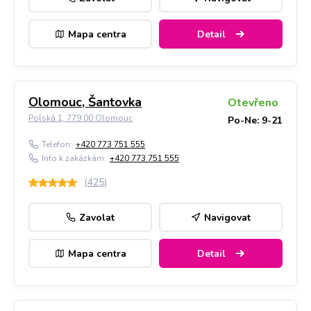
Mapa centra
Detail
Olomouc, Šantovka
Otevřeno
Polská 1, 779 00 Olomouc
Po-Ne: 9-21
Telefon:
+420 773 751 555
Info k zakázkám:
+420 773 751 555
(
425
)
Zavolat
Navigovat
Mapa centra
Detail