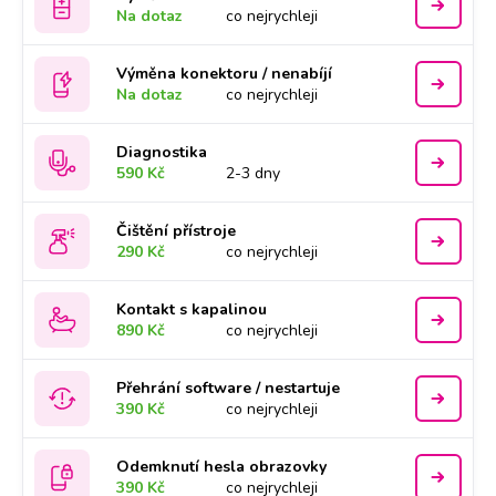
Na dotaz
co nejrychleji
Výměna konektoru / nenabíjí
Na dotaz
co nejrychleji
Diagnostika
590 Kč
2-3 dny
Čištění přístroje
290 Kč
co nejrychleji
Kontakt s kapalinou
890 Kč
co nejrychleji
Přehrání software / nestartuje
390 Kč
co nejrychleji
Odemknutí hesla obrazovky
390 Kč
co nejrychleji