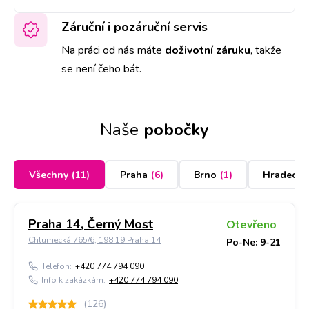
Záruční i pozáruční servis
Na práci od nás máte
doživotní záruku
,
takže
se není čeho bát.
Naše
pobočky
Všechny
(
11
)
Praha
(
6
)
Brno
(
1
)
Hradec K
Praha 14, Černý Most
Otevřeno
Chlumecká 765/6, 198 19 Praha 14
Po-Ne: 9-21
Telefon:
+420 774 794 090
Info k zakázkám:
+420 774 794 090
(
126
)