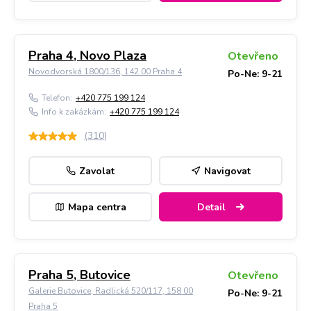
Praha 4, Novo Plaza
Otevřeno
Novodvorská 1800/136, 142 00 Praha 4
Po-Ne: 9-21
Telefon:
+420 775 199 124
Info k zakázkám:
+420 775 199 124
(
310
)
Zavolat
Navigovat
Mapa centra
Detail
Praha 5, Butovice
Otevřeno
Galerie Butovice, Radlická 520/117, 158 00
Po-Ne: 9-21
Praha 5