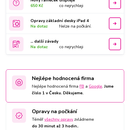
Nový rámeček displeje
650 Kč
co nejrychleji
Opravy základní desky iPad 4
Na dotaz
Nelze na počkání.
... další závady
Na dotaz
co nejrychleji
Nejlépe hodnocená firma
Nejlépe hodnocená firma
FB
a
Google
.
Jsme
číslo 1 v Česku. Děkujeme.
Opravy na počkání
Téměř
všechny opravy
zvládneme
do 30 minut až 3 hodin.
.