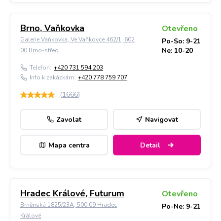
Brno, Vaňkovka
Otevřeno
Galerie Vaňkovka, Ve Vaňkovce 462/1, 602
Po-So: 9-21
Ne: 10-20
00 Brno-střed
Telefon:
+420 731 594 203
Info k zakázkám:
+420 778 759 707
(
1666
)
Zavolat
Navigovat
Mapa centra
Detail
Hradec Králové, Futurum
Otevřeno
Brněnská 1825/23A, 500 09 Hradec
Po-Ne: 9-21
Králové