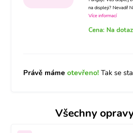
na displeji? Nevadí!
přední sklo a vy tak uš
Více informací
Cena:
Na dotaz
Právě máme
otevřeno!
Tak se st
Všechny opravy