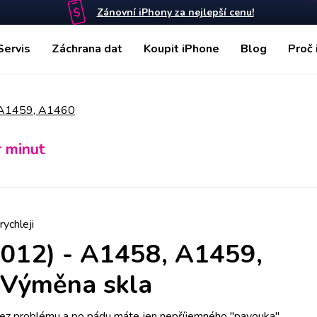
Zánovní iPhony za nejlepší cenu!
Servis
Záchrana dat
Koupit iPhone
Blog
Proč 
, A1459, A1460
r minut
rychleji
2012) - A1458, A1459,
Výměna skla
bez problému a po pádu máte jen nepříjemného "pavouka"