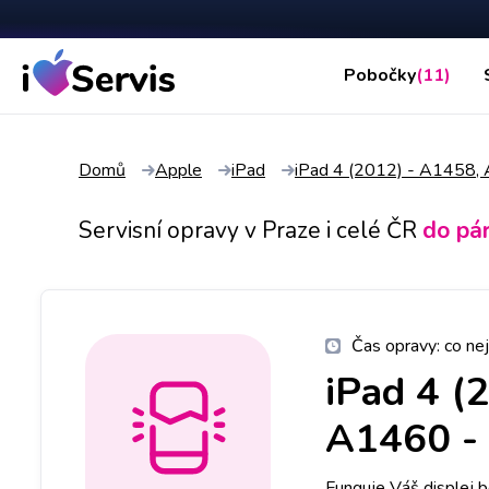
Pobočky
(11)
Domů
Apple
iPad
iPad 4 (2012) - A1458
Servisní opravy v Praze i celé ČR
do pá
Čas opravy:
co nej
iPad 4 (
A1460
-
Funguje Váš displej 