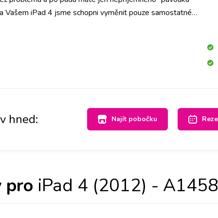
 Na Vašem iPad 4 jsme schopni vyměnit pouze samostatné
etříte čas i peníze.
av hned:
Najít pobočku
Reze
 pro
iPad 4 (2012) - A145