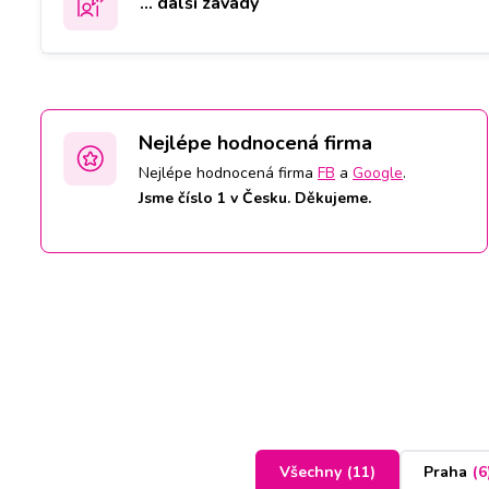
... další závady
Nejlépe hodnocená firma
Nejlépe hodnocená firma
FB
a
Google
.
Jsme číslo 1 v Česku. Děkujeme.
Všechny
(
11
)
Praha
(
6