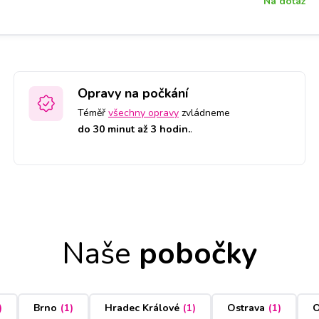
Na dotaz
Opravy na počkání
Téměř
všechny opravy
zvládneme
do 30 minut až 3 hodin.
.
Naše
pobočky
)
Brno
(
1
)
Hradec Králové
(
1
)
Ostrava
(
1
)
O