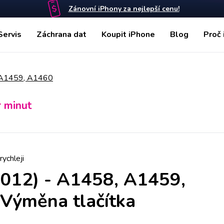
Zánovní iPhony za nejlepší cenu!
Servis
Záchrana dat
Koupit iPhone
Blog
Proč 
, A1459, A1460
r minut
rychleji
2012) - A1458, A1459,
Výměna tlačítka