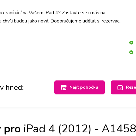
ko zapínání na Vašem iPad 4? Zastavte se u nás na
a chvíli budou jako nová. Doporučujeme udělat si rezervaci
 tlačítka vyměníme do hodiny.
av hned:
Najít pobočku
Reze
 pro
iPad 4 (2012) - A145