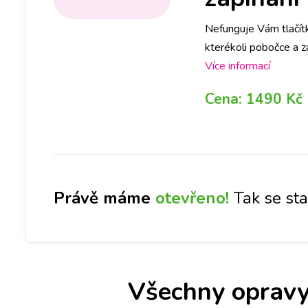
Nefunguje Vám tlačít
kterékoli pobočce a z
na vybrané pobočce a
Více informací
Cena:
1490 Kč
Právě máme
otevřeno!
Tak se st
Všechny opravy