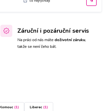
co nejrychleji
Záruční i pozáruční servis
Na práci od nás máte
doživotní záruku
,
takže se není čeho bát.
lomouc
(
1
)
Liberec
(
1
)