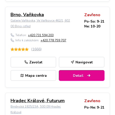
Brno, Vaňkovka
Zavřeno
Galerie Vaňkovka, Ve Vaňkovce 462/1, 602
Po-So: 9-21
Ne: 10-20
00 Brno-střed
Telefon:
+420 731 594 203
Info k zakázkám:
+420 778 759 707
(
1666
)
Zavolat
Navigovat
Mapa centra
Detail
Hradec Králové, Futurum
Zavřeno
Brněnská 1825/23A, 500 09 Hradec
Po-Ne: 9-21
Králové