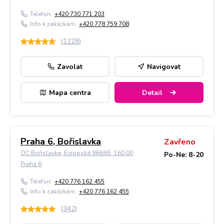
Telefon:
+420 730 771 203
Info k zakázkám:
+420 778 759 708
(
1228
)
Zavolat
Navigovat
Mapa centra
Detail
Praha 6, Bořislavka
Zavřeno
OC Bořislavka, Evropská 866/65, 160 00
Po-Ne: 8-20
Praha 6
Telefon:
+420 776 162 455
Info k zakázkám:
+420 776 162 455
(
342
)