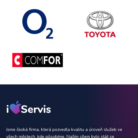
Jsme česká firma, která pozvedla kvalitu a úroveň služeb ve
všech městech, kde působíme. Naším cílem bylo stát se