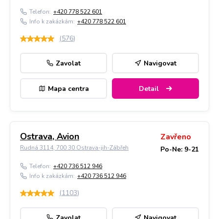
Telefon:
+420 778 522 601
Info k zakázkám:
+420 778 522 601
(
576
)
Zavolat
Navigovat
Mapa centra
Detail
Ostrava, Avion
Zavřeno
Rudná 3114, 700 30 Ostrava-jih-Zábřeh
Po-Ne: 9-21
Telefon:
+420 736 512 946
Info k zakázkám:
+420 736 512 946
(
1103
)
Zavolat
Navigovat