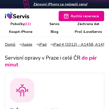
Zánovní iPhony za nejlepší cenu!
Rychlá rezervace
Pobočky
(11)
Servis
Záchrana dat
Koupit iPhone
Blog
Proč iLoveServis
Domů
Apple
iPad
iPad 4 (2012) - A1458, A1459
Servisní opravy v Praze i celé ČR
do pár
minut