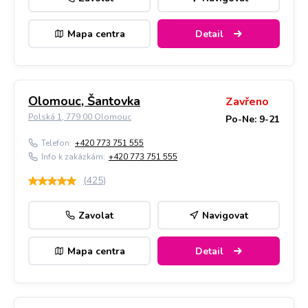
Mapa centra
Detail
Olomouc, Šantovka
Zavřeno
Polská 1, 779 00 Olomouc
Po-Ne: 9-21
Telefon:
+420 773 751 555
Info k zakázkám:
+420 773 751 555
(
425
)
Zavolat
Navigovat
Mapa centra
Detail