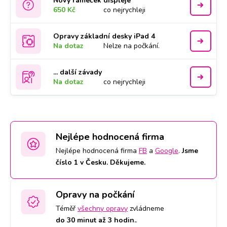
Nový rámeček displeje
650 Kč
co nejrychleji
Opravy základní desky iPad 4
Na dotaz
Nelze na počkání.
... další závady
Na dotaz
co nejrychleji
Nejlépe hodnocená firma
Nejlépe hodnocená firma
FB
a
Google
.
Jsme
číslo 1 v Česku. Děkujeme.
Opravy na počkání
Téměř
všechny opravy
zvládneme
do 30 minut až 3 hodin.
.