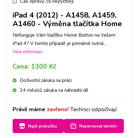
Čas opravy:
co nejrychleji
iPad 4 (2012) - A1458, A1459,
A1460
-
Výměna tlačítka Home
Nefunguje Vám tlačítko Home Button na Vašem
iPad 4? V tomto případě je primárně nutná
diagnostika závady. V některých případech zvládáme
Více informací
opravy hned a na místě, v některých je třeba zaslat
Cena:
1300 Kč
zařízení do externího servisu.
Doživotní záruka na práci
24 měsíců záruka na náhradní díl
Právě máme
zavřeno!
Technici odpočívají.
Najít pobočku
Rezervovat termín