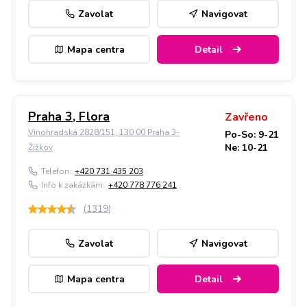
Zavolat
Navigovat
Mapa centra
Detail
Praha 3, Flora
Zavřeno
Vinohradská 2828/151, 130 00 Praha 3-
Po-So: 9-21
Ne: 10-21
Žižkov
Telefon:
+420 731 435 203
Info k zakázkám:
+420 778 776 241
(
1319
)
Zavolat
Navigovat
Mapa centra
Detail