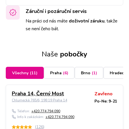
Záruční i pozáruční servis
Na práci od nás máte
doživotní záruku
,
takže
se není čeho bát.
Naše
pobočky
Všechny
(
11
)
Praha
(
6
)
Brno
(
1
)
Hradec K
Praha 14, Černý Most
Zavřeno
Chlumecká 765/6, 198 19 Praha 14
Po-Ne: 9-21
Telefon:
+420 774 794 090
Info k zakázkám:
+420 774 794 090
(
126
)