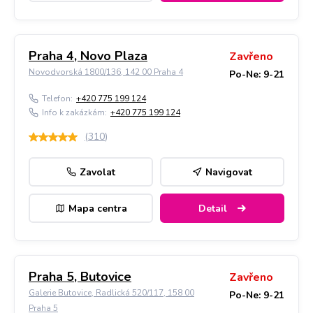
Praha 4, Novo Plaza
Zavřeno
Novodvorská 1800/136, 142 00 Praha 4
Po-Ne: 9-21
Telefon:
+420 775 199 124
Info k zakázkám:
+420 775 199 124
(
310
)
Zavolat
Navigovat
Mapa centra
Detail
Praha 5, Butovice
Zavřeno
Galerie Butovice, Radlická 520/117, 158 00
Po-Ne: 9-21
Praha 5