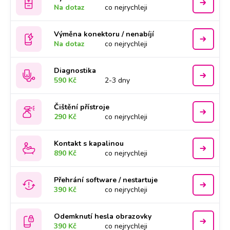
Na dotaz
co nejrychleji
Výměna konektoru / nenabíjí
Na dotaz
co nejrychleji
Diagnostika
590 Kč
2-3 dny
Čištění přístroje
290 Kč
co nejrychleji
Kontakt s kapalinou
890 Kč
co nejrychleji
Přehrání software / nestartuje
390 Kč
co nejrychleji
Odemknutí hesla obrazovky
390 Kč
co nejrychleji