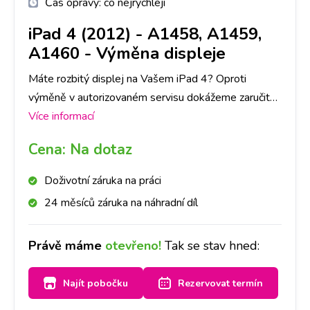
Čas opravy:
co nejrychleji
iPad 4 (2012) - A1458, A1459,
A1460
-
Výměna displeje
Máte rozbitý displej na Vašem iPad 4? Oproti
výměně v autorizovaném servisu dokážeme zaručit
expresní provedení výměny a následnou záruku na
Více informací
provedenou výměnu.
Cena:
Na dotaz
Doživotní záruka na práci
24 měsíců záruka na náhradní díl
Právě máme
otevřeno!
Tak se stav hned:
Najít pobočku
Rezervovat termín