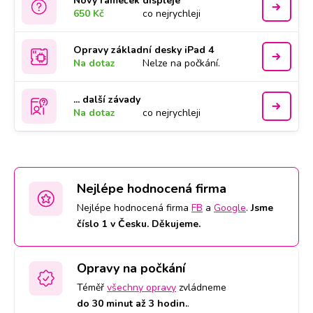
Nový rámeček displeje
650 Kč
co nejrychleji
Opravy základní desky iPad 4
Na dotaz
Nelze na počkání.
... další závady
Na dotaz
co nejrychleji
Nejlépe hodnocená firma
Nejlépe hodnocená firma
FB
a
Google
.
Jsme
číslo 1 v Česku. Děkujeme.
Opravy na počkání
Téměř
všechny opravy
zvládneme
do 30 minut až 3 hodin.
.