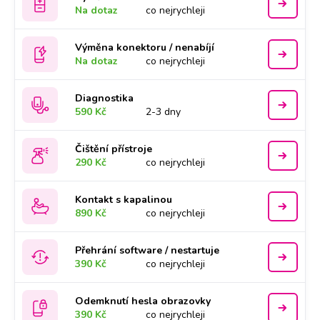
Na dotaz
co nejrychleji
Výměna konektoru / nenabíjí
Na dotaz
co nejrychleji
Diagnostika
590 Kč
2-3 dny
Čištění přístroje
290 Kč
co nejrychleji
Kontakt s kapalinou
890 Kč
co nejrychleji
Přehrání software / nestartuje
390 Kč
co nejrychleji
Odemknutí hesla obrazovky
390 Kč
co nejrychleji