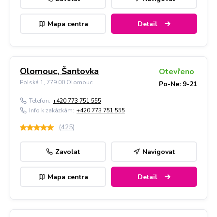
Mapa centra
Detail
Olomouc, Šantovka
Otevřeno
Polská 1, 779 00 Olomouc
Po-Ne: 9-21
Telefon:
+420 773 751 555
Info k zakázkám:
+420 773 751 555
(
425
)
Zavolat
Navigovat
Mapa centra
Detail