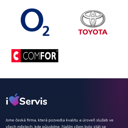
Jsme česká firma, která pozvedla kvalitu a úroveň služeb ve
všech městech, kde působíme. Naším cílem bylo stát se