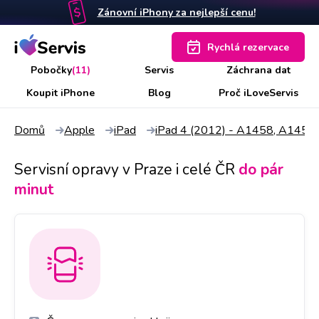
Zánovní iPhony za nejlepší cenu!
Rychlá rezervace
Pobočky
(11)
Servis
Záchrana dat
Koupit iPhone
Blog
Proč iLoveServis
Domů
Apple
iPad
iPad 4 (2012) - A1458, A1459
Servisní opravy v Praze i celé ČR
do pár
minut