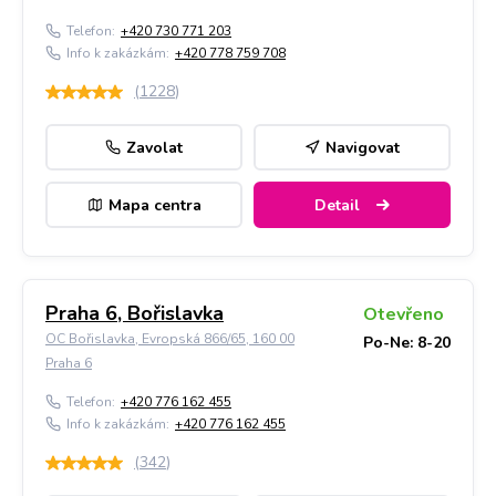
Telefon:
+420 730 771 203
Info k zakázkám:
+420 778 759 708
(
1228
)
Zavolat
Navigovat
Mapa centra
Detail
Praha 6, Bořislavka
Otevřeno
OC Bořislavka, Evropská 866/65, 160 00
Po-Ne: 8-20
Praha 6
Telefon:
+420 776 162 455
Info k zakázkám:
+420 776 162 455
(
342
)