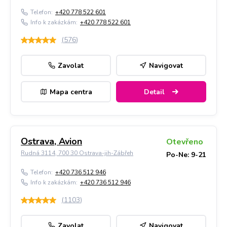
Telefon:
+420 778 522 601
Info k zakázkám:
+420 778 522 601
(
576
)
Zavolat
Navigovat
Mapa centra
Detail
Ostrava, Avion
Otevřeno
Rudná 3114, 700 30 Ostrava-jih-Zábřeh
Po-Ne: 9-21
Telefon:
+420 736 512 946
Info k zakázkám:
+420 736 512 946
(
1103
)
Zavolat
Navigovat