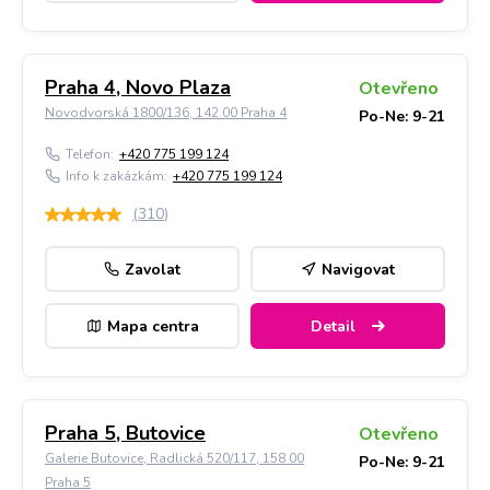
Praha 4, Novo Plaza
Otevřeno
Novodvorská 1800/136, 142 00 Praha 4
Po-Ne: 9-21
Telefon:
+420 775 199 124
Info k zakázkám:
+420 775 199 124
(
310
)
Zavolat
Navigovat
Mapa centra
Detail
Praha 5, Butovice
Otevřeno
Galerie Butovice, Radlická 520/117, 158 00
Po-Ne: 9-21
Praha 5