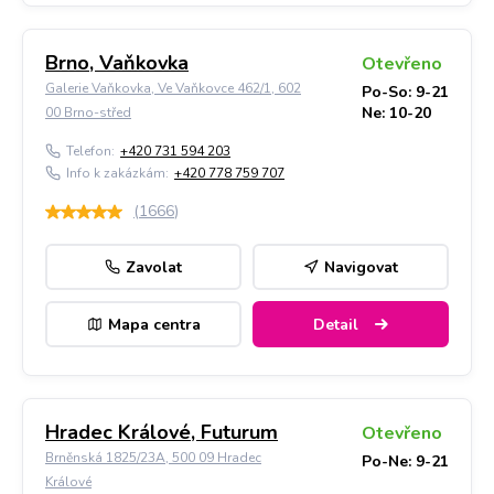
Brno, Vaňkovka
Otevřeno
Galerie Vaňkovka, Ve Vaňkovce 462/1, 602
Po-So: 9-21
Ne: 10-20
00 Brno-střed
Telefon:
+420 731 594 203
Info k zakázkám:
+420 778 759 707
(
1666
)
Zavolat
Navigovat
Mapa centra
Detail
Hradec Králové, Futurum
Otevřeno
Brněnská 1825/23A, 500 09 Hradec
Po-Ne: 9-21
Králové