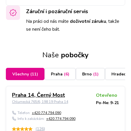
Záruční i pozáruční servis
Na práci od nás máte
doživotní záruku
,
takže
se není čeho bát.
Naše
pobočky
Všechny
(
11
)
Praha
(
6
)
Brno
(
1
)
Hradec K
Praha 14, Černý Most
Otevřeno
Chlumecká 765/6, 198 19 Praha 14
Po-Ne: 9-21
Telefon:
+420 774 794 090
Info k zakázkám:
+420 774 794 090
(
126
)