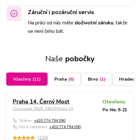
Záruční i pozáruční servis
Na práci od nás máte
doživotní záruku
,
takže
se není čeho bát.
Naše
pobočky
Všechny
(
11
)
Praha
(
6
)
Brno
(
1
)
Hradec K
Praha 14, Černý Most
Otevřeno
Chlumecká 765/6, 198 19 Praha 14
Po-Ne: 9-21
Telefon:
+420 774 794 090
Info k zakázkám:
+420 774 794 090
(
126
)