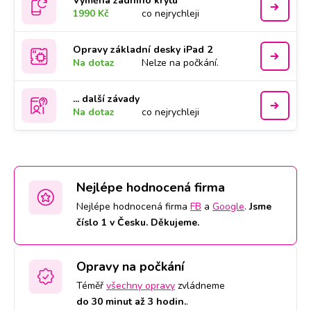
Výměna zadního krytu
1990 Kč
co nejrychleji
Opravy základní desky iPad 2
Na dotaz
Nelze na počkání.
... další závady
Na dotaz
co nejrychleji
Nejlépe hodnocená firma
Nejlépe hodnocená firma
FB
a
Google
.
Jsme
číslo 1 v Česku. Děkujeme.
Opravy na počkání
Téměř
všechny opravy
zvládneme
do 30 minut až 3 hodin.
.