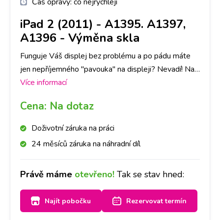
Čas opravy:
co nejrychleji
iPad 2 (2011) - A1395. A1397,
A1396
-
Výměna skla
Funguje Váš displej bez problému a po pádu máte
jen nepříjemného "pavouka" na displeji? Nevadí! Na
Vašem ipad 2 jsme schopni vyměnit pouze
Více informací
samostatné přední sklo a vy tak ušetříte čas i
Cena:
Na dotaz
peníze.
Doživotní záruka na práci
24 měsíců záruka na náhradní díl
Právě máme
otevřeno!
Tak se stav hned:
Najít pobočku
Rezervovat termín