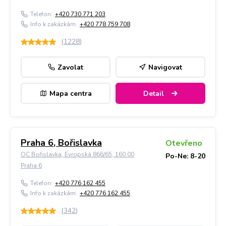
Telefon:
+420 730 771 203
Info k zakázkám:
+420 778 759 708
(
1228
)
Zavolat
Navigovat
Mapa centra
Detail
Praha 6, Bořislavka
Otevřeno
OC Bořislavka, Evropská 866/65, 160 00
Po-Ne: 8-20
Praha 6
Telefon:
+420 776 162 455
Info k zakázkám:
+420 776 162 455
(
342
)