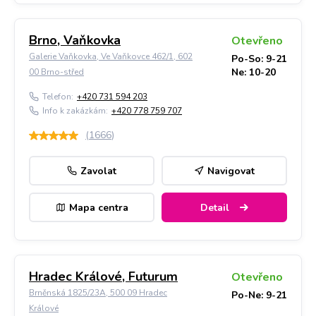
Brno, Vaňkovka
Otevřeno
Galerie Vaňkovka, Ve Vaňkovce 462/1, 602
Po-So: 9-21
Ne: 10-20
00 Brno-střed
Telefon:
+420 731 594 203
Info k zakázkám:
+420 778 759 707
(
1666
)
Zavolat
Navigovat
Mapa centra
Detail
Hradec Králové, Futurum
Otevřeno
Brněnská 1825/23A, 500 09 Hradec
Po-Ne: 9-21
Králové