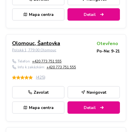
Mapa centra
Detail
Olomouc, Šantovka
Otevřeno
Polská 1, 779 00 Olomouc
Po-Ne: 9-21
Telefon:
+420 773 751 555
Info k zakázkám:
+420 773 751 555
(
425
)
Zavolat
Navigovat
Mapa centra
Detail