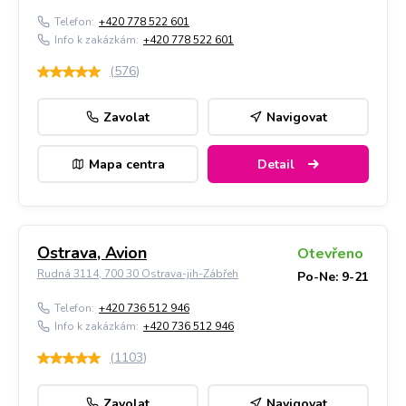
Telefon:
+420 778 522 601
Info k zakázkám:
+420 778 522 601
(
576
)
Zavolat
Navigovat
Mapa centra
Detail
Ostrava, Avion
Otevřeno
Rudná 3114, 700 30 Ostrava-jih-Zábřeh
Po-Ne: 9-21
Telefon:
+420 736 512 946
Info k zakázkám:
+420 736 512 946
(
1103
)
Zavolat
Navigovat