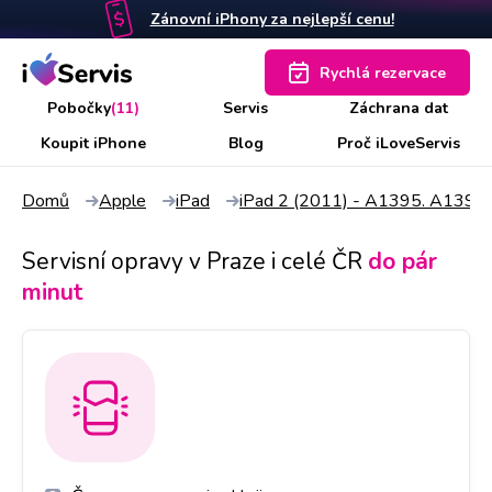
Zánovní iPhony za nejlepší cenu!
Rychlá rezervace
Pobočky
(11)
Servis
Záchrana dat
Koupit iPhone
Blog
Proč iLoveServis
Domů
Apple
iPad
iPad 2 (2011) - A1395. A1397
Servisní opravy v Praze i celé ČR
do pár
minut