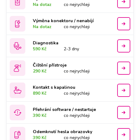
Na dotaz
co nejrychleji
Výměna konektoru / nenabíjí
Na dotaz
co nejrychleji
Diagnostika
590 Kč
2-3 dny
Čištění přístroje
290 Kč
co nejrychleji
Kontakt s kapalinou
890 Kč
co nejrychleji
Přehrání software / nestartuje
390 Kč
co nejrychleji
Odemknutí hesla obrazovky
390 Kč
co nejrychleji