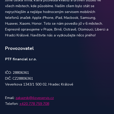
Jsme česká firma, která pozvedla kvalitu a úroveň služeb ve
všech městech, kde působíme. Naším cílem bylo stát se
nejrychlejším a nejlépe hodnoceným servisem mobilních
telefonů značek Apple iPhone, iPad, Macbook, Samsung,
Huawei, Xiaomi, Honor. Toto se nám povedlo již v 6 městech.
Expresně opravujeme v Praze, Brně, Ostravě, Olomouci, Liberci a
Hradci Králové. Navštivte nás a vyzkoušejte něco jiného!
Provozovatel
PTF financial s.r.o.
IČO: 28806361
DIČ: CZ28806361
Veverkova 1343/1 500 02, Hradec Králové
Email:
zakaznik@iloveservis.cz
Telefon:
+420 778 759 708