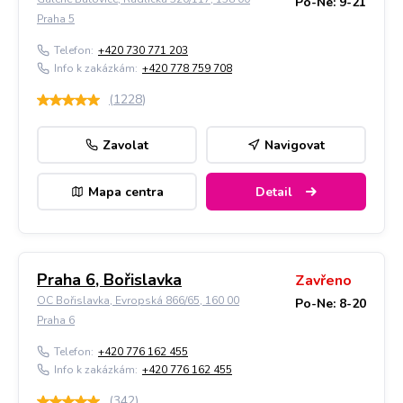
Po-Ne: 9-21
Praha 5
Telefon:
+420 730 771 203
Info k zakázkám:
+420 778 759 708
(
1228
)
Zavolat
Navigovat
Mapa centra
Detail
Praha 6, Bořislavka
Zavřeno
OC Bořislavka, Evropská 866/65, 160 00
Po-Ne: 8-20
Praha 6
Telefon:
+420 776 162 455
Info k zakázkám:
+420 776 162 455
(
342
)