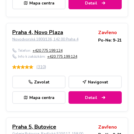
Mapa centra
Detail
Praha 4, Novo Plaza
Zavřeno
Novodvorská 1800/136, 142 00 Praha 4
Po-Ne: 9-21
Telefon:
+420 775 199 124
Info k zakázkám:
+420 775 199 124
(
310
)
Zavolat
Navigovat
Mapa centra
Detail
Praha 5, Butovice
Zavřeno
Galerie Butovice, Radlická 520/117, 158 00