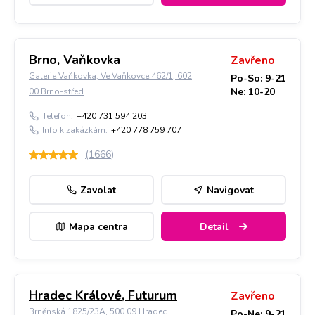
Brno, Vaňkovka
Zavřeno
Galerie Vaňkovka, Ve Vaňkovce 462/1, 602
Po-So: 9-21
Ne: 10-20
00 Brno-střed
Telefon:
+420 731 594 203
Info k zakázkám:
+420 778 759 707
(
1666
)
Zavolat
Navigovat
Mapa centra
Detail
Hradec Králové, Futurum
Zavřeno
Brněnská 1825/23A, 500 09 Hradec
Po-Ne: 9-21