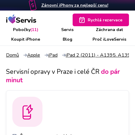
Zánovní iPhony za nejlepší cenu!
Rychlá rezervace
Pobočky
(11)
Servis
Záchrana dat
Koupit iPhone
Blog
Proč iLoveServis
Domů
Apple
iPad
iPad 2 (2011) - A1395. A1397
Servisní opravy v Praze i celé ČR
do pár
minut