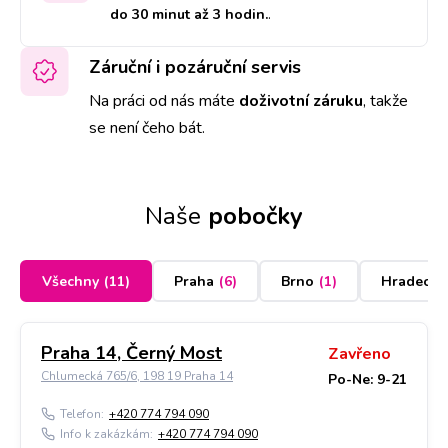
do 30 minut až 3 hodin.
.
Záruční i pozáruční servis
Na práci od nás máte
doživotní záruku
,
takže
se není čeho bát.
Naše
pobočky
Všechny
(
11
)
Praha
(
6
)
Brno
(
1
)
Hradec K
Praha 14, Černý Most
Zavřeno
Chlumecká 765/6, 198 19 Praha 14
Po-Ne: 9-21
Telefon:
+420 774 794 090
Info k zakázkám:
+420 774 794 090