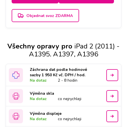
Objednat svoz ZDARMA
Všechny opravy pro
iPad 2 (2011) -
A1395. A1397, A1396
Záchrana dat podle hodinové
sazby 1 950 Kč vč. DPH / hod.
Na dotaz
2 - 8 hodin
Výměna skla
Na dotaz
co nejrychleji
Výměna displeje
Na dotaz
co nejrychleji