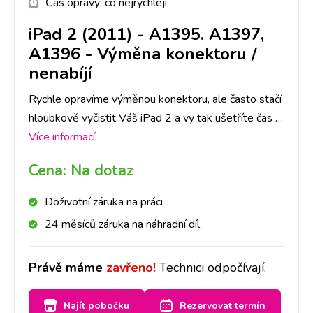
Čas opravy:
co nejrychleji
iPad 2 (2011) - A1395. A1397,
A1396
-
Výměna konektoru /
nenabíjí
Rychle opravíme výměnou konektoru, ale často stačí
hloubkově vyčistit Váš iPad 2 a vy tak ušetříte čas i
peníze. Nejlepší je nyní se zastavit na jakékoliv
Více informací
pobočce a hned se na to mrkneme.
Cena:
Na dotaz
Doživotní záruka na práci
24 měsíců záruka na náhradní díl
Právě máme
zavřeno!
Technici odpočívají.
Najít pobočku
Rezervovat termín