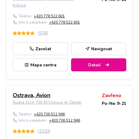
Králové
Telefon:
+420 778 522 601
Info k zakázkám:
+420 778 522 601
(
576
)
Zavolat
Navigovat
Mapa centra
Detail
Ostrava, Avion
Zavřeno
Rudná 3114, 700 30 Ostrava-jih-Zábřeh
Po-Ne: 9-21
Telefon:
+420 736 512 946
Info k zakázkám:
+420 736 512 946
(
1103
)