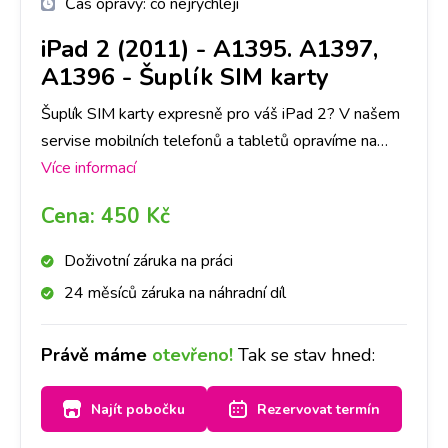
Čas opravy:
co nejrychleji
iPad 2 (2011) - A1395. A1397,
A1396
-
Šuplík SIM karty
Šuplík SIM karty expresně pro váš iPad 2? V našem
servise mobilních telefonů a tabletů opravíme na
Apple jakoukoli závadu rychle a na počkání. Na
Více informací
pobočkách iLoveServis po celé ČR máme velké
Cena:
450 Kč
sklady dílů, tak abyste ještě DNES měli svůj iPad 2
opravený v Praze, Brně, Ostravě, Olomouci, Liberci,
Doživotní záruka na práci
Pardubicích a Českých Budějovicích.
24 měsíců záruka na náhradní díl
Právě máme
otevřeno!
Tak se stav hned:
Najít pobočku
Rezervovat termín