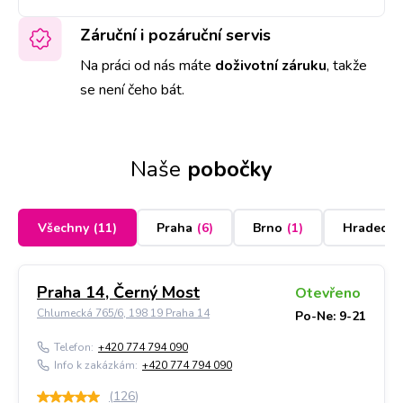
Záruční i pozáruční servis
Na práci od nás máte
doživotní záruku
,
takže
se není čeho bát.
Naše
pobočky
Všechny
(
11
)
Praha
(
6
)
Brno
(
1
)
Hradec K
Praha 14, Černý Most
Otevřeno
Chlumecká 765/6, 198 19 Praha 14
Po-Ne: 9-21
Telefon:
+420 774 794 090
Info k zakázkám:
+420 774 794 090
(
126
)