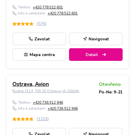
Telefon:
+420 778 522 601
Info k zakázkám:
+420 778 522 601
(
576
)
Zavolat
Navigovat
Mapa centra
Detail
Ostrava, Avion
Otevřeno
Rudná 3114, 700 30 Ostrava-jih-Zábřeh
Po-Ne: 9-21
Telefon:
+420 736 512 946
Info k zakázkám:
+420 736 512 946
(
1103
)
Zavolat
Navigovat