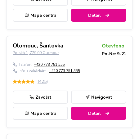
Mapa centra
Detail
Olomouc, Šantovka
Otevřeno
Polská 1, 779 00 Olomouc
Po-Ne: 9-21
Telefon:
+420 773 751 555
Info k zakázkám:
+420 773 751 555
(
425
)
Zavolat
Navigovat
Mapa centra
Detail