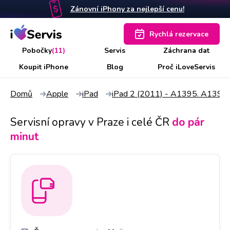
Zánovní iPhony za nejlepší cenu!
Rychlá rezervace
Pobočky
(11)
Servis
Záchrana dat
Koupit iPhone
Blog
Proč iLoveServis
Domů
Apple
iPad
iPad 2 (2011) - A1395. A1397
Servisní opravy v Praze i celé ČR
do pár
minut