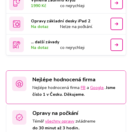
Výměna zadního krytu
1990 Kč
co nejrychleji
Opravy základní desky iPad 2
Na dotaz
Nelze na počkání.
... další závady
Na dotaz
co nejrychleji
Nejlépe hodnocená firma
Nejlépe hodnocená firma
FB
a
Google
.
Jsme
číslo 1 v Česku. Děkujeme.
Opravy na počkání
Téměř
všechny opravy
zvládneme
do 30 minut až 3 hodin.
.