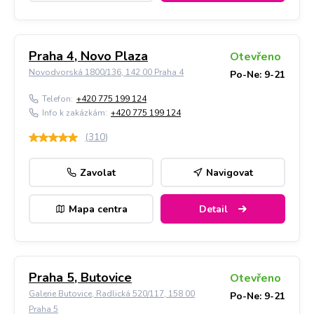
Praha 4, Novo Plaza
Otevřeno
Novodvorská 1800/136, 142 00 Praha 4
Po-Ne: 9-21
Telefon:
+420 775 199 124
Info k zakázkám:
+420 775 199 124
(
310
)
Zavolat
Navigovat
Mapa centra
Detail
Praha 5, Butovice
Otevřeno
Galerie Butovice, Radlická 520/117, 158 00
Po-Ne: 9-21
Praha 5