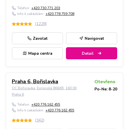
Telefon:
+420 730 771 203
Info k zakázkám:
+420 778 759 708
(
1228
)
Zavolat
Navigovat
Mapa centra
Detail
Praha 6, Bořislavka
Otevřeno
OC Bořislavka, Evropská 866/65, 160 00
Po-Ne: 8-20
Praha 6
Telefon:
+420 776 162 455
Info k zakázkám:
+420 776 162 455
(
342
)