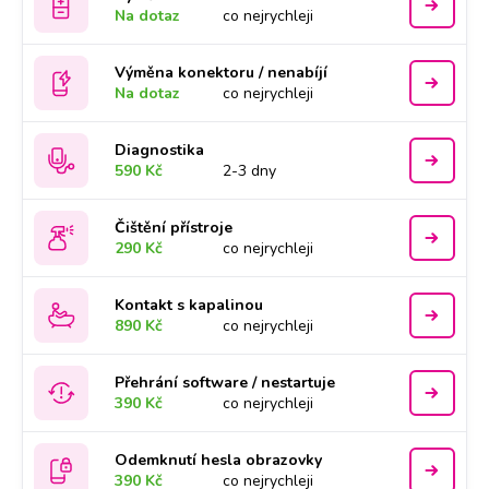
Na dotaz
co nejrychleji
Výměna konektoru / nenabíjí
Na dotaz
co nejrychleji
Diagnostika
590 Kč
2-3 dny
Čištění přístroje
290 Kč
co nejrychleji
Kontakt s kapalinou
890 Kč
co nejrychleji
Přehrání software / nestartuje
390 Kč
co nejrychleji
Odemknutí hesla obrazovky
390 Kč
co nejrychleji