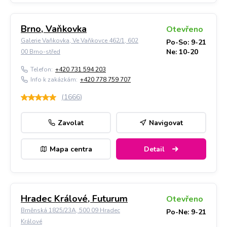
Brno, Vaňkovka
Otevřeno
Galerie Vaňkovka, Ve Vaňkovce 462/1, 602
Po-So: 9-21
Ne: 10-20
00 Brno-střed
Telefon:
+420 731 594 203
Info k zakázkám:
+420 778 759 707
(
1666
)
Zavolat
Navigovat
Mapa centra
Detail
Hradec Králové, Futurum
Otevřeno
Brněnská 1825/23A, 500 09 Hradec
Po-Ne: 9-21
Králové