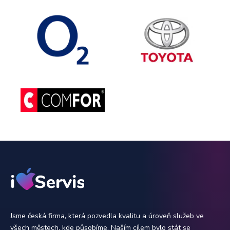
Jsme česká firma, která pozvedla kvalitu a úroveň služeb ve
všech městech, kde působíme. Naším cílem bylo stát se