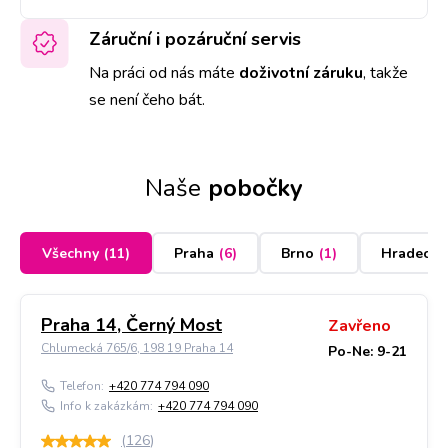
Záruční i pozáruční servis
Na práci od nás máte
doživotní záruku
,
takže
se není čeho bát.
Naše
pobočky
Všechny
(
11
)
Praha
(
6
)
Brno
(
1
)
Hradec K
Praha 14, Černý Most
Zavřeno
Chlumecká 765/6, 198 19 Praha 14
Po-Ne: 9-21
Telefon:
+420 774 794 090
Info k zakázkám:
+420 774 794 090
(
126
)