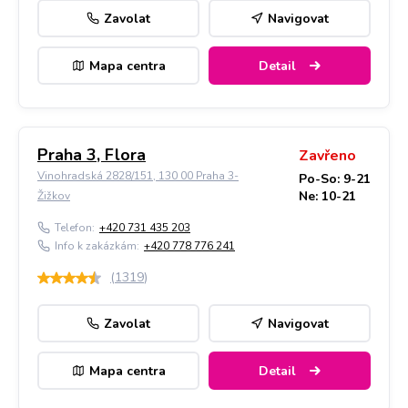
Zavolat
Navigovat
Mapa centra
Detail
Praha 3, Flora
Zavřeno
Vinohradská 2828/151, 130 00 Praha 3-
Po-So: 9-21
Ne: 10-21
Žižkov
Telefon:
+420 731 435 203
Info k zakázkám:
+420 778 776 241
(
1319
)
Zavolat
Navigovat
Mapa centra
Detail