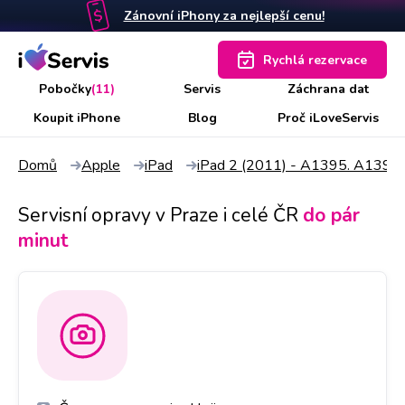
Zánovní iPhony za nejlepší cenu!
Rychlá rezervace
Pobočky
(11)
Servis
Záchrana dat
Koupit iPhone
Blog
Proč iLoveServis
Domů
Apple
iPad
iPad 2 (2011) - A1395. A1397
Servisní opravy v Praze i celé ČR
do pár
minut