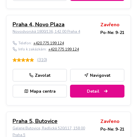
Praha 4, Novo Plaza
Zavřeno
Novodvorská 1800/136, 142 00 Praha 4
Po-Ne: 9-21
Telefon:
+420 775 199 124
Info k zakázkám:
+420 775 199 124
(
310
)
Zavolat
Navigovat
Mapa centra
Detail
Praha 5, Butovice
Zavřeno
Galerie Butovice, Radlická 520/117, 158 00
Po-Ne: 9-21
Praha 5