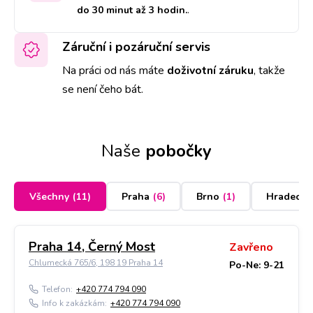
do 30 minut až 3 hodin.
.
Záruční i pozáruční servis
Na práci od nás máte
doživotní záruku
,
takže
se není čeho bát.
Naše
pobočky
Všechny
(
11
)
Praha
(
6
)
Brno
(
1
)
Hradec K
Praha 14, Černý Most
Zavřeno
Chlumecká 765/6, 198 19 Praha 14
Po-Ne: 9-21
Telefon:
+420 774 794 090
Info k zakázkám:
+420 774 794 090