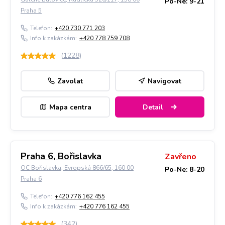
Po-Ne: 9-21
Praha 5
Telefon:
+420 730 771 203
Info k zakázkám:
+420 778 759 708
(
1228
)
Zavolat
Navigovat
Mapa centra
Detail
Praha 6, Bořislavka
Zavřeno
OC Bořislavka, Evropská 866/65, 160 00
Po-Ne: 8-20
Praha 6
Telefon:
+420 776 162 455
Info k zakázkám:
+420 776 162 455
(
342
)