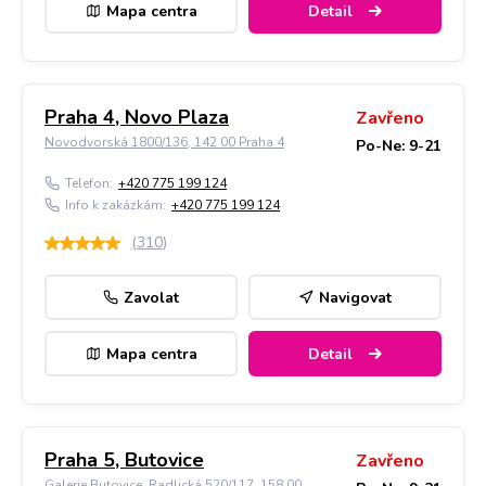
Mapa centra
Detail
Praha 4, Novo Plaza
Zavřeno
Novodvorská 1800/136, 142 00 Praha 4
Po-Ne: 9-21
Telefon:
+420 775 199 124
Info k zakázkám:
+420 775 199 124
(
310
)
Zavolat
Navigovat
Mapa centra
Detail
Praha 5, Butovice
Zavřeno
Galerie Butovice, Radlická 520/117, 158 00