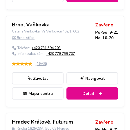
Brno, Vaňkovka
Zavřeno
Galerie Vaňkovka, Ve Vaňkovce 462/1, 602
Po-So: 9-21
Ne: 10-20
00 Brno-střed
Telefon:
+420 731 594 203
Info k zakázkám:
+420 778 759 707
(
1666
)
Zavolat
Navigovat
Mapa centra
Detail
Hradec Králové, Futurum
Zavřeno
Brněnská 1825/23A, 500 09 Hradec
Po-Ne: 9-21