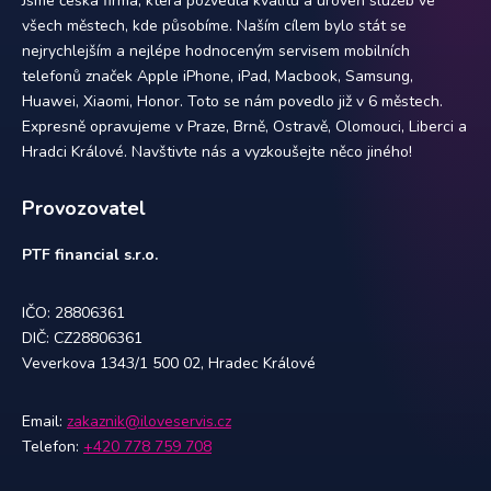
Jsme česká firma, která pozvedla kvalitu a úroveň služeb ve
všech městech, kde působíme. Naším cílem bylo stát se
nejrychlejším a nejlépe hodnoceným servisem mobilních
telefonů značek Apple iPhone, iPad, Macbook, Samsung,
Huawei, Xiaomi, Honor. Toto se nám povedlo již v 6 městech.
Expresně opravujeme v Praze, Brně, Ostravě, Olomouci, Liberci a
Hradci Králové. Navštivte nás a vyzkoušejte něco jiného!
Provozovatel
PTF financial s.r.o.
IČO: 28806361
DIČ: CZ28806361
Veverkova 1343/1 500 02, Hradec Králové
Email:
zakaznik@iloveservis.cz
Telefon:
+420 778 759 708