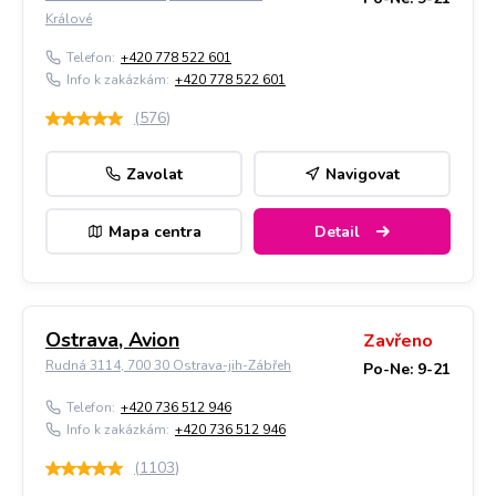
Králové
Telefon:
+420 778 522 601
Info k zakázkám:
+420 778 522 601
(
576
)
Zavolat
Navigovat
Mapa centra
Detail
Ostrava, Avion
Zavřeno
Rudná 3114, 700 30 Ostrava-jih-Zábřeh
Po-Ne: 9-21
Telefon:
+420 736 512 946
Info k zakázkám:
+420 736 512 946
(
1103
)