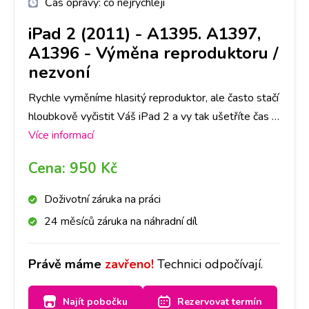
Čas opravy:
co nejrychleji
iPad 2 (2011) - A1395. A1397,
A1396
-
Výměna reproduktoru /
nezvoní
Rychle vyměníme hlasitý reproduktor, ale často stačí
hloubkově vyčistit Váš iPad 2 a vy tak ušetříte čas i
peníze. Doporučujeme si udělat rezervaci nebo
Více informací
zavolat na vybranou pobočku, abychom měli díl
Cena:
950 Kč
připraven. Reproduktor pak vyčistíme nebo
vyměníme a přístroj bude opět hlasitý.
Doživotní záruka na práci
24 měsíců záruka na náhradní díl
Právě máme
zavřeno!
Technici odpočívají.
Najít pobočku
Rezervovat termín