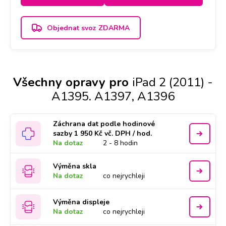
Objednat svoz ZDARMA
Všechny opravy pro
iPad 2 (2011) -
A1395. A1397, A1396
Záchrana dat podle hodinové
sazby 1 950 Kč vč. DPH / hod.
Na dotaz
2 - 8 hodin
Výměna skla
Na dotaz
co nejrychleji
Výměna displeje
Na dotaz
co nejrychleji