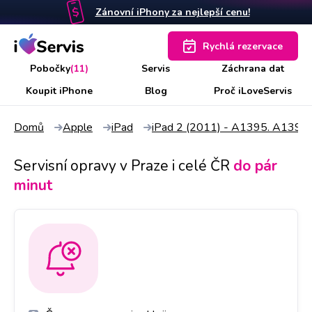
Zánovní iPhony za nejlepší cenu!
Rychlá rezervace
Pobočky
(11)
Servis
Záchrana dat
Koupit iPhone
Blog
Proč iLoveServis
Domů
Apple
iPad
iPad 2 (2011) - A1395. A1397
Servisní opravy v Praze i celé ČR
do pár
minut