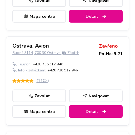
Zavolat
Navigovat
Mapa centra
Detail
Ostrava, Avion
Zavřeno
Rudná 3114, 700 30 Ostrava-jih-Zábřeh
Po-Ne: 9-21
Telefon:
+420 736 512 946
Info k zakázkám:
+420 736 512 946
(
1103
)
Zavolat
Navigovat
Mapa centra
Detail