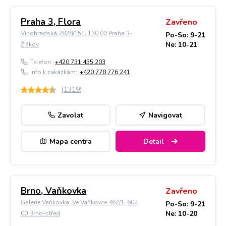
Praha 3, Flora
Zavřeno
Vinohradská 2828/151, 130 00 Praha 3-
Po-So: 9-21
Ne: 10-21
Žižkov
Telefon:
+420 731 435 203
Info k zakázkám:
+420 778 776 241
(
1319
)
Zavolat
Navigovat
Mapa centra
Detail
Brno, Vaňkovka
Zavřeno
Galerie Vaňkovka, Ve Vaňkovce 462/1, 602
Po-So: 9-21
Ne: 10-20
00 Brno-střed