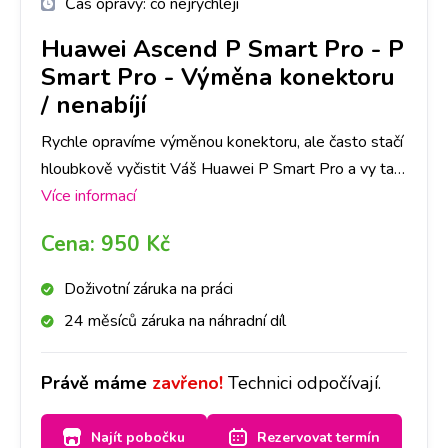
Čas opravy:
co nejrychleji
Huawei Ascend P Smart Pro
-
P
Smart Pro - Výměna konektoru
/ nenabíjí
Rychle opravíme výměnou konektoru, ale často stačí
hloubkově vyčistit Váš Huawei P Smart Pro a vy tak
ušetříte čas i peníze. Nejlepší je nyní se zastavit na
Více informací
jakékoliv pobočce a hned se na to mrkneme.
Cena:
950 Kč
Doživotní záruka na práci
24 měsíců záruka na náhradní díl
Právě máme
zavřeno!
Technici odpočívají.
Najít pobočku
Rezervovat termín