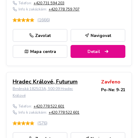
Telefon:
+420 731 594 203
Info k zakázkám:
+420 778 759 707
(
1666
)
Zavolat
Navigovat
Mapa centra
Detail
Hradec Králové, Futurum
Zavřeno
Brněnská 1825/23A, 500 09 Hradec
Po-Ne: 9-21
Králové
Telefon:
+420 778 522 601
Info k zakázkám:
+420 778 522 601
(
576
)