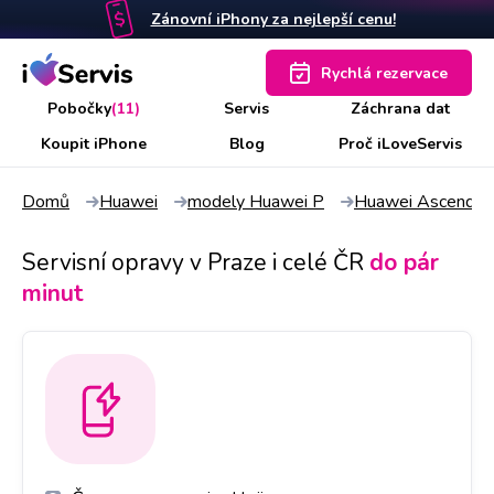
Zánovní iPhony za nejlepší cenu!
Rychlá rezervace
Pobočky
(11)
Servis
Záchrana dat
Koupit iPhone
Blog
Proč iLoveServis
Domů
Huawei
modely Huawei P
Huawei Ascend P
Servisní opravy v Praze i celé ČR
do pár
minut