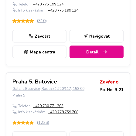
Telefon:
+420 775 199 124
Info k zakázkám:
+420 775 199 124
(
310
)
Zavolat
Navigovat
Mapa centra
Detail
Praha 5, Butovice
Zavřeno
Galerie Butovice, Radlická 520/117, 158 00
Po-Ne: 9-21
Praha 5
Telefon:
+420 730 771 203
Info k zakázkám:
+420 778 759 708
(
1228
)