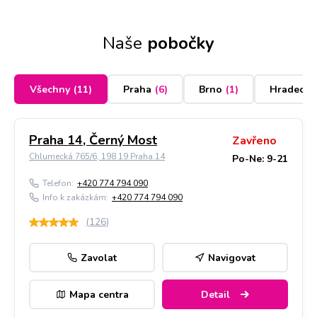
Naše
pobočky
Všechny
(
11
)
Praha
(
6
)
Brno
(
1
)
Hradec K
Praha 14, Černý Most
Zavřeno
Chlumecká 765/6, 198 19 Praha 14
Po-Ne: 9-21
Telefon:
+420 774 794 090
Info k zakázkám:
+420 774 794 090
(
126
)
Zavolat
Navigovat
Mapa centra
Detail