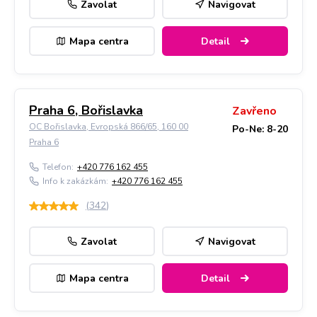
Zavolat
Navigovat
Mapa centra
Detail
Praha 6, Bořislavka
Zavřeno
OC Bořislavka, Evropská 866/65, 160 00
Po-Ne: 8-20
Praha 6
Telefon:
+420 776 162 455
Info k zakázkám:
+420 776 162 455
(
342
)
Zavolat
Navigovat
Mapa centra
Detail