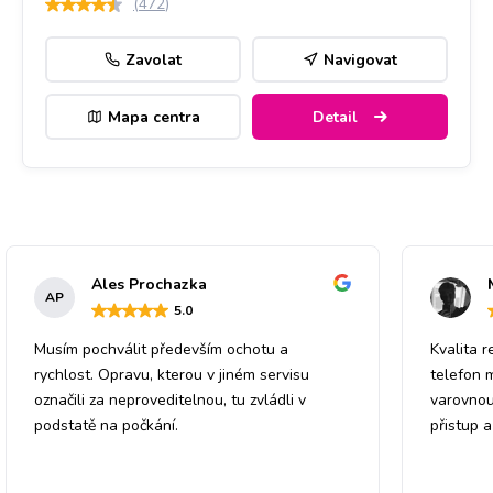
(
472
)
Zavolat
Navigovat
Mapa centra
Detail
Ales Prochazka
AP
5
.0
Musím pochválit především ochotu a
Kvalita r
rychlost. Opravu, kterou v jiném servisu
telefon 
označili za neproveditelnou, tu zvládli v
varovnou
podstatě na počkání.
přistup 