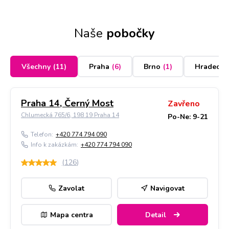
Naše
pobočky
Všechny
(
11
)
Praha
(
6
)
Brno
(
1
)
Hradec K
Praha 14, Černý Most
Zavřeno
Chlumecká 765/6, 198 19 Praha 14
Po-Ne: 9-21
Telefon:
+420 774 794 090
Info k zakázkám:
+420 774 794 090
(
126
)
Zavolat
Navigovat
Mapa centra
Detail