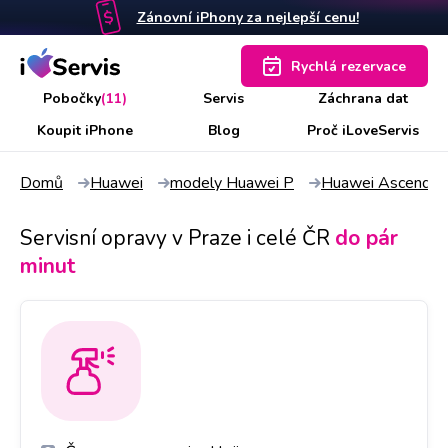
Zánovní iPhony za nejlepší cenu!
Rychlá rezervace
Pobočky
(11)
Servis
Záchrana dat
Koupit iPhone
Blog
Proč iLoveServis
Domů
Huawei
modely Huawei P
Huawei Ascend P
Servisní opravy v Praze i celé ČR
do pár
minut