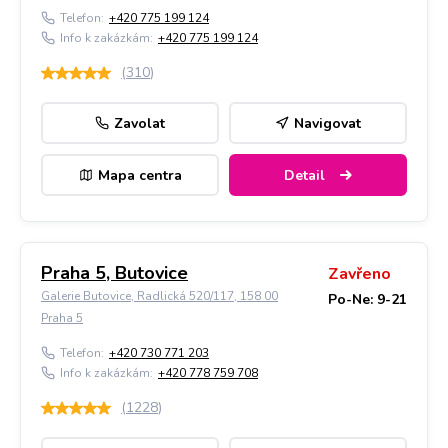
Telefon:
+420 775 199 124
Info k zakázkám:
+420 775 199 124
(
310
)
Zavolat
Navigovat
Mapa centra
Detail
Praha 5, Butovice
Zavřeno
Galerie Butovice, Radlická 520/117, 158 00
Po-Ne: 9-21
Praha 5
Telefon:
+420 730 771 203
Info k zakázkám:
+420 778 759 708
(
1228
)