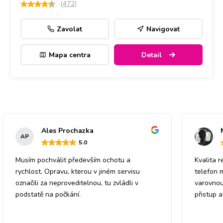
(
472
)
Zavolat
Navigovat
Mapa centra
Detail
Ales Prochazka
AP
5
.0
Musím pochválit především ochotu a
Kvalita r
rychlost. Opravu, kterou v jiném servisu
telefon 
označili za neproveditelnou, tu zvládli v
varovnou
podstatě na počkání.
přistup 