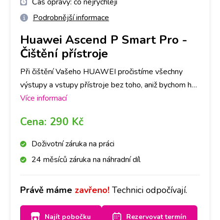
Čas opravy:
co nejrychleji
Podrobnější informace
Huawei Ascend P Smart Pro
-
Čištění přístroje
Při čištění Vašeho HUAWEI pročistíme všechny
výstupy a vstupy přístroje bez toho, aniž bychom ho
museli rozebrat. Stačí se zastavit u nás na pobočce a
Více informací
za půl hodiny máte hotovo!
Cena:
290 Kč
Doživotní záruka na práci
24 měsíců záruka na náhradní díl
Právě máme
zavřeno!
Technici odpočívají.
Najít pobočku
Rezervovat termín