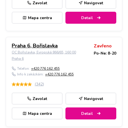
Zavolat
Navigovat
Mapa centra
Detail
Praha 6, Bořislavka
Zavřeno
OC Bořislavka, Evropská 866/65, 160 00
Po-Ne: 8-20
Praha 6
Telefon:
+420 776 162 455
Info k zakázkám:
+420 776 162 455
(
342
)
Zavolat
Navigovat
Mapa centra
Detail