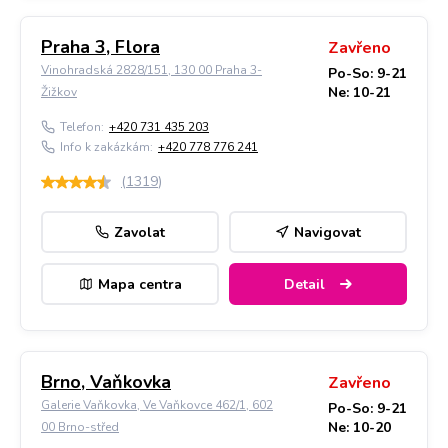
Praha 3, Flora
Zavřeno
Vinohradská 2828/151, 130 00 Praha 3-
Po-So: 9-21
Ne: 10-21
Žižkov
Telefon:
+420 731 435 203
Info k zakázkám:
+420 778 776 241
(
1319
)
Zavolat
Navigovat
Mapa centra
Detail
Brno, Vaňkovka
Zavřeno
Galerie Vaňkovka, Ve Vaňkovce 462/1, 602
Po-So: 9-21
Ne: 10-20
00 Brno-střed