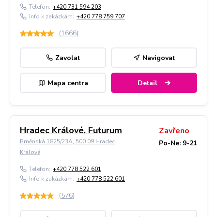
Telefon:
+420 731 594 203
Info k zakázkám:
+420 778 759 707
(
1666
)
Zavolat
Navigovat
Mapa centra
Detail
Hradec Králové, Futurum
Zavřeno
Brněnská 1825/23A, 500 09 Hradec
Po-Ne: 9-21
Králové
Telefon:
+420 778 522 601
Info k zakázkám:
+420 778 522 601
(
576
)