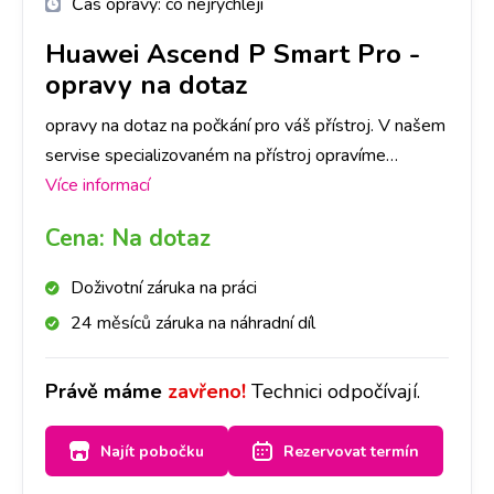
Čas opravy:
co nejrychleji
Huawei Ascend P Smart Pro
-
opravy na dotaz
opravy na dotaz na počkání pro váš přístroj. V našem
servise specializovaném na přístroj opravíme
jakoukoli závadu rychle a na počkání. Na pobočkách
Více informací
iLoveServis po celé ČR máme velké sklady dílů, tak
Cena:
Na dotaz
abyste ještě DNES měli svůj přístroj opravený v
Praze, Brně, Ostravě, Olomouci, Liberci, Pardubicích a
Doživotní záruka na práci
Českých Budějovicích.
24 měsíců záruka na náhradní díl
Právě máme
zavřeno!
Technici odpočívají.
Najít pobočku
Rezervovat termín