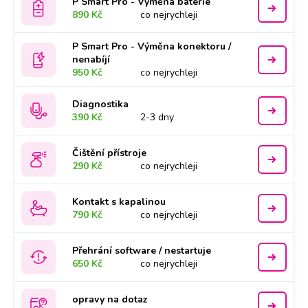
P Smart Pro - Výměna baterie
890 Kč
co nejrychleji
P Smart Pro - Výměna konektoru /
nenabíjí
950 Kč
co nejrychleji
Diagnostika
390 Kč
2-3 dny
Čištění přístroje
290 Kč
co nejrychleji
Kontakt s kapalinou
790 Kč
co nejrychleji
Přehrání software / nestartuje
650 Kč
co nejrychleji
opravy na dotaz