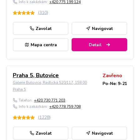
Info k zakázkám:
+420 775 199 124
(
310
)
Zavolat
Navigovat
Mapa centra
Detail
Praha 5, Butovice
Zavřeno
Galerie Butovice, Radlická 520/117, 158 00
Po-Ne: 9-21
Praha 5
Telefon:
+420 730 771 203
Info k zakázkám:
+420 778 759 708
(
1228
)
Zavolat
Navigovat