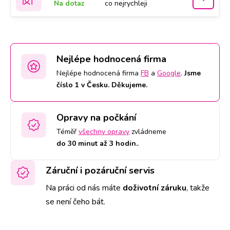
Na dotaz
co nejrychleji
Nejlépe hodnocená firma
Nejlépe hodnocená firma
FB
a
Google
.
Jsme
číslo 1 v Česku. Děkujeme.
Opravy na počkání
Téměř
všechny opravy
zvládneme
do 30 minut až 3 hodin.
.
Záruční i pozáruční servis
Na práci od nás máte
doživotní záruku
,
takže
se není čeho bát.