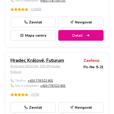
Info k zakázkám:
+420 778 759 707
(
1666
)
Zavolat
Navigovat
Mapa centra
Detail
Hradec Králové, Futurum
Zavřeno
Brněnská 1825/23A, 500 09 Hradec
Po-Ne: 9-21
Králové
Telefon:
+420 778 522 601
Info k zakázkám:
+420 778 522 601
(
576
)
Zavolat
Navigovat