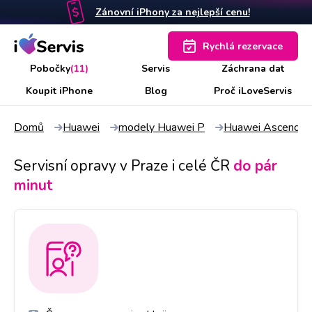
Zánovní iPhony za nejlepší cenu!
Rychlá rezervace
Pobočky
(11)
Servis
Záchrana dat
Koupit iPhone
Blog
Proč iLoveServis
Domů
Huawei
modely Huawei P
Huawei Ascend P
Servisní opravy v Praze i celé ČR
do pár
minut