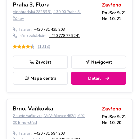
Praha 3, Flora
Zavřeno
Vinohradská 2828/151, 130 00 Praha 3-
Po-So: 9-21
Ne: 10-21
Žižkov
Telefon:
+420 731 435 203
Info k zakázkám:
+420 778 776 241
(
1319
)
Zavolat
Navigovat
Mapa centra
Detail
Brno, Vaňkovka
Zavřeno
Galerie Vaňkovka, Ve Vaňkovce 462/1, 602
Po-So: 9-21
Ne: 10-20
00 Brno-střed
Telefon:
+420 731 594 203