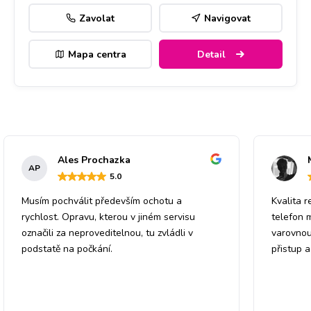
Zavolat
Navigovat
Mapa centra
Detail
Ales Prochazka
AP
5
.0
Musím pochválit především ochotu a
Kvalita r
rychlost. Opravu, kterou v jiném servisu
telefon 
označili za neproveditelnou, tu zvládli v
varovnou
podstatě na počkání.
přistup 