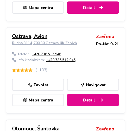
Mapa centra
Detail
Ostrava, Avion
Zavřeno
Rudná 3114, 700 30 Ostrava-jih-Zábřeh
Po-Ne: 9-21
Telefon:
+420 736 512 946
Info k zakázkám:
+420 736 512 946
(
1103
)
Zavolat
Navigovat
Mapa centra
Detail
Olomouc, Šantovka
Zavřeno