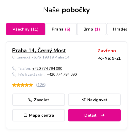
Naše
pobočky
Všechny
(
11
)
Praha
(
6
)
Brno
(
1
)
Hradec K
Praha 14, Černý Most
Zavřeno
Chlumecká 765/6, 198 19 Praha 14
Po-Ne: 9-21
Telefon:
+420 774 794 090
Info k zakázkám:
+420 774 794 090
(
126
)
Zavolat
Navigovat
Mapa centra
Detail