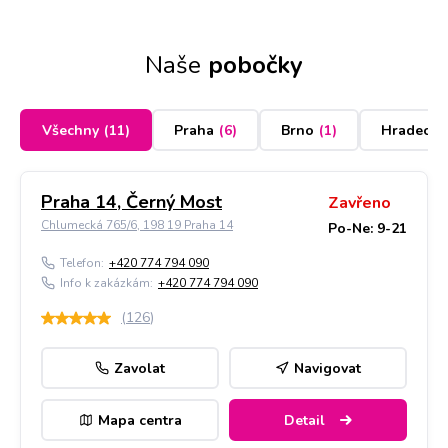
Naše
pobočky
Všechny
(
11
)
Praha
(
6
)
Brno
(
1
)
Hradec K
Praha 14, Černý Most
Zavřeno
Chlumecká 765/6, 198 19 Praha 14
Po-Ne: 9-21
Telefon:
+420 774 794 090
Info k zakázkám:
+420 774 794 090
(
126
)
Zavolat
Navigovat
Mapa centra
Detail