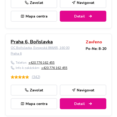
Zavolat
Navigovat
Mapa centra
Detail
Praha 6, Bořislavka
Zavřeno
OC Bořislavka, Evropská 866/65, 160 00
Po-Ne: 8-20
Praha 6
Telefon:
+420 776 162 455
Info k zakázkám:
+420 776 162 455
(
342
)
Zavolat
Navigovat
Mapa centra
Detail