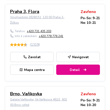
Praha 3, Flora
Zavřeno
Vinohradská 2828/151, 130 00 Praha 3-
Po-So: 9-21
Ne: 10-21
Žižkov
Telefon:
+420 731 435 203
Info k zakázkám:
+420 778 776 241
(
1319
)
Zavolat
Navigovat
Mapa centra
Detail
Brno, Vaňkovka
Zavřeno
Galerie Vaňkovka, Ve Vaňkovce 462/1, 602
Po-So: 9-21
Ne: 10-20
00 Brno-střed