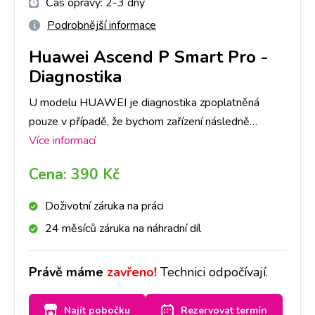
Čas opravy:
2-3 dny
Podrobnější informace
Huawei Ascend P Smart Pro
-
Diagnostika
U modelu HUAWEI je diagnostika zpoplatněná
pouze v případě, že bychom zařízení následně
neopravovali a to částkou dle ceníku. V opačném
Více informací
případě je, v rámci opravy, ZDARMA. Primárně je
Cena:
390 Kč
nutné provedení diagnostiky u nás na pobočce,
abychom dokázali přesně určit, co danou závadu
Doživotní záruka na práci
způsobuje. Následně, po jejím provedení, se s Vámi
24 měsíců záruka na náhradní díl
spojíme a domluvíme se ohledně dalšího postupu
opravy. Bez Vašeho souhlasu další opravy provádět
Právě máme
zavřeno!
Technici odpočívají.
nebudeme. Při diagnostice záleží také na míře
poškození Vašeho HUAWEI, časově cca na 1-3 dny.
Najít pobočku
Rezervovat termín