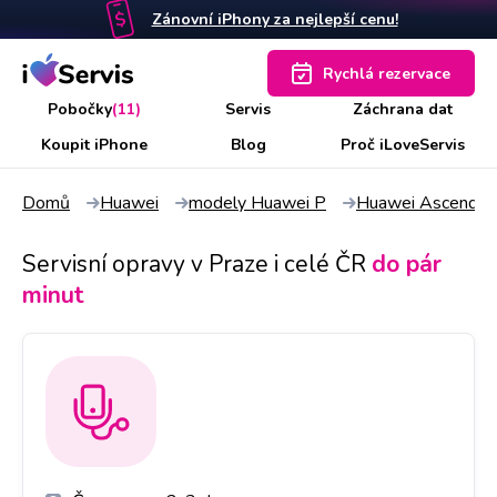
Zánovní iPhony za nejlepší cenu!
Rychlá rezervace
Pobočky
(11)
Servis
Záchrana dat
Koupit iPhone
Blog
Proč iLoveServis
Domů
Huawei
modely Huawei P
Huawei Ascend P
Servisní opravy v Praze i celé ČR
do pár
minut