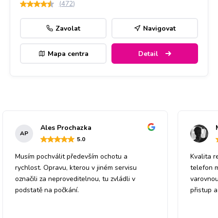
(
472
)
Zavolat
Navigovat
Mapa centra
Detail
Ales Prochazka
AP
5
.0
Musím pochválit především ochotu a
Kvalita r
rychlost. Opravu, kterou v jiném servisu
telefon 
označili za neproveditelnou, tu zvládli v
varovnou
podstatě na počkání.
přistup 