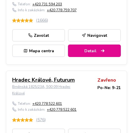
Telefon:
+420 731 594 203
Info k zakázkám:
+420 778 759 707
(
1666
)
Zavolat
Navigovat
Mapa centra
Detail
Hradec Králové, Futurum
Zavřeno
Brněnská 1825/23A, 500 09 Hradec
Po-Ne: 9-21
Králové
Telefon:
+420 778 522 601
Info k zakázkám:
+420 778 522 601
(
576
)