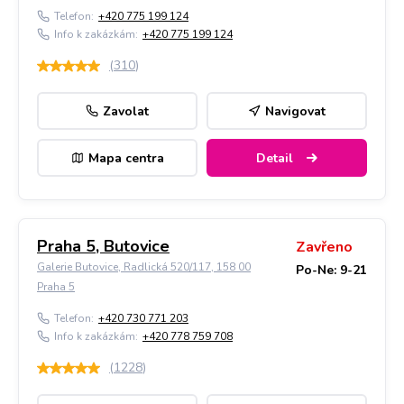
Telefon:
+420 775 199 124
Info k zakázkám:
+420 775 199 124
(
310
)
Zavolat
Navigovat
Mapa centra
Detail
Praha 5, Butovice
Zavřeno
Galerie Butovice, Radlická 520/117, 158 00
Po-Ne: 9-21
Praha 5
Telefon:
+420 730 771 203
Info k zakázkám:
+420 778 759 708
(
1228
)