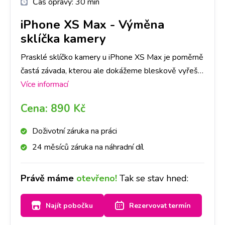
Čas opravy:
30 min
iPhone XS Max
-
Výměna
sklíčka kamery
Prasklé sklíčko kamery u iPhone XS Max je poměrně
častá závada, kterou ale dokážeme bleskově vyřešit!
Do půl hodiny sklíčko vyměníme.
Více informací
Cena:
890 Kč
Doživotní záruka na práci
24 měsíců záruka na náhradní díl
Právě máme
otevřeno!
Tak se stav hned:
Najít pobočku
Rezervovat termín