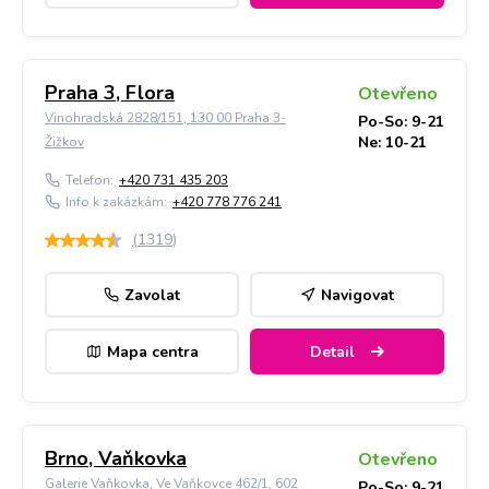
Praha 3, Flora
Otevřeno
Vinohradská 2828/151, 130 00 Praha 3-
Po-So: 9-21
Ne: 10-21
Žižkov
Telefon:
+420 731 435 203
Info k zakázkám:
+420 778 776 241
(
1319
)
Zavolat
Navigovat
Mapa centra
Detail
Brno, Vaňkovka
Otevřeno
Galerie Vaňkovka, Ve Vaňkovce 462/1, 602
Po-So: 9-21