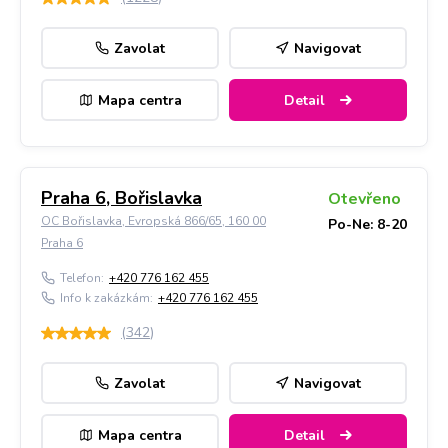
Zavolat
Navigovat
Mapa centra
Detail
Praha 6, Bořislavka
Otevřeno
OC Bořislavka, Evropská 866/65, 160 00
Po-Ne: 8-20
Praha 6
Telefon:
+420 776 162 455
Info k zakázkám:
+420 776 162 455
(
342
)
Zavolat
Navigovat
Mapa centra
Detail