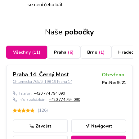
se není čeho bát.
Naše
pobočky
Všechny
(
11
)
Praha
(
6
)
Brno
(
1
)
Hradec K
Praha 14, Černý Most
Otevřeno
Chlumecká 765/6, 198 19 Praha 14
Po-Ne: 9-21
Telefon:
+420 774 794 090
Info k zakázkám:
+420 774 794 090
(
126
)
Zavolat
Navigovat