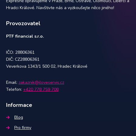
Expresně opravujeme v Praze, Brně, Ostravě, Olomouci, Liberci a
Hradci Králové. Navštivte nás a vyzkoušejte něco jiného!
Provozovatel
PTF financial s.r.o.
IČO: 28806361
DIČ: CZ28806361
Veverkova 1343/1 500 02, Hradec Králové
Email:
zakaznik@iloveservis.cz
Telefon:
+420 778 759 708
Informace
Blog
Pro firmy