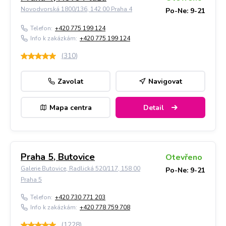
Novodvorská 1800/136, 142 00 Praha 4
Po-Ne: 9-21
Telefon:
+420 775 199 124
Info k zakázkám:
+420 775 199 124
(
310
)
Zavolat
Navigovat
Mapa centra
Detail
Praha 5, Butovice
Otevřeno
Galerie Butovice, Radlická 520/117, 158 00
Po-Ne: 9-21
Praha 5
Telefon:
+420 730 771 203
Info k zakázkám:
+420 778 759 708
(
1228
)