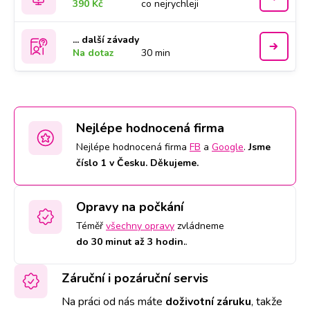
390 Kč
co nejrychleji
... další závady
Na dotaz
30 min
Nejlépe hodnocená firma
Nejlépe hodnocená firma
FB
a
Google
.
Jsme
číslo 1 v Česku. Děkujeme.
Opravy na počkání
Téměř
všechny opravy
zvládneme
do 30 minut až 3 hodin.
.
Záruční i pozáruční servis
Na práci od nás máte
doživotní záruku
,
takže