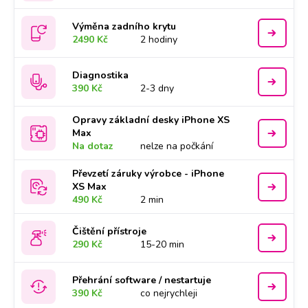
Výměna zadního krytu
2490 Kč
2 hodiny
Diagnostika
390 Kč
2-3 dny
Opravy základní desky iPhone XS
Max
Na dotaz
nelze na počkání
Převzetí záruky výrobce - iPhone
XS Max
490 Kč
2 min
Čištění přístroje
290 Kč
15-20 min
Přehrání software / nestartuje
390 Kč
co nejrychleji