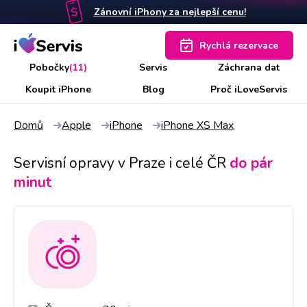
Zánovní iPhony za nejlepší cenu!
Rychlá rezervace
Pobočky
(11)
Servis
Záchrana dat
Koupit iPhone
Blog
Proč iLoveServis
Domů
Apple
iPhone
iPhone XS Max
Servisní opravy v Praze i celé ČR
do pár
minut