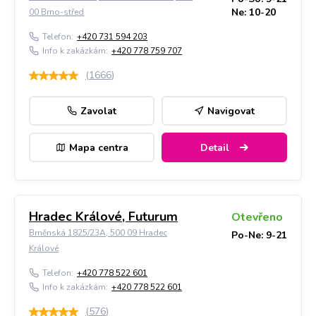
Ne: 10-20
00 Brno-střed
Telefon:
+420 731 594 203
Info k zakázkám:
+420 778 759 707
(
1666
)
Zavolat
Navigovat
Mapa centra
Detail
Hradec Králové, Futurum
Otevřeno
Brněnská 1825/23A, 500 09 Hradec
Po-Ne: 9-21
Králové
Telefon:
+420 778 522 601
Info k zakázkám:
+420 778 522 601
(
576
)