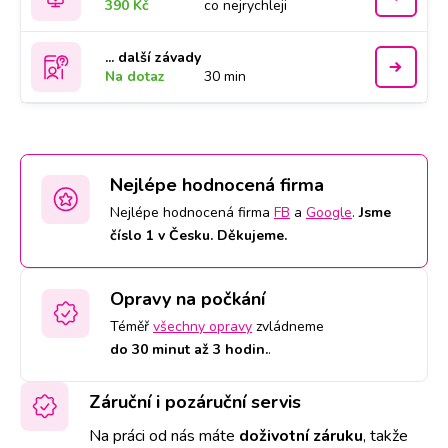
390 Kč
co nejrychleji
... další závady
Na dotaz
30 min
Nejlépe hodnocená firma
Nejlépe hodnocená firma
FB
a
Google
.
Jsme
číslo 1 v Česku. Děkujeme.
Opravy na počkání
Téměř
všechny opravy
zvládneme
do 30 minut až 3 hodin.
.
Záruční i pozáruční servis
Na práci od nás máte
doživotní záruku
,
takže