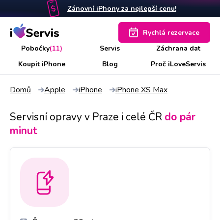
Zánovní iPhony za nejlepší cenu!
Rychlá rezervace
Pobočky
(11)
Servis
Záchrana dat
Koupit iPhone
Blog
Proč iLoveServis
Domů
Apple
iPhone
iPhone XS Max
Servisní opravy v Praze i celé ČR
do pár
minut