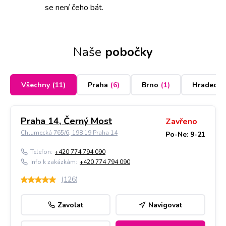
se není čeho bát.
Naše
pobočky
Všechny
(
11
)
Praha
(
6
)
Brno
(
1
)
Hradec K
Praha 14, Černý Most
Zavřeno
Chlumecká 765/6, 198 19 Praha 14
Po-Ne: 9-21
Telefon:
+420 774 794 090
Info k zakázkám:
+420 774 794 090
(
126
)
Zavolat
Navigovat