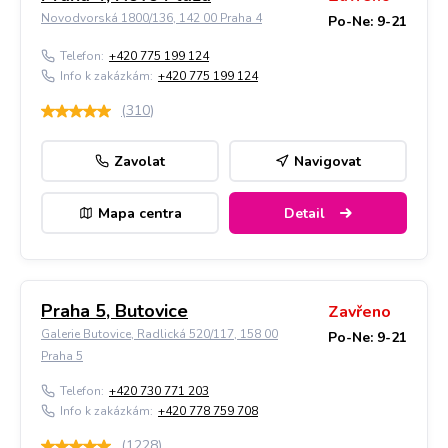
Novodvorská 1800/136, 142 00 Praha 4
Po-Ne: 9-21
Telefon:
+420 775 199 124
Info k zakázkám:
+420 775 199 124
(
310
)
Zavolat
Navigovat
Mapa centra
Detail
Praha 5, Butovice
Zavřeno
Galerie Butovice, Radlická 520/117, 158 00
Po-Ne: 9-21
Praha 5
Telefon:
+420 730 771 203
Info k zakázkám:
+420 778 759 708
(
1228
)