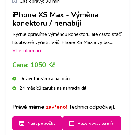
Čas opravy:
30 min
iPhone XS Max
-
Výměna
konektoru / nenabíjí
Rychle opravíme výměnou konektoru, ale často stačí
hloubkově vyčistit Váš iPhone XS Max a vy tak
ušetříte čas i peníze. Nejlepší je nyní se zastavit na
Více informací
jakékoliv pobočce a hned se na to mrkneme.
Cena:
1050 Kč
Doživotní záruka na práci
24 měsíců záruka na náhradní díl
Právě máme
zavřeno!
Technici odpočívají.
Najít pobočku
Rezervovat termín