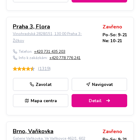
Praha 3, Flora
Zavřeno
Vinohradská 2828/151, 130 00 Praha 3-
Po-So: 9-21
Ne: 10-21
Žižkov
Telefon:
+420 731 435 203
Info k zakázkám:
+420 778 776 241
(
1319
)
Zavolat
Navigovat
Mapa centra
Detail
Brno, Vaňkovka
Zavřeno
Galerie Vaňkovka, Ve Vaňkovce 462/1, 602
Po-So: 9-21