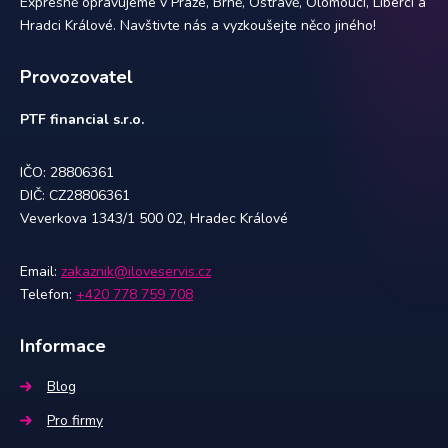
Expresně opravujeme v Praze, Brně, Ostravě, Olomouci, Liberci a
Hradci Králové. Navštivte nás a vyzkoušejte něco jiného!
Provozovatel
PTF financial s.r.o.
IČO: 28806361
DIČ: CZ28806361
Veverkova 1343/1 500 02, Hradec Králové
Email:
zakaznik@iloveservis.cz
Telefon:
+420 778 759 708
Informace
Blog
Pro firmy