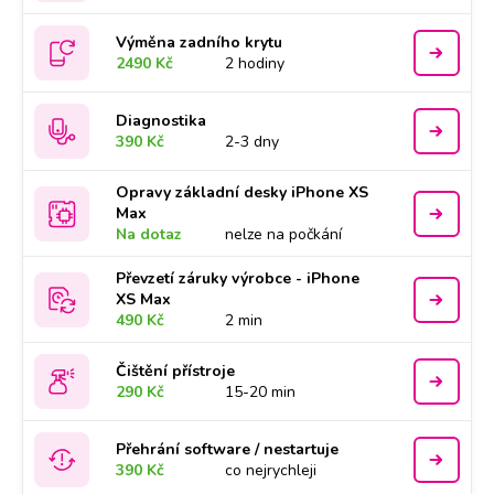
Výměna zadního krytu
2490 Kč
2 hodiny
Diagnostika
390 Kč
2-3 dny
Opravy základní desky iPhone XS
Max
Na dotaz
nelze na počkání
Převzetí záruky výrobce - iPhone
XS Max
490 Kč
2 min
Čištění přístroje
290 Kč
15-20 min
Přehrání software / nestartuje
390 Kč
co nejrychleji