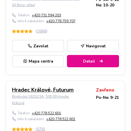
Ne: 10-20
00 Brno-střed
Telefon:
+420 731 594 203
Info k zakázkám:
+420 778 759 707
(
1666
)
Zavolat
Navigovat
Mapa centra
Detail
Hradec Králové, Futurum
Zavřeno
Brněnská 1825/23A, 500 09 Hradec
Po-Ne: 9-21
Králové
Telefon:
+420 778 522 601
Info k zakázkám:
+420 778 522 601
(
576
)