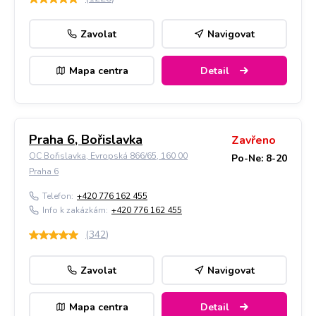
Zavolat
Navigovat
Mapa centra
Detail
Praha 6, Bořislavka
Zavřeno
OC Bořislavka, Evropská 866/65, 160 00
Po-Ne: 8-20
Praha 6
Telefon:
+420 776 162 455
Info k zakázkám:
+420 776 162 455
(
342
)
Zavolat
Navigovat
Mapa centra
Detail