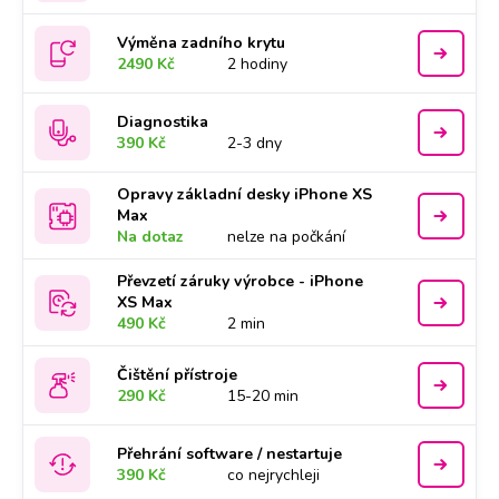
Výměna zadního krytu
2490 Kč
2 hodiny
Diagnostika
390 Kč
2-3 dny
Opravy základní desky iPhone XS
Max
Na dotaz
nelze na počkání
Převzetí záruky výrobce - iPhone
XS Max
490 Kč
2 min
Čištění přístroje
290 Kč
15-20 min
Přehrání software / nestartuje
390 Kč
co nejrychleji