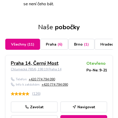
se není čeho bát.
Naše
pobočky
Všechny
(
11
)
Praha
(
6
)
Brno
(
1
)
Hradec K
Praha 14, Černý Most
Otevřeno
Chlumecká 765/6, 198 19 Praha 14
Po-Ne: 9-21
Telefon:
+420 774 794 090
Info k zakázkám:
+420 774 794 090
(
126
)
Zavolat
Navigovat