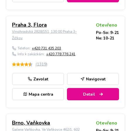
Praha 3, Flora
Otevřeno
Vinohradská 2828/151, 130 00 Praha 3-
Po-So: 9-21
Ne: 10-21
Žižkov
Telefon:
+420 731 435 203
Info k zakázkám:
+420 778 776 241
(
1319
)
Zavolat
Navigovat
Mapa centra
Detail
Brno, Vaňkovka
Otevřeno
Galerie Vaňkovka, Ve Vaňkovce 462/1, 602
Po-So: 9-21