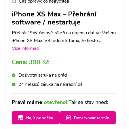
Čas opravy:
co nejrychleji
iPhone XS Max
-
Přehrání
software / nestartuje
Přehrání SW časově záleží na objemu dat ve Vašem
iPhone XS Max. Vzhledem k tomu, že heslo
obrazovky slouží jako ochrana dat ve Vašem
Více informací
telefonu, je nutné počítat se ztrátou všech dat.
Cena:
390 Kč
Doporučujeme tedy jejich zálohu.
Doživotní záruka na práci
24 měsíců záruka na náhradní díl
Právě máme
otevřeno!
Tak se stav hned:
Najít pobočku
Rezervovat termín