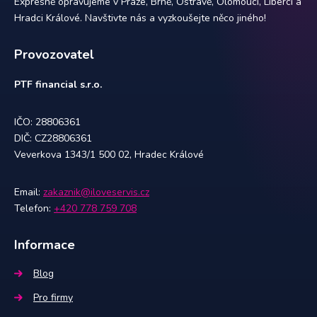
Expresně opravujeme v Praze, Brně, Ostravě, Olomouci, Liberci a
Hradci Králové. Navštivte nás a vyzkoušejte něco jiného!
Provozovatel
PTF financial s.r.o.
IČO: 28806361
DIČ: CZ28806361
Veverkova 1343/1 500 02, Hradec Králové
Email:
zakaznik@iloveservis.cz
Telefon:
+420 778 759 708
Informace
Blog
Pro firmy