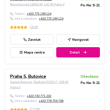
Novodvorská 1800/136, 142 00 Praha 4
Po-Ne: 9-21
Telefon:
+420 775 199 124
Info k zakázkám:
+420 775 199 124
(
310
)
Zavolat
Navigovat
Mapa centra
Detail
Praha 5, Butovice
Otevřeno
Galerie Butovice, Radlická 520/117, 158 00
Po-Ne: 9-21
Praha 5
Telefon:
+420 730 771 203
Info k zakázkám:
+420 778 759 708
(
1228
)