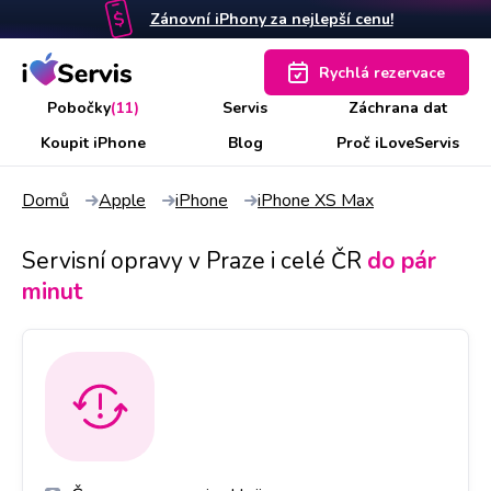
Zánovní iPhony za nejlepší cenu!
Rychlá rezervace
Pobočky
(11)
Servis
Záchrana dat
Koupit iPhone
Blog
Proč iLoveServis
Domů
Apple
iPhone
iPhone XS Max
Servisní opravy v Praze i celé ČR
do pár
minut