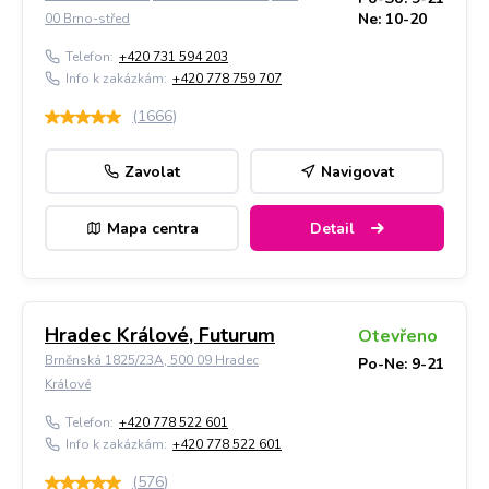
Ne: 10-20
00 Brno-střed
Telefon:
+420 731 594 203
Info k zakázkám:
+420 778 759 707
(
1666
)
Zavolat
Navigovat
Mapa centra
Detail
Hradec Králové, Futurum
Otevřeno
Brněnská 1825/23A, 500 09 Hradec
Po-Ne: 9-21
Králové
Telefon:
+420 778 522 601
Info k zakázkám:
+420 778 522 601
(
576
)