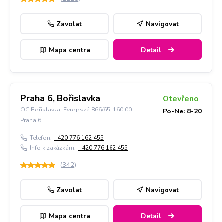
Zavolat
Navigovat
Mapa centra
Detail
Praha 6, Bořislavka
Otevřeno
OC Bořislavka, Evropská 866/65, 160 00
Po-Ne: 8-20
Praha 6
Telefon:
+420 776 162 455
Info k zakázkám:
+420 776 162 455
(
342
)
Zavolat
Navigovat
Mapa centra
Detail