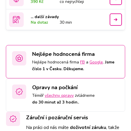
390 Kč
co nejrychleji
... další závady
Na dotaz
30 min
Nejlépe hodnocená firma
Nejlépe hodnocená firma
FB
a
Google
.
Jsme
číslo 1 v Česku. Děkujeme.
Opravy na počkání
Téměř
všechny opravy
zvládneme
do 30 minut až 3 hodin.
.
Záruční i pozáruční servis
Na práci od nás máte
doživotní záruku
,
takže