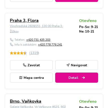
Praha 3, Flora
Otevřeno
Vinohradská 2828/151, 130 00 Praha 3-
Po-So: 9-21
Ne: 10-21
Žižkov
Telefon:
+420 731 435 203
Info k zakázkám:
+420 778 776 241
(
1319
)
Zavolat
Navigovat
Mapa centra
Detail
Brno, Vaňkovka
Otevřeno
Galerie Vaňkovka, Ve Vaňkovce 462/1, 602
Po-So: 9-21