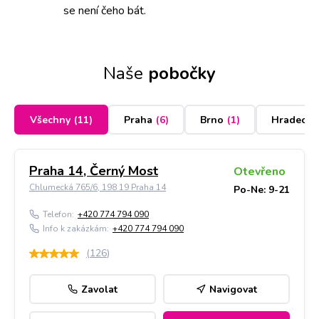
se není čeho bát.
Naše
pobočky
Všechny
(
11
)
Praha
(
6
)
Brno
(
1
)
Hradec K
Praha 14, Černý Most
Otevřeno
Chlumecká 765/6, 198 19 Praha 14
Po-Ne: 9-21
Telefon:
+420 774 794 090
Info k zakázkám:
+420 774 794 090
(
126
)
Zavolat
Navigovat