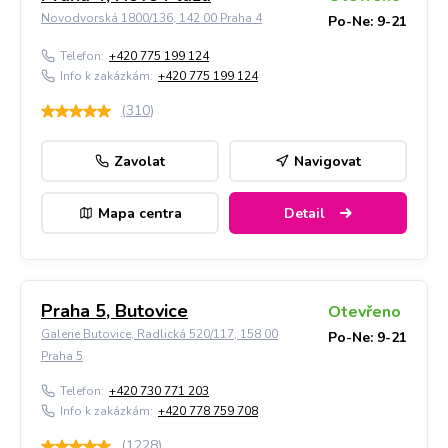
Novodvorská 1800/136, 142 00 Praha 4
Po-Ne: 9-21
Telefon:
+420 775 199 124
Info k zakázkám:
+420 775 199 124
(
310
)
Zavolat
Navigovat
Mapa centra
Detail
Praha 5, Butovice
Otevřeno
Galerie Butovice, Radlická 520/117, 158 00
Po-Ne: 9-21
Praha 5
Telefon:
+420 730 771 203
Info k zakázkám:
+420 778 759 708
(
1228
)