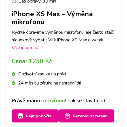
Čas opravy:
30 min
iPhone XS Max
-
Výměna
mikrofonu
Rychle opravíme výměnou mikrofonu, ale často stačí
hloubkově vyčistit Váš iPhone XS Max a vy tak
ušetříte čas i peníze. Nejlepší je nyní se zastavit na
Více informací
jakékoliv pobočce a hned se na to mrkneme.
Cena:
1250 Kč
Doživotní záruka na práci
24 měsíců záruka na náhradní díl
Právě máme
otevřeno!
Tak se stav hned:
Najít pobočku
Rezervovat termín