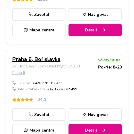
Zavolat
Navigovat
Mapa centra
Detail
Praha 6, Bořislavka
Otevřeno
OC Bořislavka, Evropská 866/65, 160 00
Po-Ne: 8-20
Praha 6
Telefon:
+420 776 162 455
Info k zakázkám:
+420 776 162 455
(
342
)
Zavolat
Navigovat
Mapa centra
Detail