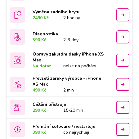
Výměna zadního krytu
2490 Kč
2 hodiny
Diagnostika
390 Kč
2-3 dny
Opravy základní desky iPhone XS
Max
Na dotaz
nelze na počkání
Převzetí záruky výrobce - iPhone
XS Max
490 Kč
2 min
Čištění přístroje
290 Kč
15-20 min
Přehrání software / nestartuje
390 Kč
co nejrychleji