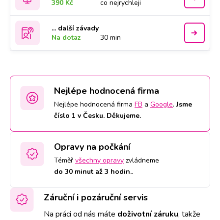
390 Kč
co nejrychleji
... další závady
Na dotaz
30 min
Nejlépe hodnocená firma
Nejlépe hodnocená firma
FB
a
Google
.
Jsme
číslo 1 v Česku. Děkujeme.
Opravy na počkání
Téměř
všechny opravy
zvládneme
do 30 minut až 3 hodin.
.
Záruční i pozáruční servis
Na práci od nás máte
doživotní záruku
,
takže