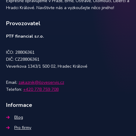
Expresně opravujeme v Praze, Brně, Ostravě, Olomouci, Liberci a
Hradci Králové. Navštivte nás a vyzkoušejte něco jiného!
Provozovatel
PTF financial s.r.o.
IČO: 28806361
DIČ: CZ28806361
Veverkova 1343/1 500 02, Hradec Králové
Email:
zakaznik@iloveservis.cz
Telefon:
+420 778 759 708
Informace
Blog
Pro firmy