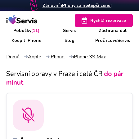
Zánovní iPhony za nejlepší cenu!
Rychlá rezervace
Pobočky
(11)
Servis
Záchrana dat
Koupit iPhone
Blog
Proč iLoveServis
Domů
Apple
iPhone
iPhone XS Max
Servisní opravy v Praze i celé ČR
do pár
minut