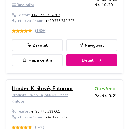
Ne: 10-20
00 Brno-střed
Telefon:
+420 731 594 203
Info k zakázkám:
+420 778 759 707
(
1666
)
Zavolat
Navigovat
Mapa centra
Detail
Hradec Králové, Futurum
Otevřeno
Brněnská 1825/23A, 500 09 Hradec
Po-Ne: 9-21
Králové
Telefon:
+420 778 522 601
Info k zakázkám:
+420 778 522 601
(
576
)