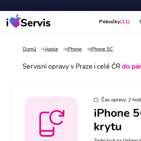
Pobočky
(11)
Domů
Apple
iPhone
iPhone 5C
Servisní opravy v Praze i celé ČR
do pá
Čas opravy:
2 hod
iPhone 
krytu
Zadní kryt na Vašem 