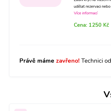
udělat rezervaci neb
díl ve Vámi požadova
Více informací
Cena:
1250 Kč
Právě máme
zavřeno!
Technici od
V