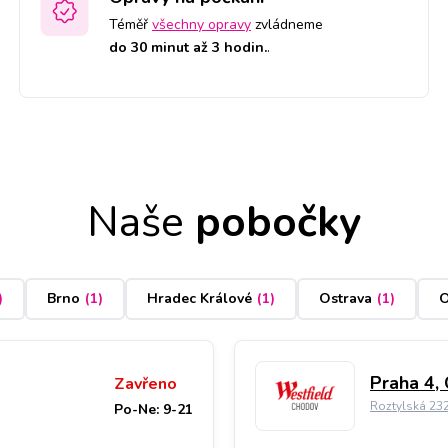
Téměř
všechny opravy
zvládneme
do 30 minut až 3 hodin.
.
Naše
pobočky
)
Brno
(
1
)
Hradec Králové
(
1
)
Ostrava
(
1
)
O
Praha 4,
Zavřeno
Roztylská 23
Po-Ne: 9-21