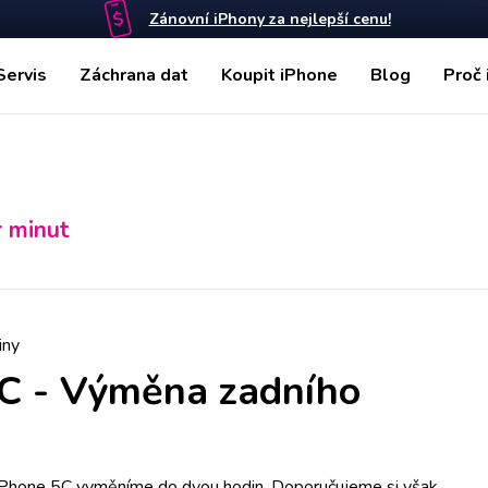
Zánovní iPhony za nejlepší cenu!
Servis
Záchrana dat
Koupit iPhone
Blog
Proč 
r minut
iny
5C
-
Výměna zadního
iPhone 5C vyměníme do dvou hodin. Doporučujeme si však