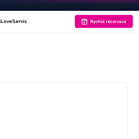
iLoveServis
Rychlá rezervace