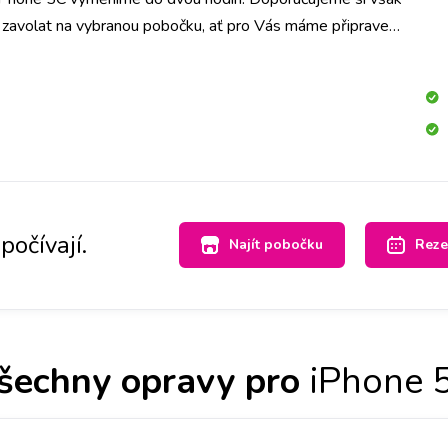
o zavolat na vybranou pobočku, ať pro Vás máme připravený
né barvě.
počívají.
Najít pobočku
Reze
šechny opravy pro
iPhone 