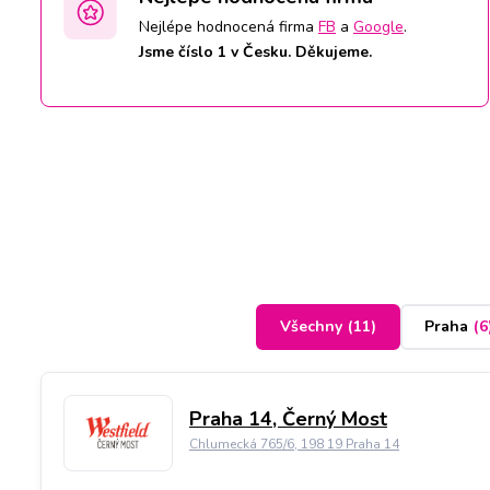
Nejlépe hodnocená firma
FB
a
Google
.
Jsme číslo 1 v Česku. Děkujeme.
Všechny
(
11
)
Praha
(
6
Praha 14, Černý Most
Chlumecká 765/6, 198 19 Praha 14