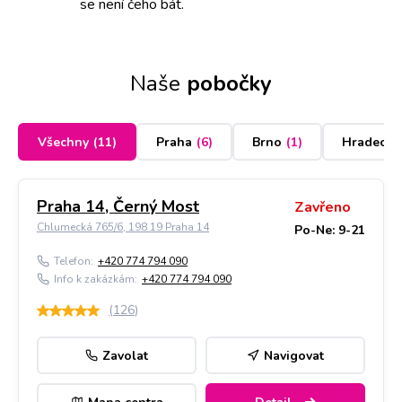
se není čeho bát.
Naše
pobočky
Všechny
(
11
)
Praha
(
6
)
Brno
(
1
)
Hradec K
Praha 14, Černý Most
Zavřeno
Chlumecká 765/6, 198 19 Praha 14
Po-Ne: 9-21
Telefon:
+420 774 794 090
Info k zakázkám:
+420 774 794 090
(
126
)
Zavolat
Navigovat