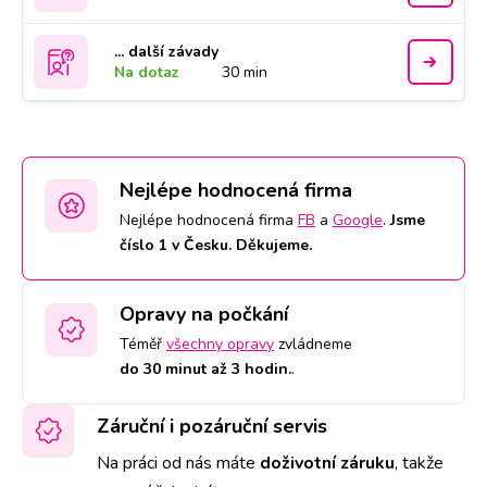
... další závady
Na dotaz
30 min
Nejlépe hodnocená firma
Nejlépe hodnocená firma
FB
a
Google
.
Jsme
číslo 1 v Česku. Děkujeme.
Opravy na počkání
Téměř
všechny opravy
zvládneme
do 30 minut až 3 hodin.
.
Záruční i pozáruční servis
Na práci od nás máte
doživotní záruku
,
takže