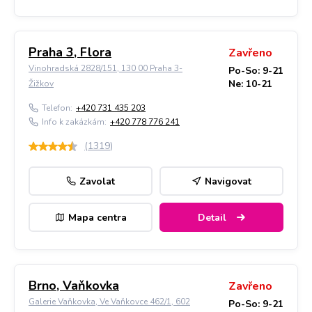
Praha 3, Flora
Zavřeno
Vinohradská 2828/151, 130 00 Praha 3-
Po-So: 9-21
Ne: 10-21
Žižkov
Telefon:
+420 731 435 203
Info k zakázkám:
+420 778 776 241
(
1319
)
Zavolat
Navigovat
Mapa centra
Detail
Brno, Vaňkovka
Zavřeno
Galerie Vaňkovka, Ve Vaňkovce 462/1, 602
Po-So: 9-21