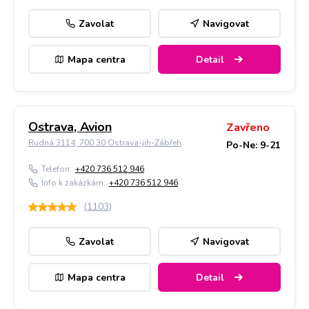
Zavolat
Navigovat
Mapa centra
Detail
Ostrava, Avion
Zavřeno
Rudná 3114, 700 30 Ostrava-jih-Zábřeh
Po-Ne: 9-21
Telefon:
+420 736 512 946
Info k zakázkám:
+420 736 512 946
(
1103
)
Zavolat
Navigovat
Mapa centra
Detail