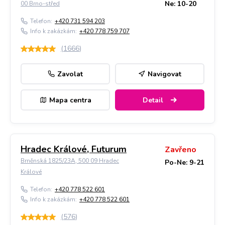
Ne: 10-20
00 Brno-střed
Telefon:
+420 731 594 203
Info k zakázkám:
+420 778 759 707
(
1666
)
Zavolat
Navigovat
Mapa centra
Detail
Hradec Králové, Futurum
Zavřeno
Brněnská 1825/23A, 500 09 Hradec
Po-Ne: 9-21
Králové
Telefon:
+420 778 522 601
Info k zakázkám:
+420 778 522 601
(
576
)