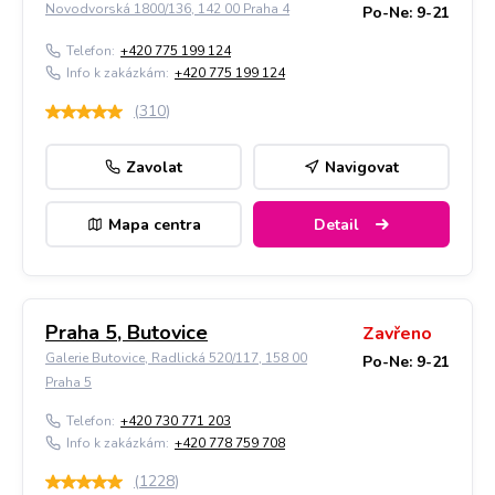
Novodvorská 1800/136, 142 00 Praha 4
Po-Ne: 9-21
Telefon:
+420 775 199 124
Info k zakázkám:
+420 775 199 124
(
310
)
Zavolat
Navigovat
Mapa centra
Detail
Praha 5, Butovice
Zavřeno
Galerie Butovice, Radlická 520/117, 158 00
Po-Ne: 9-21
Praha 5
Telefon:
+420 730 771 203
Info k zakázkám:
+420 778 759 708
(
1228
)