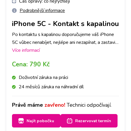
Čas opravy:
co nejrychleji
Podrobnější informace
iPhone 5C
-
Kontakt s kapalinou
Po kontaktu s kapalinou doporučujeme váš iPhone
5C vůbec nenabíjet, nejlépe ani nezapínat, a zastavit
se na kterékoliv naší pobočce co nejdříve to bude
Více informací
možné. Kontakt s kapalinou je průšvih, kde záleží do
Cena:
790 Kč
jaké míry kapalina přístroj poškodila. V některých
případech pro funkčnost stačí samotná deoxidace. V
Doživotní záruka na práci
některých případech je třeba následná oprava.
24 měsíců záruka na náhradní díl
Primárně provedeme deoxidaci zařízení od kapaliny,
následně Vás budeme kontaktovat, zda se
Právě máme
zavřeno!
Technici odpočívají.
deoxidace plně povedla, popř. co je třeba opravit a
za jakou cenu. O všem Vás budeme informovat.
Najít pobočku
Rezervovat termín
Jelikož se jedná o náročnější proces, doba trvání je
2-3 dny.