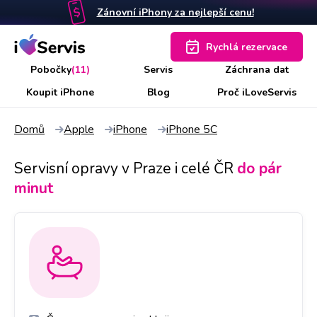
Zánovní iPhony za nejlepší cenu!
Rychlá rezervace
Pobočky
(11)
Servis
Záchrana dat
Koupit iPhone
Blog
Proč iLoveServis
Domů
Apple
iPhone
iPhone 5C
Servisní opravy v Praze i celé ČR
do pár
minut