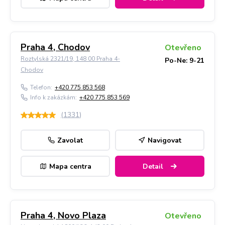
Praha 4, Chodov
Otevřeno
Roztylská 2321/19, 148 00 Praha 4-
Po-Ne: 9-21
Chodov
Telefon:
+420 775 853 568
Info k zakázkám:
+420 775 853 569
(
1331
)
Zavolat
Navigovat
Mapa centra
Detail
Praha 4, Novo Plaza
Otevřeno