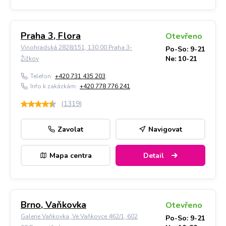
Praha 3, Flora
Otevřeno
Vinohradská 2828/151, 130 00 Praha 3-
Po-So: 9-21
Ne: 10-21
Žižkov
Telefon:
+420 731 435 203
Info k zakázkám:
+420 778 776 241
(
1319
)
Zavolat
Navigovat
Mapa centra
Detail
Brno, Vaňkovka
Otevřeno
Galerie Vaňkovka, Ve Vaňkovce 462/1, 602
Po-So: 9-21