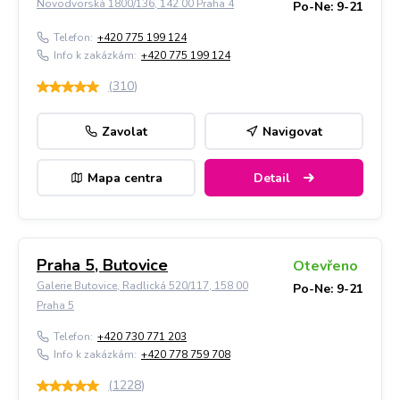
Novodvorská 1800/136, 142 00 Praha 4
Po-Ne: 9-21
Telefon:
+420 775 199 124
Info k zakázkám:
+420 775 199 124
(
310
)
Zavolat
Navigovat
Mapa centra
Detail
Praha 5, Butovice
Otevřeno
Galerie Butovice, Radlická 520/117, 158 00
Po-Ne: 9-21
Praha 5
Telefon:
+420 730 771 203
Info k zakázkám:
+420 778 759 708
(
1228
)