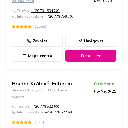
Ne: 10-20
00 Brno-střed
Telefon:
+420 731 594 203
Info k zakázkám:
+420 778 759 707
(
1666
)
Zavolat
Navigovat
Mapa centra
Detail
Hradec Králové, Futurum
Otevřeno
Brněnská 1825/23A, 500 09 Hradec
Po-Ne: 9-21
Králové
Telefon:
+420 778 522 601
Info k zakázkám:
+420 778 522 601
(
576
)