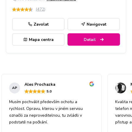
(
472
)
Zavolat
Navigovat
Mapa centra
Detail
Ales Prochazka
AP
5
.0
Musím pochválit především ochotu a
Kvalita r
rychlost. Opravu, kterou v jiném servisu
telefon 
označili za neproveditelnou, tu zvládli v
varovnou
podstatě na počkání.
přistup 