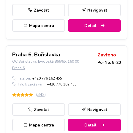
Zavolat
Navigovat
Mapa centra
Detail
Praha 6, Bořislavka
Zavřeno
OC Bořislavka, Evropská 866/65, 160 00
Po-Ne: 8-20
Praha 6
Telefon:
+420 776 162 455
Info k zakázkám:
+420 776 162 455
(
342
)
Zavolat
Navigovat
Mapa centra
Detail