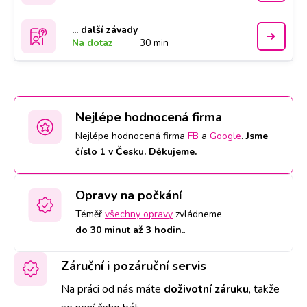
... další závady
Na dotaz
30 min
Nejlépe hodnocená firma
Nejlépe hodnocená firma
FB
a
Google
.
Jsme
číslo 1 v Česku. Děkujeme.
Opravy na počkání
Téměř
všechny opravy
zvládneme
do 30 minut až 3 hodin.
.
Záruční i pozáruční servis
Na práci od nás máte
doživotní záruku
,
takže