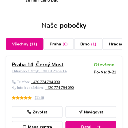
se není čeho bát.
Naše
pobočky
Všechny
(
11
)
Praha
(
6
)
Brno
(
1
)
Hradec K
Praha 14, Černý Most
Otevřeno
Chlumecká 765/6, 198 19 Praha 14
Po-Ne: 9-21
Telefon:
+420 774 794 090
Info k zakázkám:
+420 774 794 090
(
126
)
Zavolat
Navigovat
Mapa centra
Detail