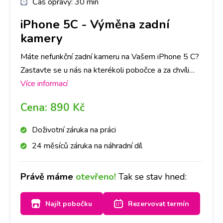
Čas opravy:
30 min
iPhone 5C
-
Výměna zadní
kamery
Máte nefunkční zadní kameru na Vašem iPhone 5 C?
Zastavte se u nás na kterékoli pobočce a za chvíli
bude kamera jako nová. Doporučujeme udělat si
Více informací
rezervaci na vybrané pobočce a vyměníme ji do
Cena:
890 Kč
hodiny.
Doživotní záruka na práci
24 měsíců záruka na náhradní díl
Právě máme
otevřeno!
Tak se stav hned:
Najít pobočku
Rezervovat termín