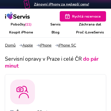
Zánovní iPhony za nejlepší cenu!
Rychlá rezervace
Pobočky
(11)
Servis
Záchrana dat
Koupit iPhone
Blog
Proč iLoveServis
Domů
Apple
iPhone
iPhone 5C
Servisní opravy v Praze i celé ČR
do pár
minut