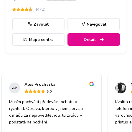
(
472
)
Zavolat
Navigovat
Mapa centra
Detail
Ales Prochazka
AP
5
.0
Musím pochválit především ochotu a
Kvalita r
rychlost. Opravu, kterou v jiném servisu
telefon 
označili za neproveditelnou, tu zvládli v
varovnou
podstatě na počkání.
přistup 