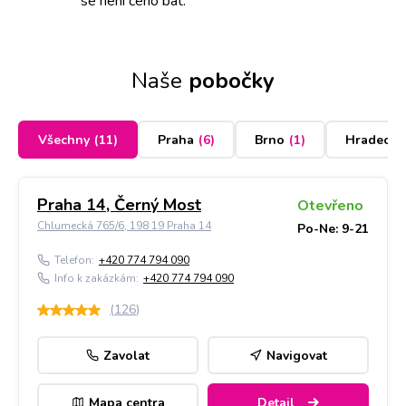
se není čeho bát.
Naše
pobočky
Všechny
(
11
)
Praha
(
6
)
Brno
(
1
)
Hradec K
Praha 14, Černý Most
Otevřeno
Chlumecká 765/6, 198 19 Praha 14
Po-Ne: 9-21
Telefon:
+420 774 794 090
Info k zakázkám:
+420 774 794 090
(
126
)
Zavolat
Navigovat
Mapa centra
Detail