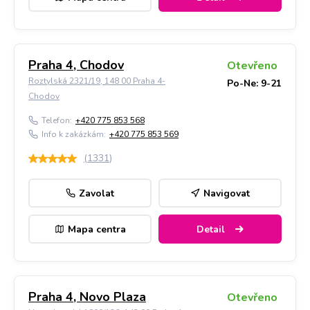
Praha 4, Chodov
Otevřeno
Roztylská 2321/19, 148 00 Praha 4-
Po-Ne: 9-21
Chodov
Telefon:
+420 775 853 568
Info k zakázkám:
+420 775 853 569
(
1331
)
Zavolat
Navigovat
Mapa centra
Detail
Praha 4, Novo Plaza
Otevřeno