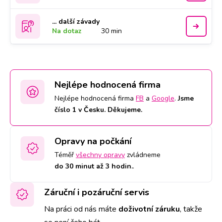
... další závady
Na dotaz
30 min
Nejlépe hodnocená firma
Nejlépe hodnocená firma
FB
a
Google
.
Jsme
číslo 1 v Česku. Děkujeme.
Opravy na počkání
Téměř
všechny opravy
zvládneme
do 30 minut až 3 hodin.
.
Záruční i pozáruční servis
Na práci od nás máte
doživotní záruku
,
takže