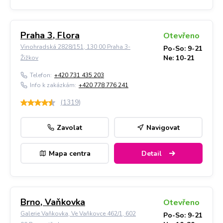
Praha 3, Flora
Otevřeno
Vinohradská 2828/151, 130 00 Praha 3-
Po-So: 9-21
Ne: 10-21
Žižkov
Telefon:
+420 731 435 203
Info k zakázkám:
+420 778 776 241
(
1319
)
Zavolat
Navigovat
Mapa centra
Detail
Brno, Vaňkovka
Otevřeno
Galerie Vaňkovka, Ve Vaňkovce 462/1, 602
Po-So: 9-21