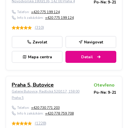
Novodvorská 1800/136, 142 00 Praha 4
Po-Ne: 9-21
Telefon:
+420 775 199 124
Info k zakázkám:
+420 775 199 124
(
310
)
Zavolat
Navigovat
Mapa centra
Detail
Praha 5, Butovice
Otevřeno
Galerie Butovice, Radlická 520/117, 158 00
Po-Ne: 9-21
Praha 5
Telefon:
+420 730 771 203
Info k zakázkám:
+420 778 759 708
(
1228
)