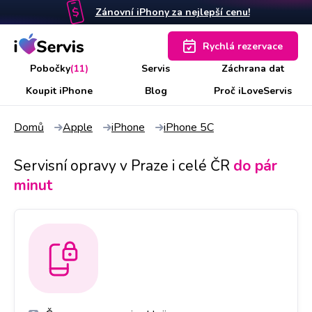
Zánovní iPhony za nejlepší cenu!
Rychlá rezervace
Pobočky
(11)
Servis
Záchrana dat
Koupit iPhone
Blog
Proč iLoveServis
Domů
Apple
iPhone
iPhone 5C
Servisní opravy v Praze i celé ČR
do pár
minut