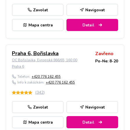
Zavolat
Navigovat
Mapa centra
Detail
Praha 6, Bořislavka
Zavřeno
OC Bořislavka, Evropská 866/65, 160 00
Po-Ne: 8-20
Praha 6
Telefon:
+420 776 162 455
Info k zakázkám:
+420 776 162 455
(
342
)
Zavolat
Navigovat
Mapa centra
Detail