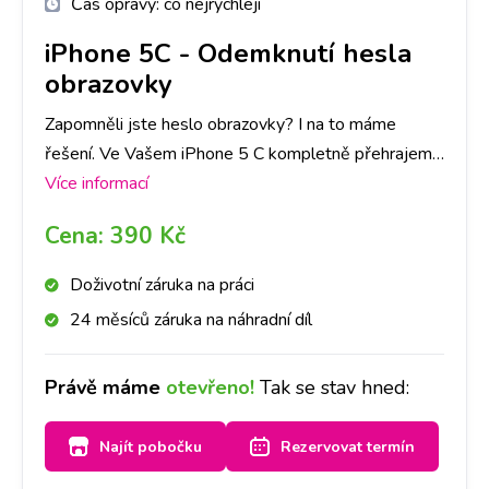
Čas opravy:
co nejrychleji
iPhone 5C
-
Odemknutí hesla
obrazovky
Zapomněli jste heslo obrazovky? I na to máme
řešení. Ve Vašem iPhone 5 C kompletně přehrajeme
software a telefon bude jako nový! Rozhodně ovšem
Více informací
doporučujeme zálohu dat v telefonu. Vzhledem k
Cena:
390 Kč
tomu, že heslo obrazovky slouží jako ochrana všech
dat, se při přehrání SW data automaticky smažou.
Doživotní záruka na práci
24 měsíců záruka na náhradní díl
Právě máme
otevřeno!
Tak se stav hned:
Najít pobočku
Rezervovat termín