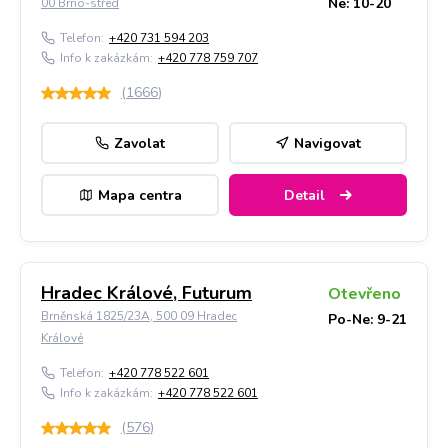
Ne: 10-20
00 Brno-střed
Telefon:
+420 731 594 203
Info k zakázkám:
+420 778 759 707
(
1666
)
Zavolat
Navigovat
Mapa centra
Detail
Hradec Králové, Futurum
Otevřeno
Brněnská 1825/23A, 500 09 Hradec
Po-Ne: 9-21
Králové
Telefon:
+420 778 522 601
Info k zakázkám:
+420 778 522 601
(
576
)