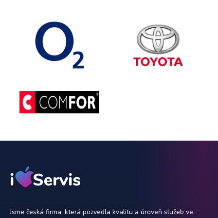
Jsme česká firma, která pozvedla kvalitu a úroveň služeb ve