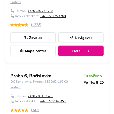
Praha 5
Telefon:
+420 730 771 203
Info k zakázkám:
+420 778 759 708
(
1228
)
Zavolat
Navigovat
Mapa centra
Detail
Praha 6, Bořislavka
Otevřeno
OC Bořislavka, Evropská 866/65, 160 00
Po-Ne: 8-20
Praha 6
Telefon:
+420 776 162 455
Info k zakázkám:
+420 776 162 455
(
342
)