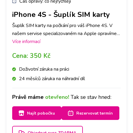
Čas opravy:
co nejrychleji
iPhone 4S
-
Šuplík SIM karty
Šuplík SIM karty na počkání pro váš iPhone 4S. V
našem servise specializovaném na Apple opravíme
jakoukoli závadu rychle a na počkání. Na pobočkách
Více informací
iLoveServis po celé ČR máme velké sklady dílů, tak
Cena:
350 Kč
abyste ještě DNES měli svůj iPhone 4S opravený v
Praze, Brně, Ostravě, Olomouci, Liberci, Pardubicích a
Doživotní záruka na práci
Českých Budějovicích.
24 měsíců záruka na náhradní díl
Právě máme
otevřeno!
Tak se stav hned:
Najít pobočku
Rezervovat termín
Objednat svoz ZDARMA