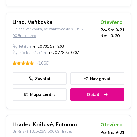
Brno, Vaňkovka
Otevřeno
Galerie Vaňkovka, Ve Vaňkovce 462/1, 602
Po-So: 9-21
Ne: 10-20
00 Brno-střed
Telefon:
+420 731 594 203
Info k zakázkám:
+420 778 759 707
(
1666
)
Zavolat
Navigovat
Mapa centra
Detail
Hradec Králové, Futurum
Otevřeno
Brněnská 1825/23A, 500 09 Hradec
Po-Ne: 9-21