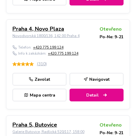
Praha 4, Novo Plaza
Otevřeno
Novodvorská 1800/136, 142 00 Praha 4
Po-Ne: 9-21
Telefon:
+420 775 199 124
Info k zakázkám:
+420 775 199 124
(
310
)
Zavolat
Navigovat
Mapa centra
Detail
Praha 5, Butovice
Otevřeno
Galerie Butovice, Radlická 520/117, 158 00
Po-Ne: 9-21