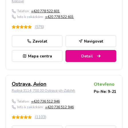
Králové
Telefon:
+420 778 522 601
Info k zakázkám:
+420 778 522 601
(
576
)
Zavolat
Navigovat
Mapa centra
Detail
Ostrava, Avion
Otevřeno
Rudná 3114, 700 30 Ostrava-jih-Zábřeh
Po-Ne: 9-21
Telefon:
+420 736 512 946
Info k zakázkám:
+420 736 512 946
(
1103
)