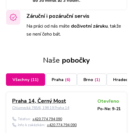
do 30 minut až 3 hodin.
.
Záruční i pozáruční servis
Na práci od nás máte
doživotní záruku
,
takže
se není čeho bát.
Naše
pobočky
Všechny
(
11
)
Praha
(
6
)
Brno
(
1
)
Hradec K
Praha 14, Černý Most
Otevřeno
Chlumecká 765/6, 198 19 Praha 14
Po-Ne: 9-21
Telefon:
+420 774 794 090
Info k zakázkám:
+420 774 794 090