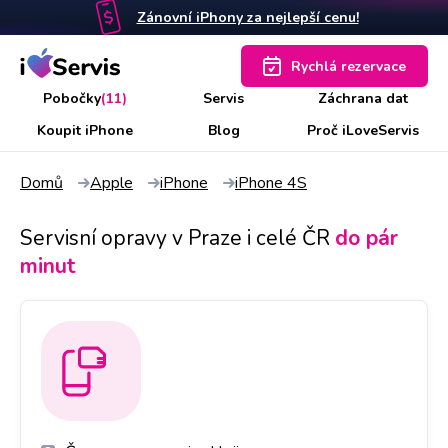
Zánovní iPhony za nejlepší cenu!
Rychlá rezervace
Pobočky
(11)
Servis
Záchrana dat
Koupit iPhone
Blog
Proč iLoveServis
Domů
Apple
iPhone
iPhone 4S
Servisní opravy v Praze i celé ČR
do pár
minut