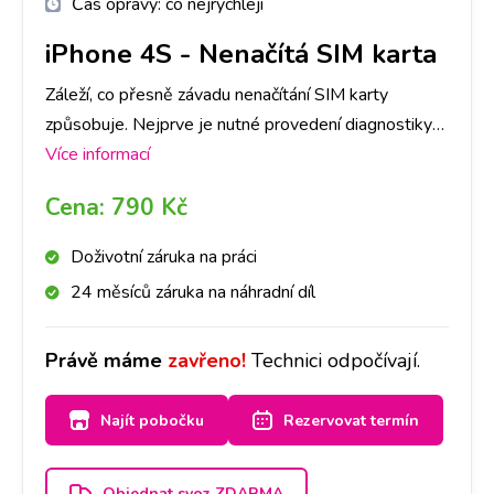
Čas opravy:
co nejrychleji
iPhone 4S
-
Nenačítá SIM karta
Záleží, co přesně závadu nenačítání SIM karty
způsobuje. Nejprve je nutné provedení diagnostiky
Vašeho iPhone 4 S , abychom dokázali určit, co
Více informací
danou závadu způsobuje. Následně, po jejím
Cena:
790 Kč
provedení, se s Vámi spojíme a domluvíme se na
dalším postupu a ceně opravy.
Doživotní záruka na práci
24 měsíců záruka na náhradní díl
Právě máme
zavřeno!
Technici odpočívají.
Najít pobočku
Rezervovat termín
Objednat svoz ZDARMA