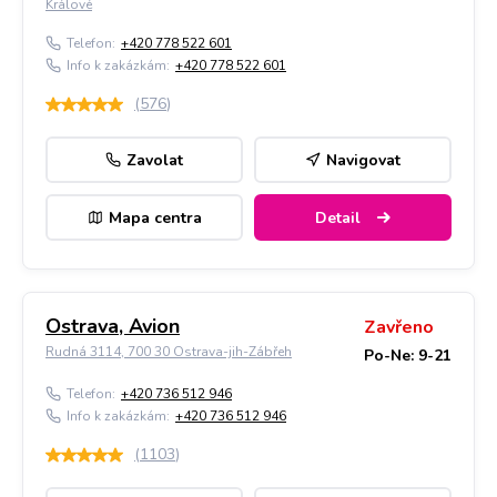
Králové
Telefon:
+420 778 522 601
Info k zakázkám:
+420 778 522 601
(
576
)
Zavolat
Navigovat
Mapa centra
Detail
Ostrava, Avion
Zavřeno
Rudná 3114, 700 30 Ostrava-jih-Zábřeh
Po-Ne: 9-21
Telefon:
+420 736 512 946
Info k zakázkám:
+420 736 512 946
(
1103
)