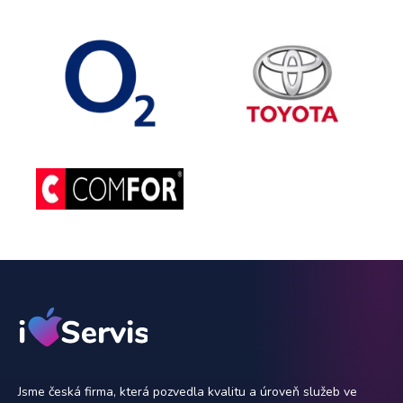
Jsme česká firma, která pozvedla kvalitu a úroveň služeb ve