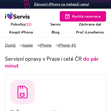
Zánovní iPhony za nejlepší cenu!
Rychlá rezervace
Pobočky
(11)
Servis
Záchrana dat
Koupit iPhone
Blog
Proč iLoveServis
Domů
Apple
iPhone
iPhone 4S
Servisní opravy v Praze i celé ČR
do pár
minut