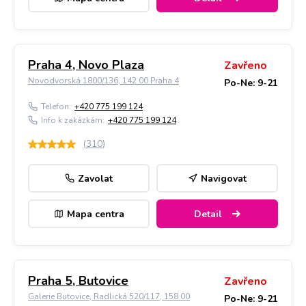
Praha 4, Novo Plaza
Zavřeno
Novodvorská 1800/136, 142 00 Praha 4
Po-Ne: 9-21
Telefon:
+420 775 199 124
Info k zakázkám:
+420 775 199 124
(
310
)
Zavolat
Navigovat
Mapa centra
Detail
Praha 5, Butovice
Zavřeno
Galerie Butovice, Radlická 520/117, 158 00
Po-Ne: 9-21