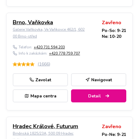
Brno, Vaňkovka
Zavřeno
Galerie Vaňkovka, Ve Vaňkovce 462/1, 602
Po-So: 9-21
Ne: 10-20
00 Brno-střed
Telefon:
+420 731 594 203
Info k zakázkám:
+420 778 759 707
(
1666
)
Zavolat
Navigovat
Mapa centra
Detail
Hradec Králové, Futurum
Zavřeno
Brněnská 1825/23A, 500 09 Hradec
Po-Ne: 9-21