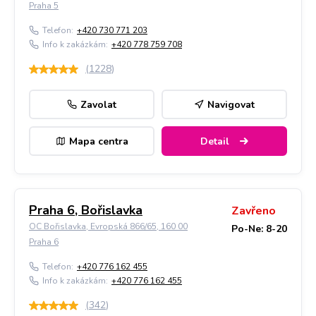
Praha 5
Telefon:
+420 730 771 203
Info k zakázkám:
+420 778 759 708
(
1228
)
Zavolat
Navigovat
Mapa centra
Detail
Praha 6, Bořislavka
Zavřeno
OC Bořislavka, Evropská 866/65, 160 00
Po-Ne: 8-20
Praha 6
Telefon:
+420 776 162 455
Info k zakázkám:
+420 776 162 455
(
342
)