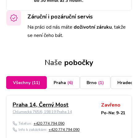
do 30 minut až 3 hodin.
.
Záruční i pozáruční servis
Na práci od nás máte
doživotní záruku
,
takže
se není čeho bát.
Naše
pobočky
Všechny
(
11
)
Praha
(
6
)
Brno
(
1
)
Hradec K
Praha 14, Černý Most
Zavřeno
Chlumecká 765/6, 198 19 Praha 14
Po-Ne: 9-21
Telefon:
+420 774 794 090
Info k zakázkám:
+420 774 794 090