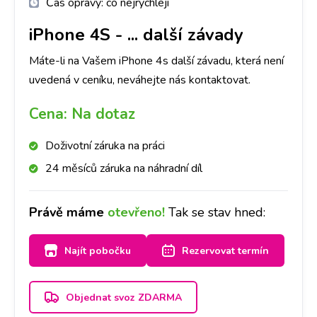
Čas opravy:
co nejrychleji
iPhone 4S
-
... další závady
Máte-li na Vašem iPhone 4s další závadu, která není
uvedená v ceníku, neváhejte nás kontaktovat.
Cena:
Na dotaz
Doživotní záruka na práci
24 měsíců záruka na náhradní díl
Právě máme
otevřeno!
Tak se stav hned:
Najít pobočku
Rezervovat termín
Objednat svoz ZDARMA