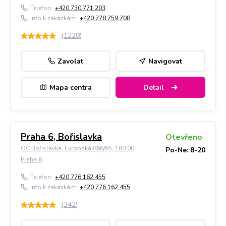
Telefon:
+420 730 771 203
Info k zakázkám:
+420 778 759 708
(
1228
)
Zavolat
Navigovat
Mapa centra
Detail
Praha 6, Bořislavka
Otevřeno
OC Bořislavka, Evropská 866/65, 160 00
Po-Ne: 8-20
Praha 6
Telefon:
+420 776 162 455
Info k zakázkám:
+420 776 162 455
(
342
)