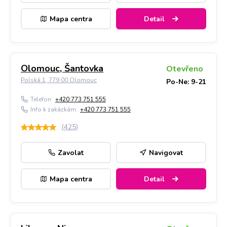
Mapa centra
Detail
Olomouc, Šantovka
Otevřeno
Polská 1, 779 00 Olomouc
Po-Ne: 9-21
Telefon:
+420 773 751 555
Info k zakázkám:
+420 773 751 555
(
425
)
Zavolat
Navigovat
Mapa centra
Detail