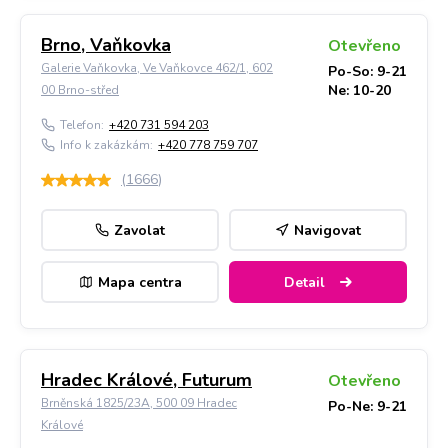
Brno, Vaňkovka
Otevřeno
Galerie Vaňkovka, Ve Vaňkovce 462/1, 602
Po-So: 9-21
Ne: 10-20
00 Brno-střed
Telefon:
+420 731 594 203
Info k zakázkám:
+420 778 759 707
(
1666
)
Zavolat
Navigovat
Mapa centra
Detail
Hradec Králové, Futurum
Otevřeno
Brněnská 1825/23A, 500 09 Hradec
Po-Ne: 9-21
Králové