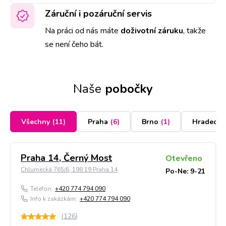
Záruční i pozáruční servis
Na práci od nás máte
doživotní záruku
,
takže
se není čeho bát.
Naše
pobočky
Všechny
(
11
)
Praha
(
6
)
Brno
(
1
)
Hradec K
Praha 14, Černý Most
Otevřeno
Chlumecká 765/6, 198 19 Praha 14
Po-Ne: 9-21
Telefon:
+420 774 794 090
Info k zakázkám:
+420 774 794 090
(
126
)