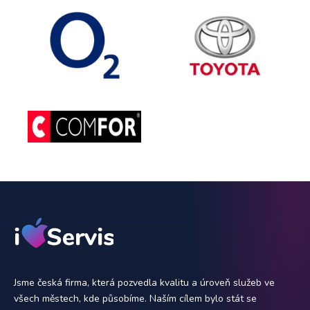
Jsme česká firma, která pozvedla kvalitu a úroveň služeb ve
všech městech, kde působíme. Naším cílem bylo stát se