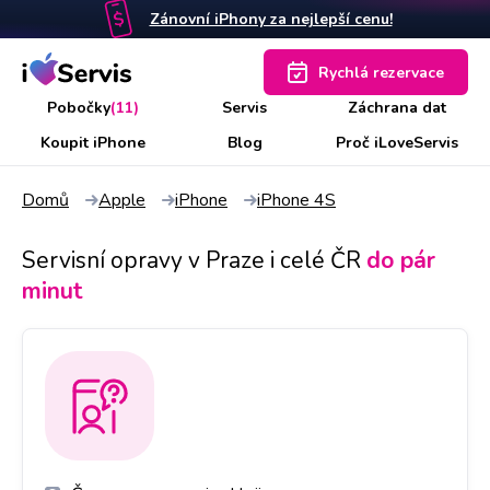
Zánovní iPhony za nejlepší cenu!
Rychlá rezervace
Pobočky
(11)
Servis
Záchrana dat
Koupit iPhone
Blog
Proč iLoveServis
Domů
Apple
iPhone
iPhone 4S
Servisní opravy v Praze i celé ČR
do pár
minut