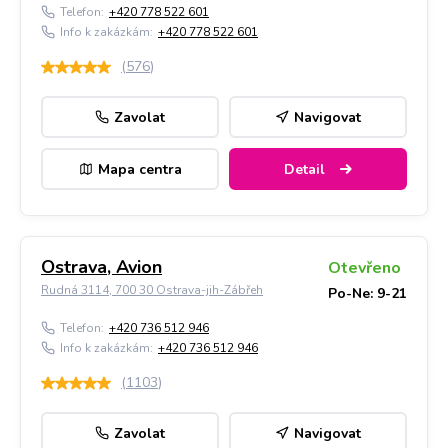
Telefon:
+420 778 522 601
Info k zakázkám:
+420 778 522 601
(
576
)
Zavolat
Navigovat
Mapa centra
Detail
Ostrava, Avion
Otevřeno
Rudná 3114, 700 30 Ostrava-jih-Zábřeh
Po-Ne: 9-21
Telefon:
+420 736 512 946
Info k zakázkám:
+420 736 512 946
(
1103
)
Zavolat
Navigovat