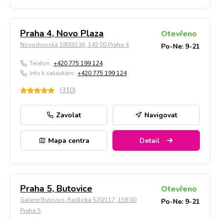
Praha 4, Novo Plaza
Otevřeno
Novodvorská 1800/136, 142 00 Praha 4
Po-Ne: 9-21
Telefon:
+420 775 199 124
Info k zakázkám:
+420 775 199 124
(
310
)
Zavolat
Navigovat
Mapa centra
Detail
Praha 5, Butovice
Otevřeno
Galerie Butovice, Radlická 520/117, 158 00
Po-Ne: 9-21
Praha 5