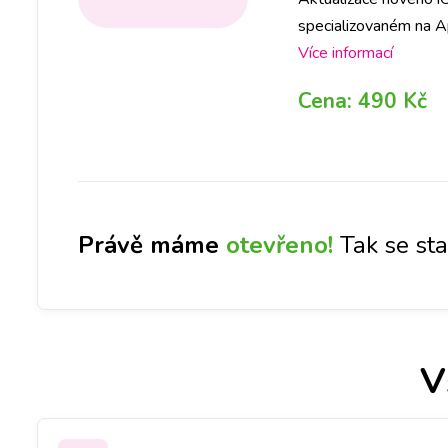
specializovaném na Ap
pobočkách iLoveServi
Více informací
DNES měli svůj iPhone
Cena:
490 Kč
Pardubicích a Českých
Právě máme
otevřeno!
Tak se st
V