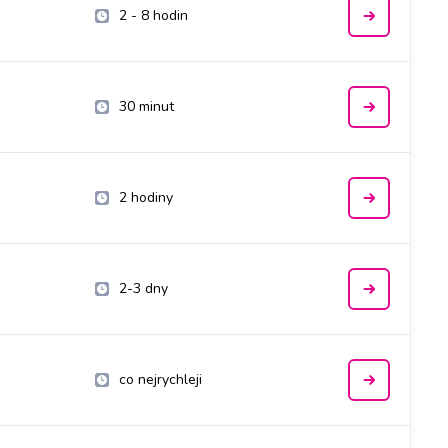
2 - 8 hodin
30 minut
2 hodiny
2-3 dny
co nejrychleji