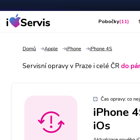
Pobočky
(11)
Domů
Apple
iPhone
iPhone 4S
Servisní opravy v Praze i celé ČR
do pá
Čas opravy:
co nej
iPhone 
iOs
Aktualizace nového i