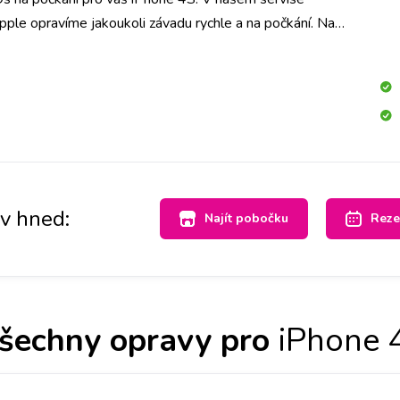
ple opravíme jakoukoli závadu rychle a na počkání. Na
s po celé ČR máme velké sklady dílů, tak abyste ještě
 4S opravený v Praze, Brně, Ostravě, Olomouci, Liberci,
 Budějovicích.
av hned:
Najít pobočku
Reze
šechny opravy pro
iPhone 