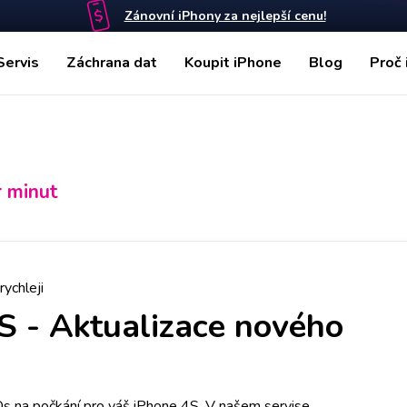
Zánovní iPhony za nejlepší cenu!
Servis
Záchrana dat
Koupit iPhone
Blog
Proč 
r minut
rychleji
4S
-
Aktualizace nového
Os na počkání pro váš iPhone 4S. V našem servise