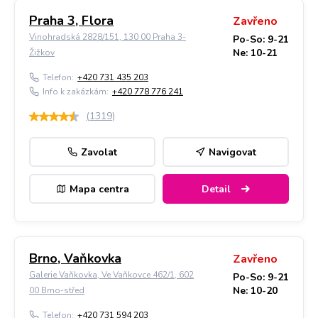
Praha 3, Flora
Zavřeno
Vinohradská 2828/151, 130 00 Praha 3-
Po-So: 9-21
Ne: 10-21
Žižkov
Telefon:
+420 731 435 203
Info k zakázkám:
+420 778 776 241
(
1319
)
Zavolat
Navigovat
Mapa centra
Detail
Brno, Vaňkovka
Zavřeno
Galerie Vaňkovka, Ve Vaňkovce 462/1, 602
Po-So: 9-21
Ne: 10-20
00 Brno-střed
Telefon:
+420 731 594 203