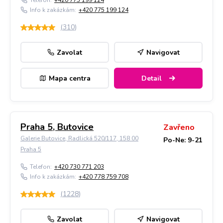
Telefon:
+420 775 199 124
Info k zakázkám:
+420 775 199 124
(
310
)
Zavolat
Navigovat
Mapa centra
Detail
Praha 5, Butovice
Zavřeno
Galerie Butovice, Radlická 520/117, 158 00
Po-Ne: 9-21
Praha 5
Telefon:
+420 730 771 203
Info k zakázkám:
+420 778 759 708
(
1228
)
Zavolat
Navigovat