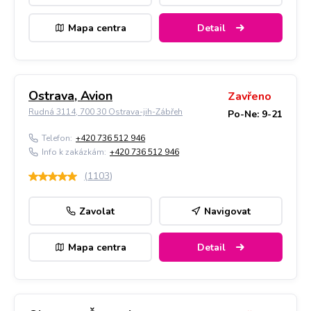
Mapa centra
Detail
Ostrava, Avion
Zavřeno
Rudná 3114, 700 30 Ostrava-jih-Zábřeh
Po-Ne: 9-21
Telefon:
+420 736 512 946
Info k zakázkám:
+420 736 512 946
(
1103
)
Zavolat
Navigovat
Mapa centra
Detail