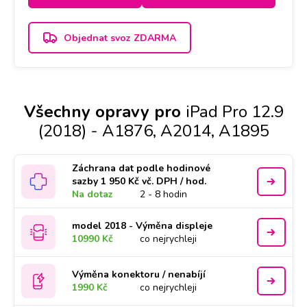
Objednat svoz ZDARMA
Všechny opravy pro
iPad Pro 12.9
(2018) - A1876, A2014, A1895
Záchrana dat podle hodinové
sazby 1 950 Kč vč. DPH / hod.
Na dotaz
2 - 8 hodin
model 2018 - Výměna displeje
10990 Kč
co nejrychleji
Výměna konektoru / nenabíjí
1990 Kč
co nejrychleji