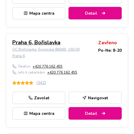
Mapa centra
Detail
Praha 6, Bořislavka
Zavřeno
OC Bořislavka, Evropská 866/65, 160 00
Po-Ne: 8-20
Praha 6
Telefon:
+420 776 162 455
Info k zakázkám:
+420 776 162 455
(
342
)
Zavolat
Navigovat
Mapa centra
Detail