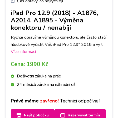
Čas opravy:
co nejrychleji
iPad Pro 12.9 (2018) - A1876,
A2014, A1895
-
Výměna
konektoru / nenabíjí
Rychle opravíme výměnou konektoru, ale často stačí
hloubkově vyčistit Váš iPad Pro 12.9" 2018 a vy tak
ušetříte čas i peníze. Nejlepší je nyní se zastavit na
Více informací
jakékoliv pobočce a hned se na to mrkneme.
Cena:
1990 Kč
Doživotní záruka na práci
24 měsíců záruka na náhradní díl
Právě máme
zavřeno!
Technici odpočívají.
Najít pobočku
Rezervovat termín