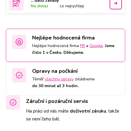
... další závady
Na dotaz
co nejrychleji
Nejlépe hodnocená firma
Nejlépe hodnocená firma
FB
a
Google
.
Jsme
číslo 1 v Česku. Děkujeme.
Opravy na počkání
Téměř
všechny opravy
zvládneme
do 30 minut až 3 hodin.
.
Záruční i pozáruční servis
Na práci od nás máte
doživotní záruku
,
takže
se není čeho bát.