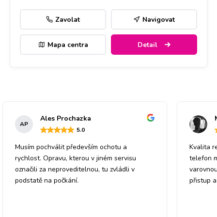
Zavolat
Navigovat
Mapa centra
Detail
Ales Prochazka
AP
5
.0
Musím pochválit především ochotu a
Kvalita r
rychlost. Opravu, kterou v jiném servisu
telefon 
označili za neproveditelnou, tu zvládli v
varovnou
podstatě na počkání.
přistup 