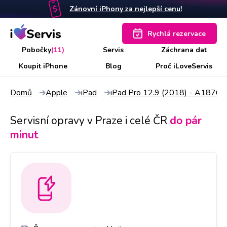
Zánovní iPhony za nejlepší cenu!
Rychlá rezervace
Pobočky
(11)
Servis
Záchrana dat
Koupit iPhone
Blog
Proč iLoveServis
Domů
Apple
iPad
iPad Pro 12.9 (2018) - A1876
Servisní opravy v Praze i celé ČR
do pár
minut