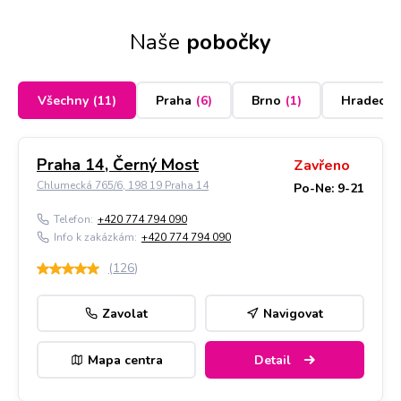
Naše
pobočky
Všechny
(
11
)
Praha
(
6
)
Brno
(
1
)
Hradec K
Praha 14, Černý Most
Zavřeno
Chlumecká 765/6, 198 19 Praha 14
Po-Ne: 9-21
Telefon:
+420 774 794 090
Info k zakázkám:
+420 774 794 090
(
126
)
Zavolat
Navigovat
Mapa centra
Detail