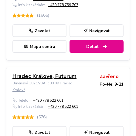
Info k zakázkám:
+420 778 759 707
(
1666
)
Zavolat
Navigovat
Mapa centra
Detail
Hradec Králové, Futurum
Zavřeno
Brněnská 1825/23A, 500 09 Hradec
Po-Ne: 9-21
Králové
Telefon:
+420 778 522 601
Info k zakázkám:
+420 778 522 601
(
576
)
Zavolat
Navigovat