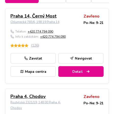
Praha 14, Černý Most
Zavřeno
Chlumecká 765/6, 198 19 Praha 14
Po-Ne: 9-21
Telefon:
+420 774 794 090
Info k zakázkám:
+420 774 794 090
(
126
)
Zavolat
Navigovat
Mapa centra
Detail
Praha 4, Chodov
Zavřeno
Roztylská 2321/19, 148 00 Praha 4-
Po-Ne: 9-21
Chodov