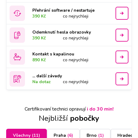
Přehrání software / nestartuje
390 Kč
co nejrychleji
Odemknutí hesla obrazovky
390 Kč
co nejrychleji
Kontakt s kapalinou
890 Kč
co nejrychleji
... další závady
Na dotaz
co nejrychleji
Certifikovaní technici opravují
i do 30 min!
Nejbližší
pobočky
Všechny
(
11
)
Praha
(
6
)
Brno
(
1
)
Hradec K