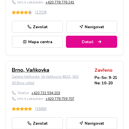
Info k zakázkám:
+420 778 776 241
(
1319
)
Zavolat
Navigovat
Mapa centra
Detail
Brno, Vaňkovka
Zavřeno
Galerie Vaňkovka, Ve Vaňkovce 462/1, 602
Po-So: 9-21
Ne: 10-20
00 Brno-střed
Telefon:
+420 731 594 203
Info k zakázkám:
+420 778 759 707
(
1666
)
Zavolat
Navigovat