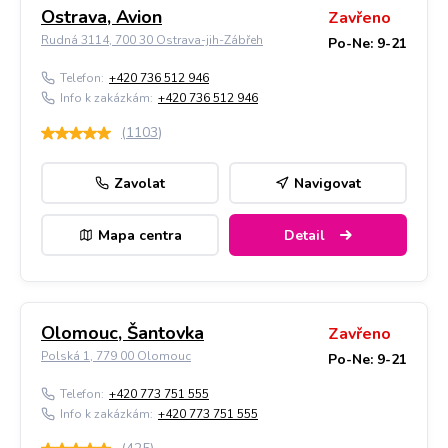
Ostrava, Avion
Zavřeno
Rudná 3114, 700 30 Ostrava-jih-Zábřeh
Po-Ne: 9-21
Telefon:
+420 736 512 946
Info k zakázkám:
+420 736 512 946
(
1103
)
Zavolat
Navigovat
Mapa centra
Detail
Olomouc, Šantovka
Zavřeno
Polská 1, 779 00 Olomouc
Po-Ne: 9-21
Telefon:
+420 773 751 555
Info k zakázkám:
+420 773 751 555