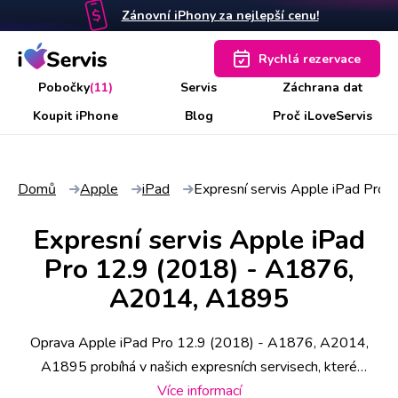
Zánovní iPhony za nejlepší cenu!
Rychlá rezervace
Pobočky
(11)
Servis
Záchrana dat
Koupit iPhone
Blog
Proč iLoveServis
Domů
Apple
iPad
Expresní servis Apple iPad Pr
Expresní servis Apple iPad
Pro 12.9 (2018) - A1876,
A2014, A1895
Oprava Apple iPad Pro 12.9 (2018) - A1876, A2014,
A1895 probíhá v našich expresních servisech, které
najdete na 11 místech po ČR. Některé úkony stihneme už
Více informací