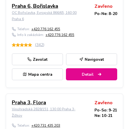
Praha 6, Bořislavka
Zavřeno
OC Bořislavka, Evropská 866/65, 160 00
Po-Ne: 8-20
Praha 6
Telefon:
+420 776 162 455
Info k zakázkám:
+420 776 162 455
(
342
)
Zavolat
Navigovat
Mapa centra
Detail
Praha 3, Flora
Zavřeno
Vinohradská 2828/151, 130 00 Praha 3-
Po-So: 9-21
Ne: 10-21
Žižkov
Telefon:
+420 731 435 203