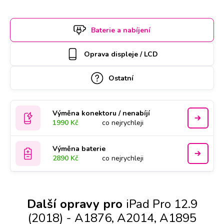
do 30 minut, náročnější však zaberou i pár hodin. Abyste
měli jistotu včasného servisu, rezervujte si termín a hodinu
Baterie a nabíjení
online. Apple iPad Pro 12.9 (2018) - A1876, A2014,
A1895 k opravě si u vás také může vyzvednout náš kurýr,
Oprava displeje / LCD
který vám ho poté zaveze zpět. Kvalitu práce podtrhujeme
doživotní zárukou a za díly ručíme nadstandardně 2 roky.
Ostatní
Výměna konektoru / nenabíjí
1990 Kč
co nejrychleji
Výměna baterie
2890 Kč
co nejrychleji
Další opravy pro
iPad Pro 12.9
(2018) - A1876, A2014, A1895