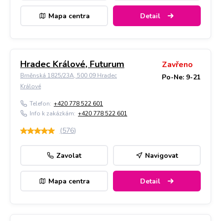
Mapa centra
Detail
Hradec Králové, Futurum
Zavřeno
Brněnská 1825/23A, 500 09 Hradec
Po-Ne: 9-21
Králové
Telefon:
+420 778 522 601
Info k zakázkám:
+420 778 522 601
(
576
)
Zavolat
Navigovat
Mapa centra
Detail