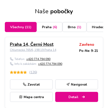
Naše
pobočky
Všechny
(
11
)
Praha
(
6
)
Brno
(
1
)
Hradec K
Praha 14, Černý Most
Zavřeno
Chlumecká 765/6, 198 19 Praha 14
Po-Ne: 9-21
Telefon:
+420 774 794 090
Info k zakázkám:
+420 774 794 090
(
126
)
Zavolat
Navigovat
Mapa centra
Detail