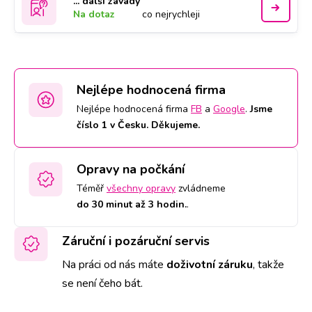
... další závady
Na dotaz
co nejrychleji
Nejlépe hodnocená firma
Nejlépe hodnocená firma
FB
a
Google
.
Jsme
číslo 1 v Česku. Děkujeme.
Opravy na počkání
Téměř
všechny opravy
zvládneme
do 30 minut až 3 hodin.
.
Záruční i pozáruční servis
Na práci od nás máte
doživotní záruku
,
takže
se není čeho bát.