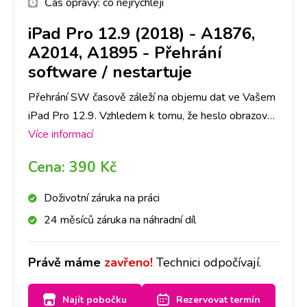
Čas opravy:
co nejrychleji
iPad Pro 12.9 (2018) - A1876,
A2014, A1895
-
Přehrání
software / nestartuje
Přehrání SW časově záleží na objemu dat ve Vašem
iPad Pro 12.9. Vzhledem k tomu, že heslo obrazovky
slouží jako ochrana dat ve Vašem telefonu, je nutné
Více informací
počítat se ztrátou všech dat. Doporučujeme tedy
Cena:
390 Kč
jejich zálohu.
Doživotní záruka na práci
24 měsíců záruka na náhradní díl
Právě máme
zavřeno!
Technici odpočívají.
Najít pobočku
Rezervovat termín