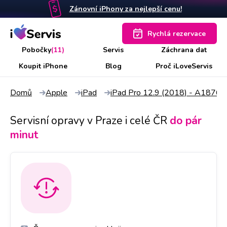
Zánovní iPhony za nejlepší cenu!
Rychlá rezervace
Pobočky
(11)
Servis
Záchrana dat
Koupit iPhone
Blog
Proč iLoveServis
Domů
Apple
iPad
iPad Pro 12.9 (2018) - A1876
Servisní opravy v Praze i celé ČR
do pár
minut