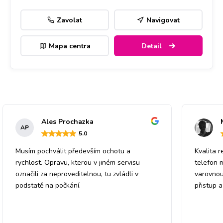
Zavolat
Navigovat
Mapa centra
Detail
Ales Prochazka
AP
5
.0
Musím pochválit především ochotu a
Kvalita r
rychlost. Opravu, kterou v jiném servisu
telefon 
označili za neproveditelnou, tu zvládli v
varovnou
podstatě na počkání.
přistup 