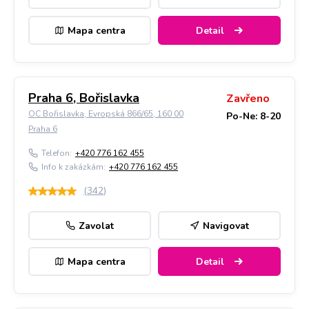
Mapa centra
Detail
Praha 6, Bořislavka
Zavřeno
OC Bořislavka, Evropská 866/65, 160 00
Po-Ne: 8-20
Praha 6
Telefon:
+420 776 162 455
Info k zakázkám:
+420 776 162 455
(
342
)
Zavolat
Navigovat
Mapa centra
Detail