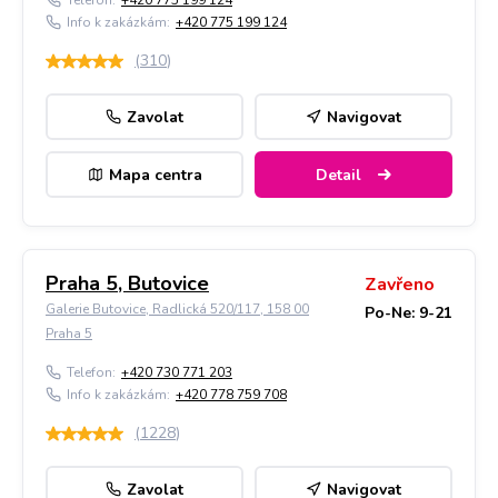
Telefon:
+420 775 199 124
Info k zakázkám:
+420 775 199 124
(
310
)
Zavolat
Navigovat
Mapa centra
Detail
Praha 5, Butovice
Zavřeno
Galerie Butovice, Radlická 520/117, 158 00
Po-Ne: 9-21
Praha 5
Telefon:
+420 730 771 203
Info k zakázkám:
+420 778 759 708
(
1228
)
Zavolat
Navigovat