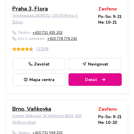
Praha 3, Flora
Zavřeno
Vinohradská 2828/151, 130 00 Praha 3-
Po-So: 9-21
Ne: 10-21
Žižkov
Telefon:
+420 731 435 203
Info k zakázkám:
+420 778 776 241
(
1319
)
Zavolat
Navigovat
Mapa centra
Detail
Brno, Vaňkovka
Zavřeno
Galerie Vaňkovka, Ve Vaňkovce 462/1, 602
Po-So: 9-21
Ne: 10-20
00 Brno-střed
Telefon:
+420 731 594 203