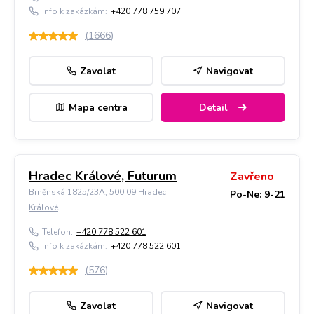
Info k zakázkám:
+420 778 759 707
(
1666
)
Zavolat
Navigovat
Mapa centra
Detail
Hradec Králové, Futurum
Zavřeno
Brněnská 1825/23A, 500 09 Hradec
Po-Ne: 9-21
Králové
Telefon:
+420 778 522 601
Info k zakázkám:
+420 778 522 601
(
576
)
Zavolat
Navigovat