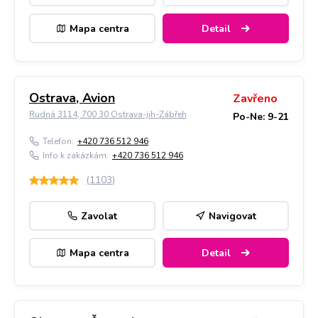
Mapa centra
Detail
Ostrava, Avion
Zavřeno
Rudná 3114, 700 30 Ostrava-jih-Zábřeh
Po-Ne: 9-21
Telefon:
+420 736 512 946
Info k zakázkám:
+420 736 512 946
(
1103
)
Zavolat
Navigovat
Mapa centra
Detail