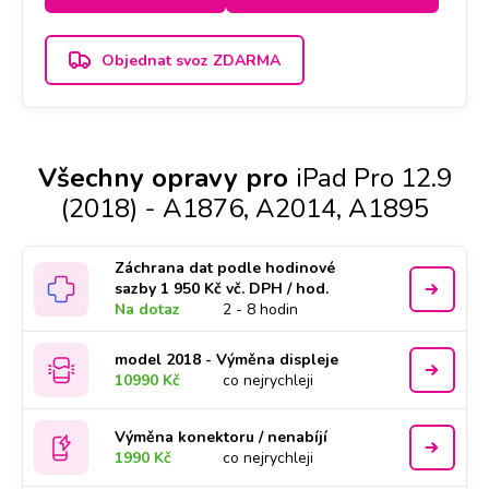
Objednat svoz ZDARMA
Všechny opravy pro
iPad Pro 12.9
(2018) - A1876, A2014, A1895
Záchrana dat podle hodinové
sazby 1 950 Kč vč. DPH / hod.
Na dotaz
2 - 8 hodin
model 2018 - Výměna displeje
10990 Kč
co nejrychleji
Výměna konektoru / nenabíjí
1990 Kč
co nejrychleji