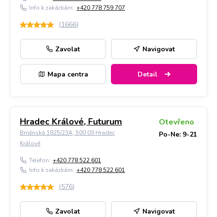
Info k zakázkám:
+420 778 759 707
(
1666
)
Zavolat
Navigovat
Mapa centra
Detail
Hradec Králové, Futurum
Otevřeno
Brněnská 1825/23A, 500 09 Hradec
Po-Ne: 9-21
Králové
Telefon:
+420 778 522 601
Info k zakázkám:
+420 778 522 601
(
576
)
Zavolat
Navigovat