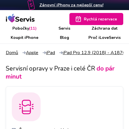
Zánovní iPhony za nejlepší cenu!
Rychlá rezervace
Pobočky
(11)
Servis
Záchrana dat
Koupit iPhone
Blog
Proč iLoveServis
Domů
Apple
iPad
iPad Pro 12.9 (2018) - A1876
Servisní opravy v Praze i celé ČR
do pár
minut