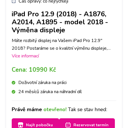
Čas opravy:
co nejrychleji
iPad Pro 12.9 (2018) - A1876,
A2014, A1895
-
model 2018 -
Výměna displeje
Máte rozbitý displej na Vašem iPad Pro 12.9"
2018? Postaráme se o kvalitní výměnu displeje,
kontrolu všech důležitých funkcí a jistotu v podobě
Více informací
záruky na opravu.
Cena:
10990 Kč
Doživotní záruka na práci
24 měsíců záruka na náhradní díl
Právě máme
otevřeno!
Tak se stav hned:
Najít pobočku
Rezervovat termín