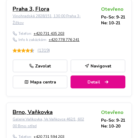
Praha 3, Flora
Otevřeno
Vinohradská 2828/151, 130 00 Praha 3-
Po-So: 9-21
Ne: 10-21
Žižkov
Telefon:
+420 731 435 203
Info k zakázkám:
+420 778 776 241
(
1319
)
Zavolat
Navigovat
Mapa centra
Detail
Brno, Vaňkovka
Otevřeno
Galerie Vaňkovka, Ve Vaňkovce 462/1, 602
Po-So: 9-21
Ne: 10-20
00 Brno-střed
Telefon:
+420 731 594 203