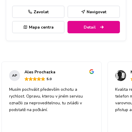
Zavolat
Navigovat
Mapa centra
Detail
Ales Prochazka
AP
5
.0
Musím pochválit především ochotu a
Kvalita r
rychlost. Opravu, kterou v jiném servisu
telefon 
označili za neproveditelnou, tu zvládli v
varovnou
podstatě na počkání.
přistup 