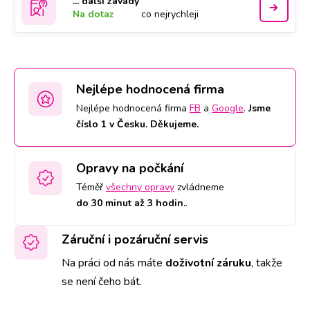
... další závady
Na dotaz
co nejrychleji
Nejlépe hodnocená firma
Nejlépe hodnocená firma
FB
a
Google
.
Jsme
číslo 1 v Česku. Děkujeme.
Opravy na počkání
Téměř
všechny opravy
zvládneme
do 30 minut až 3 hodin.
.
Záruční i pozáruční servis
Na práci od nás máte
doživotní záruku
,
takže
se není čeho bát.