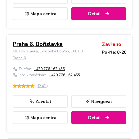
Mapa centra
Detail
Praha 6, Bořislavka
Zavřeno
OC Bořislavka, Evropská 866/65, 160 00
Po-Ne: 8-20
Praha 6
Telefon:
+420 776 162 455
Info k zakázkám:
+420 776 162 455
(
342
)
Zavolat
Navigovat
Mapa centra
Detail