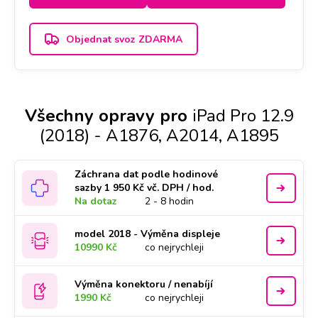
Objednat svoz ZDARMA
Všechny opravy pro
iPad Pro 12.9
(2018) - A1876, A2014, A1895
Záchrana dat podle hodinové
sazby 1 950 Kč vč. DPH / hod.
Na dotaz
2 - 8 hodin
model 2018 - Výměna displeje
10990 Kč
co nejrychleji
Výměna konektoru / nenabíjí
1990 Kč
co nejrychleji