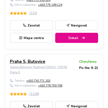
Telefon:
+420 775 199 124
Info k zakázkám:
+420 775 199 124
(
310
)
Zavolat
Navigovat
Mapa centra
Detail
Praha 5, Butovice
Otevřeno
Galerie Butovice, Radlická 520/117, 158 00
Po-Ne: 9-21
Praha 5
Telefon:
+420 730 771 203
Info k zakázkám:
+420 778 759 708
(
1228
)
Zavolat
Navigovat