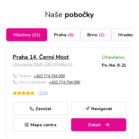
Naše
pobočky
Všechny
(
11
)
Praha
(
6
)
Brno
(
1
)
Hradec K
Praha 14, Černý Most
Otevřeno
Chlumecká 765/6, 198 19 Praha 14
Po-Ne: 9-21
Telefon:
+420 774 794 090
Info k zakázkám:
+420 774 794 090
(
126
)
Zavolat
Navigovat
Mapa centra
Detail