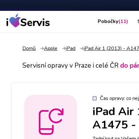
Pobočky
(11)
Domů
Apple
iPad
iPad Air 1 (2013) - A1
Servisní opravy v Praze i celé ČR
do pá
Čas opravy:
co nej
iPad Air
A1475
-
Zadní kryt na Vašem 