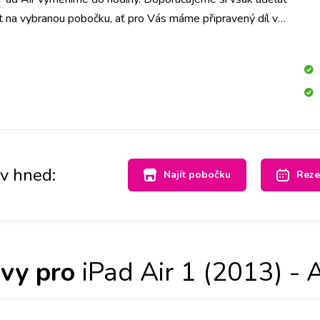
t na vybranou pobočku, ať pro Vás máme připravený díl ve
vě.
av hned:
Najít pobočku
Reze
vy pro
iPad Air 1 (2013) -