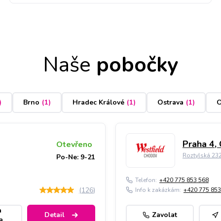
Naše
pobočky
)
Brno
(
1
)
Hradec Králové
(
1
)
Ostrava
(
1
)
O
Praha 4,
Otevřeno
Roztylská 23
Po-Ne: 9-21
Telefon:
+420 775 853 568
(
126
)
Info k zakázkám:
+420 775 853
a
Detail
Zavolat
a