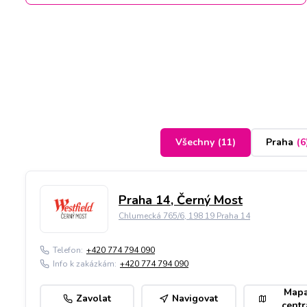
Všechny
(
11
)
Praha
(
6
Praha 14, Černý Most
Chlumecká 765/6, 198 19 Praha 14
Telefon:
+420 774 794 090
Info k zakázkám:
+420 774 794 090
Map
Zavolat
Navigovat
centr