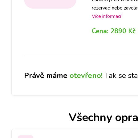
rezervaci nebo zavola
Vámi požadované bar
Více informací
Cena:
2890 Kč
Právě máme
otevřeno!
Tak se st
Všechny opra