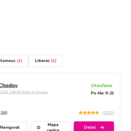
lomouc
(
1
)
Liberec
(
1
)
 Chodov
Otevřeno
21/19, 148 00 Praha 4-Chodov
Po-Ne: 9-21
(
1331
)
 569
Mapa
Navigovat
Detail
centra