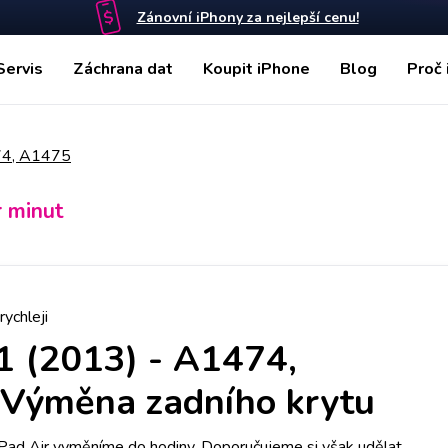
Zánovní iPhony za nejlepší cenu!
Servis
Záchrana dat
Koupit iPhone
Blog
Proč 
474, A1475
r minut
rychleji
 1 (2013) - A1474,
Výměna zadního krytu
iPad Air vyměníme do hodiny. Doporučujeme si však udělat