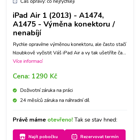
Čas opravy:
co nejrychleji
iPad Air 1 (2013) - A1474,
A1475
-
Výměna konektoru /
nenabíjí
Rychle opravíme výměnou konektoru, ale často stačí
hloubkově vyčistit Váš iPad Air a vy tak ušetříte čas i
peníze. Nejlepší je nyní se zastavit na jakékoliv
Více informací
pobočce a hned se na to mrkneme.
Cena:
1290 Kč
Doživotní záruka na práci
24 měsíců záruka na náhradní díl
Právě máme
otevřeno!
Tak se stav hned:
Najít pobočku
Rezervovat termín