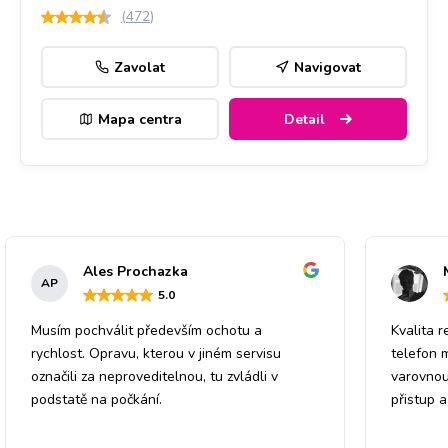
(
472
)
Zavolat
Navigovat
Mapa centra
Detail
Ales Prochazka
AP
5
.0
Musím pochválit především ochotu a
Kvalita r
rychlost. Opravu, kterou v jiném servisu
telefon 
označili za neproveditelnou, tu zvládli v
varovnou
podstatě na počkání.
přistup 