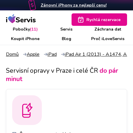
Zánovní iPhony za nejlepší cenu!
Rychlá rezervace
Pobočky
(11)
Servis
Záchrana dat
Koupit iPhone
Blog
Proč iLoveServis
Domů
Apple
iPad
iPad Air 1 (2013) - A1474, A1
Servisní opravy v Praze i celé ČR
do pár
minut