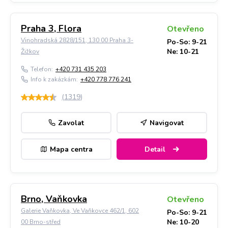
Praha 3, Flora
Otevřeno
Vinohradská 2828/151, 130 00 Praha 3-
Po-So: 9-21
Ne: 10-21
Žižkov
Telefon:
+420 731 435 203
Info k zakázkám:
+420 778 776 241
(
1319
)
Zavolat
Navigovat
Mapa centra
Detail
Brno, Vaňkovka
Otevřeno
Galerie Vaňkovka, Ve Vaňkovce 462/1, 602
Po-So: 9-21
Ne: 10-20
00 Brno-střed