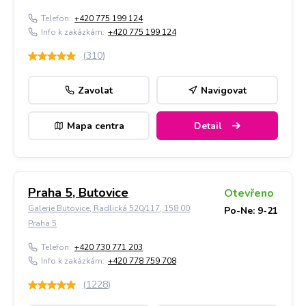
Telefon:
+420 775 199 124
Info k zakázkám:
+420 775 199 124
(
310
)
Zavolat
Navigovat
Mapa centra
Detail
Praha 5, Butovice
Otevřeno
Galerie Butovice, Radlická 520/117, 158 00
Po-Ne: 9-21
Praha 5
Telefon:
+420 730 771 203
Info k zakázkám:
+420 778 759 708
(
1228
)