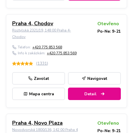
Praha 4, Chodov
Otevřeno
Roztylská 2321/19, 148 00 Praha 4-
Po-Ne: 9-21
Chodov
Telefon:
+420 775 853 568
Info k zakázkám:
+420 775 853 569
(
1331
)
Zavolat
Navigovat
Mapa centra
Detail
Praha 4, Novo Plaza
Otevřeno
Novodvorská 1800/136, 142 00 Praha 4
Po-Ne: 9-21