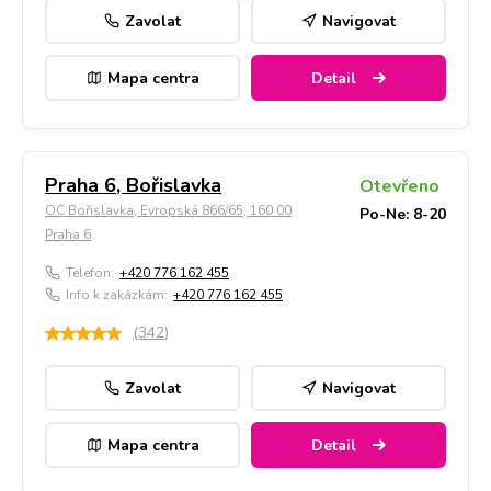
Zavolat
Navigovat
Mapa centra
Detail
Praha 6, Bořislavka
Otevřeno
OC Bořislavka, Evropská 866/65, 160 00
Po-Ne: 8-20
Praha 6
Telefon:
+420 776 162 455
Info k zakázkám:
+420 776 162 455
(
342
)
Zavolat
Navigovat
Mapa centra
Detail