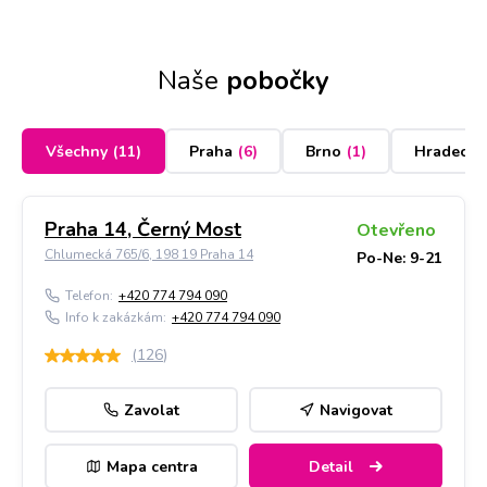
Naše
pobočky
Všechny
(
11
)
Praha
(
6
)
Brno
(
1
)
Hradec K
Praha 14, Černý Most
Otevřeno
Chlumecká 765/6, 198 19 Praha 14
Po-Ne: 9-21
Telefon:
+420 774 794 090
Info k zakázkám:
+420 774 794 090
(
126
)
Zavolat
Navigovat
Mapa centra
Detail