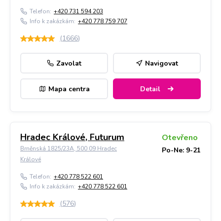
Telefon:
+420 731 594 203
Info k zakázkám:
+420 778 759 707
(
1666
)
Zavolat
Navigovat
Mapa centra
Detail
Hradec Králové, Futurum
Otevřeno
Brněnská 1825/23A, 500 09 Hradec
Po-Ne: 9-21
Králové
Telefon:
+420 778 522 601
Info k zakázkám:
+420 778 522 601
(
576
)