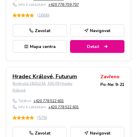
Info k zakázkám:
+420 778 759 707
(
1666
)
Zavolat
Navigovat
Mapa centra
Detail
Hradec Králové, Futurum
Zavřeno
Brněnská 1825/23A, 500 09 Hradec
Po-Ne: 9-21
Králové
Telefon:
+420 778 522 601
Info k zakázkám:
+420 778 522 601
(
576
)
Zavolat
Navigovat