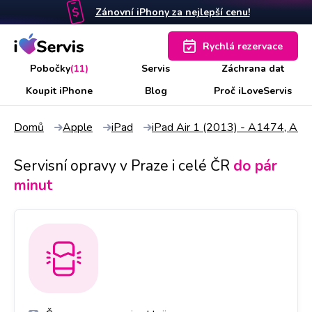
Zánovní iPhony za nejlepší cenu!
Rychlá rezervace
Pobočky
(11)
Servis
Záchrana dat
Koupit iPhone
Blog
Proč iLoveServis
Domů
Apple
iPad
iPad Air 1 (2013) - A1474, A1
Servisní opravy v Praze i celé ČR
do pár
minut