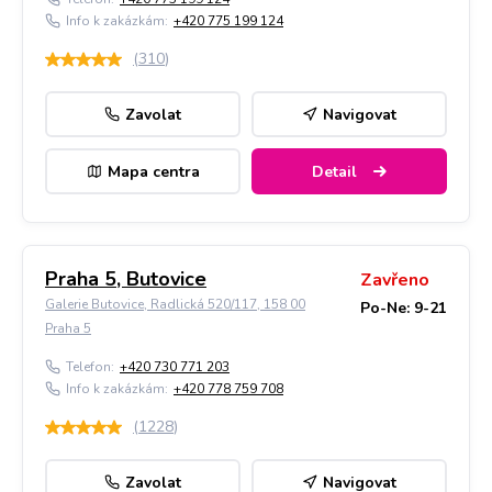
Info k zakázkám:
+420 775 199 124
(
310
)
Zavolat
Navigovat
Mapa centra
Detail
Praha 5, Butovice
Zavřeno
Galerie Butovice, Radlická 520/117, 158 00
Po-Ne: 9-21
Praha 5
Telefon:
+420 730 771 203
Info k zakázkám:
+420 778 759 708
(
1228
)
Zavolat
Navigovat