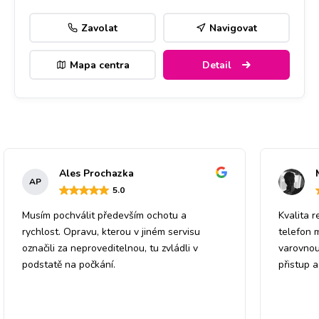
Zavolat
Navigovat
Mapa centra
Detail
Ales Prochazka
AP
5
.0
Musím pochválit především ochotu a
Kvalita r
rychlost. Opravu, kterou v jiném servisu
telefon 
označili za neproveditelnou, tu zvládli v
varovnou
podstatě na počkání.
přistup 