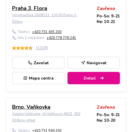
Praha 3, Flora
Zavřeno
Vinohradská 2828/151, 130 00 Praha 3-
Po-So: 9-21
Ne: 10-21
Žižkov
Telefon:
+420 731 435 203
Info k zakázkám:
+420 778 776 241
(
1319
)
Zavolat
Navigovat
Mapa centra
Detail
Brno, Vaňkovka
Zavřeno
Galerie Vaňkovka, Ve Vaňkovce 462/1, 602
Po-So: 9-21
Ne: 10-20
00 Brno-střed
Telefon:
+420 731 594 203