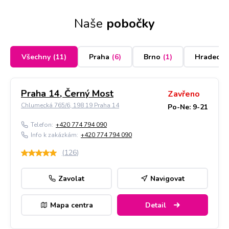
Naše
pobočky
Všechny
(
11
)
Praha
(
6
)
Brno
(
1
)
Hradec K
Praha 14, Černý Most
Zavřeno
Chlumecká 765/6, 198 19 Praha 14
Po-Ne: 9-21
Telefon:
+420 774 794 090
Info k zakázkám:
+420 774 794 090
(
126
)
Zavolat
Navigovat
Mapa centra
Detail