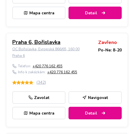
Mapa centra
Detail
Praha 6, Bořislavka
Zavřeno
OC Bořislavka, Evropská 866/65, 160 00
Po-Ne: 8-20
Praha 6
Telefon:
+420 776 162 455
Info k zakázkám:
+420 776 162 455
(
342
)
Zavolat
Navigovat
Mapa centra
Detail