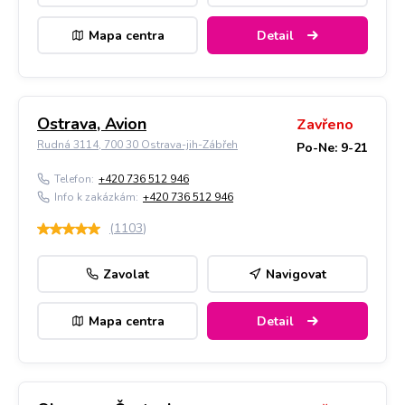
Mapa centra
Detail
Ostrava, Avion
Zavřeno
Rudná 3114, 700 30 Ostrava-jih-Zábřeh
Po-Ne: 9-21
Telefon:
+420 736 512 946
Info k zakázkám:
+420 736 512 946
(
1103
)
Zavolat
Navigovat
Mapa centra
Detail