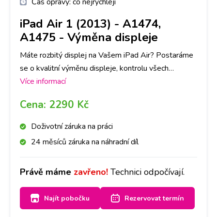
Čas opravy:
co nejrychleji
iPad Air 1 (2013) - A1474,
A1475
-
Výměna displeje
Máte rozbitý displej na Vašem iPad Air? Postaráme
se o kvalitní výměnu displeje, kontrolu všech
důležitých funkcí a jistotu v podobě záruky na opravu.
Více informací
Cena:
2290 Kč
Doživotní záruka na práci
24 měsíců záruka na náhradní díl
Právě máme
zavřeno!
Technici odpočívají.
Najít pobočku
Rezervovat termín