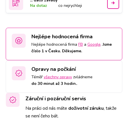
... další závady
Na dotaz
co nejrychleji
Nejlépe hodnocená firma
Nejlépe hodnocená firma
FB
a
Google
.
Jsme
číslo 1 v Česku. Děkujeme.
Opravy na počkání
Téměř
všechny opravy
zvládneme
do 30 minut až 3 hodin.
.
Záruční i pozáruční servis
Na práci od nás máte
doživotní záruku
,
takže
se není čeho bát.