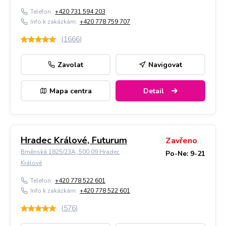
Telefon:
+420 731 594 203
Info k zakázkám:
+420 778 759 707
(
1666
)
Zavolat
Navigovat
Mapa centra
Detail
Hradec Králové, Futurum
Zavřeno
Brněnská 1825/23A, 500 09 Hradec
Po-Ne: 9-21
Králové
Telefon:
+420 778 522 601
Info k zakázkám:
+420 778 522 601
(
576
)