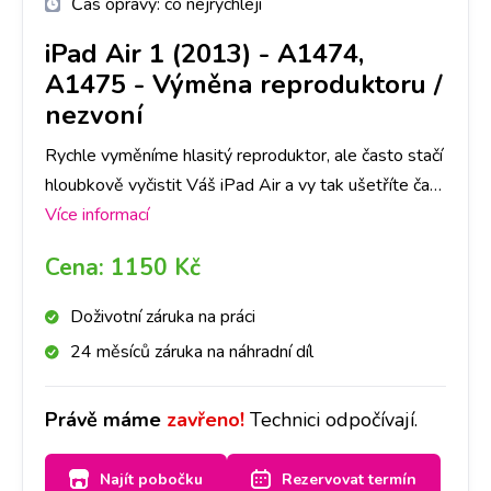
Čas opravy:
co nejrychleji
iPad Air 1 (2013) - A1474,
A1475
-
Výměna reproduktoru /
nezvoní
Rychle vyměníme hlasitý reproduktor, ale často stačí
hloubkově vyčistit Váš iPad Air a vy tak ušetříte čas i
peníze. Doporučujeme si udělat rezervaci nebo
Více informací
zavolat na vybranou pobočku, abychom měli díl
Cena:
1150 Kč
připraven. Reproduktor pak vyčistíme nebo
vyměníme a přístroj bude opět hlasitý.
Doživotní záruka na práci
24 měsíců záruka na náhradní díl
Právě máme
zavřeno!
Technici odpočívají.
Najít pobočku
Rezervovat termín