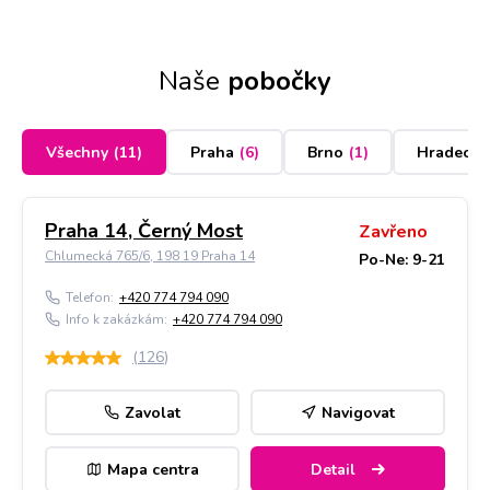
Naše
pobočky
Všechny
(
11
)
Praha
(
6
)
Brno
(
1
)
Hradec K
Praha 14, Černý Most
Zavřeno
Chlumecká 765/6, 198 19 Praha 14
Po-Ne: 9-21
Telefon:
+420 774 794 090
Info k zakázkám:
+420 774 794 090
(
126
)
Zavolat
Navigovat
Mapa centra
Detail