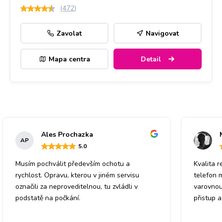
(
472
)
Zavolat
Navigovat
Mapa centra
Detail
Ales Prochazka
AP
5
.0
Musím pochválit především ochotu a
Kvalita r
rychlost. Opravu, kterou v jiném servisu
telefon 
označili za neproveditelnou, tu zvládli v
varovnou
podstatě na počkání.
přistup 