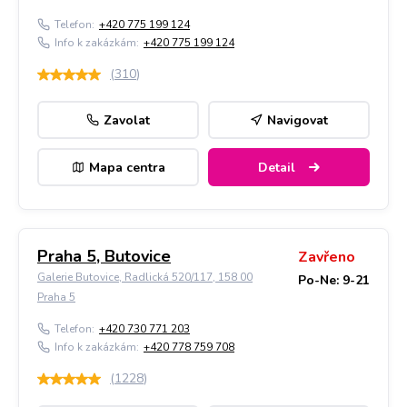
Telefon:
+420 775 199 124
Info k zakázkám:
+420 775 199 124
(
310
)
Zavolat
Navigovat
Mapa centra
Detail
Praha 5, Butovice
Zavřeno
Galerie Butovice, Radlická 520/117, 158 00
Po-Ne: 9-21
Praha 5
Telefon:
+420 730 771 203
Info k zakázkám:
+420 778 759 708
(
1228
)