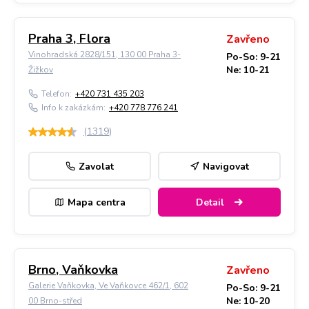
Praha 3, Flora
Zavřeno
Vinohradská 2828/151, 130 00 Praha 3-
Po-So: 9-21
Ne: 10-21
Žižkov
Telefon:
+420 731 435 203
Info k zakázkám:
+420 778 776 241
(
1319
)
Zavolat
Navigovat
Mapa centra
Detail
Brno, Vaňkovka
Zavřeno
Galerie Vaňkovka, Ve Vaňkovce 462/1, 602
Po-So: 9-21
Ne: 10-20
00 Brno-střed