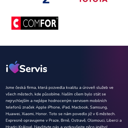
Jsme česká firma, která pozvedla kvalitu a úroveň služeb ve
všech městech, kde působíme. Naším cílem bylo stát se
nejrychlejším a nejlépe hodnoceným servisem mobilních
telefonů značek Apple iPhone, iPad, Macbook, Samsung,
Huawei, Xiaomi, Honor. Toto se nám povedlo již v 6 městech.
Expresně opravujeme v Praze, Brně, Ostravě, Olomouci, Liberci a
Hradci Králové. Navštivte nás a vyzkoušejte něco jiného!