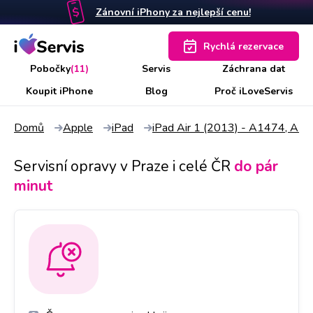
Zánovní iPhony za nejlepší cenu!
Rychlá rezervace
Pobočky
(11)
Servis
Záchrana dat
Koupit iPhone
Blog
Proč iLoveServis
Domů
Apple
iPad
iPad Air 1 (2013) - A1474, A1
Servisní opravy v Praze i celé ČR
do pár
minut