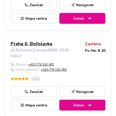
Zavolat
Navigovat
Mapa centra
Detail
Praha 6, Bořislavka
Zavřeno
OC Bořislavka, Evropská 866/65, 160 00
Po-Ne: 8-20
Praha 6
Telefon:
+420 776 162 455
Info k zakázkám:
+420 776 162 455
(
342
)
Zavolat
Navigovat
Mapa centra
Detail