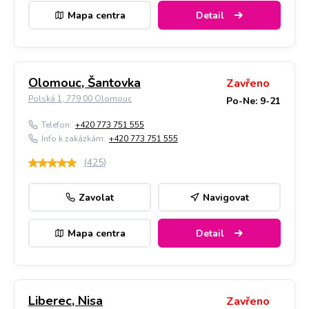
Mapa centra
Detail
Olomouc, Šantovka
Zavřeno
Polská 1, 779 00 Olomouc
Po-Ne: 9-21
Telefon:
+420 773 751 555
Info k zakázkám:
+420 773 751 555
(
425
)
Zavolat
Navigovat
Mapa centra
Detail
Liberec, Nisa
Zavřeno