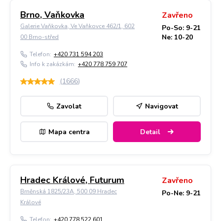
Brno, Vaňkovka
Zavřeno
Galerie Vaňkovka, Ve Vaňkovce 462/1, 602
Po-So: 9-21
Ne: 10-20
00 Brno-střed
Telefon:
+420 731 594 203
Info k zakázkám:
+420 778 759 707
(
1666
)
Zavolat
Navigovat
Mapa centra
Detail
Hradec Králové, Futurum
Zavřeno
Brněnská 1825/23A, 500 09 Hradec
Po-Ne: 9-21
Králové
Telefon:
+420 778 522 601