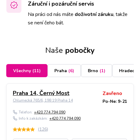
Záruční i pozáruční servis
Na práci od nás máte
doživotní záruku
,
takže
se není čeho bát.
Naše
pobočky
Všechny
(
11
)
Praha
(
6
)
Brno
(
1
)
Hradec K
Praha 14, Černý Most
Zavřeno
Chlumecká 765/6, 198 19 Praha 14
Po-Ne: 9-21
Telefon:
+420 774 794 090
Info k zakázkám:
+420 774 794 090
(
126
)