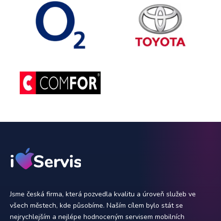
Jsme česká firma, která pozvedla kvalitu a úroveň služeb ve
všech městech, kde působíme. Naším cílem bylo stát se
nejrychlejším a nejlépe hodnoceným servisem mobilních