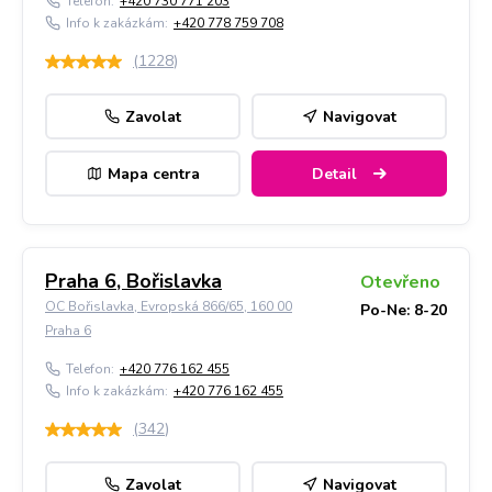
Telefon:
+420 730 771 203
Info k zakázkám:
+420 778 759 708
(
1228
)
Zavolat
Navigovat
Mapa centra
Detail
Praha 6, Bořislavka
Otevřeno
OC Bořislavka, Evropská 866/65, 160 00
Po-Ne: 8-20
Praha 6
Telefon:
+420 776 162 455
Info k zakázkám:
+420 776 162 455
(
342
)
Zavolat
Navigovat