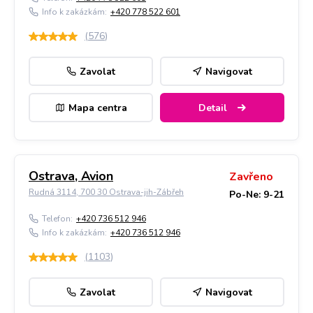
Info k zakázkám:
+420 778 522 601
(
576
)
Zavolat
Navigovat
Mapa centra
Detail
Ostrava, Avion
Zavřeno
Rudná 3114, 700 30 Ostrava-jih-Zábřeh
Po-Ne: 9-21
Telefon:
+420 736 512 946
Info k zakázkám:
+420 736 512 946
(
1103
)
Zavolat
Navigovat