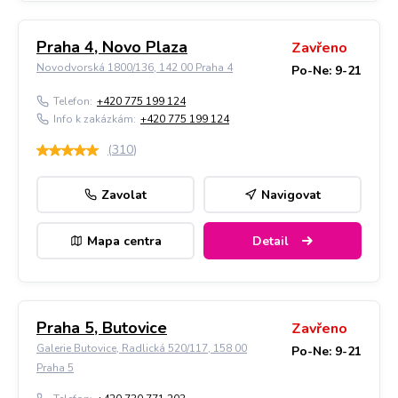
Praha 4, Novo Plaza
Zavřeno
Novodvorská 1800/136, 142 00 Praha 4
Po-Ne: 9-21
Telefon:
+420 775 199 124
Info k zakázkám:
+420 775 199 124
(
310
)
Zavolat
Navigovat
Mapa centra
Detail
Praha 5, Butovice
Zavřeno
Galerie Butovice, Radlická 520/117, 158 00
Po-Ne: 9-21
Praha 5