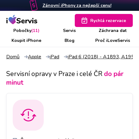
Zánovní iPhony za nejlepší cenu!
Rychlá rezervace
Pobočky
(11)
Servis
Záchrana dat
Koupit iPhone
Blog
Proč iLoveServis
Domů
Apple
iPad
iPad 6 (2018) - A1893, A1954
Servisní opravy v Praze i celé ČR
do pár
minut