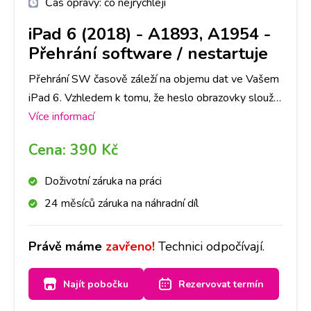
Čas opravy:
co nejrychleji
iPad 6 (2018) - A1893, A1954
-
Přehrání software / nestartuje
Přehrání SW časově záleží na objemu dat ve Vašem
iPad 6. Vzhledem k tomu, že heslo obrazovky slouží
jako ochrana dat ve Vašem telefonu, je nutné počítat
Více informací
se ztrátou všech dat. Doporučujeme tedy jejich
Cena:
390 Kč
zálohu.
Doživotní záruka na práci
24 měsíců záruka na náhradní díl
Právě máme
zavřeno!
Technici odpočívají.
Najít pobočku
Rezervovat termín