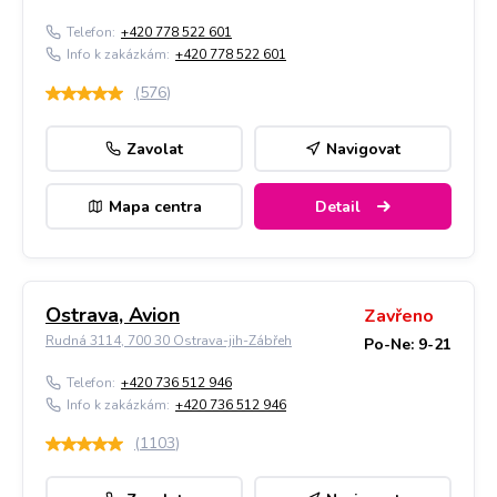
Telefon:
+420 778 522 601
Info k zakázkám:
+420 778 522 601
(
576
)
Zavolat
Navigovat
Mapa centra
Detail
Ostrava, Avion
Zavřeno
Rudná 3114, 700 30 Ostrava-jih-Zábřeh
Po-Ne: 9-21
Telefon:
+420 736 512 946
Info k zakázkám:
+420 736 512 946
(
1103
)