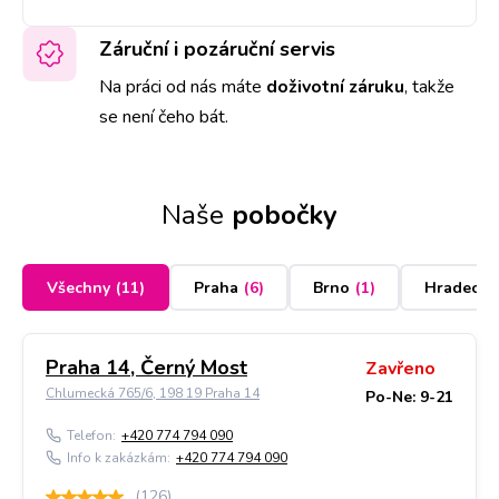
Záruční i pozáruční servis
Na práci od nás máte
doživotní záruku
,
takže
se není čeho bát.
Naše
pobočky
Všechny
(
11
)
Praha
(
6
)
Brno
(
1
)
Hradec K
Praha 14, Černý Most
Zavřeno
Chlumecká 765/6, 198 19 Praha 14
Po-Ne: 9-21
Telefon:
+420 774 794 090
Info k zakázkám:
+420 774 794 090
(
126
)