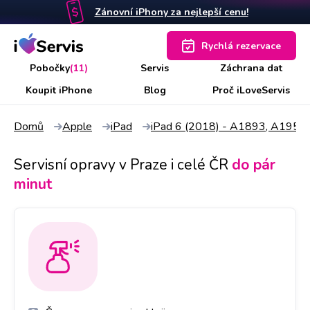
Zánovní iPhony za nejlepší cenu!
Rychlá rezervace
Pobočky
(11)
Servis
Záchrana dat
Koupit iPhone
Blog
Proč iLoveServis
Domů
Apple
iPad
iPad 6 (2018) - A1893, A1954
Servisní opravy v Praze i celé ČR
do pár
minut