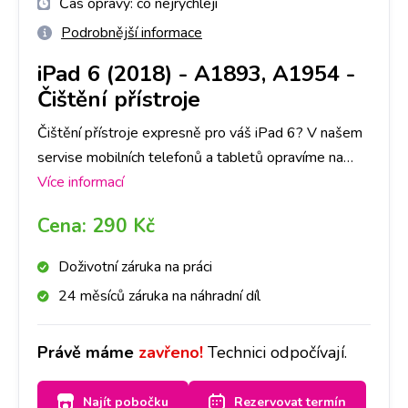
Čas opravy:
co nejrychleji
Podrobnější informace
iPad 6 (2018) - A1893, A1954
-
Čištění přístroje
Čištění přístroje expresně pro váš iPad 6? V našem
servise mobilních telefonů a tabletů opravíme na
Apple jakoukoli závadu rychle a na počkání. Na
Více informací
pobočkách iLoveServis po celé ČR máme velké
Cena:
290 Kč
sklady dílů, tak abyste ještě DNES měli svůj iPad 6
opravený v Praze, Brně, Ostravě, Olomouci, Liberci a
Doživotní záruka na práci
Českých Budějovicích.
24 měsíců záruka na náhradní díl
Právě máme
zavřeno!
Technici odpočívají.
Najít pobočku
Rezervovat termín