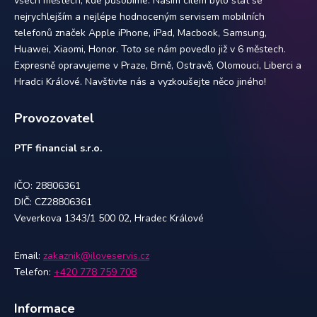
všech městech, kde působíme. Naším cílem bylo stát se
nejrychlejším a nejlépe hodnoceným servisem mobilních
telefonů značek Apple iPhone, iPad, Macbook, Samsung,
Huawei, Xiaomi, Honor. Toto se nám povedlo již v 6 městech.
Expresně opravujeme v Praze, Brně, Ostravě, Olomouci, Liberci a
Hradci Králové. Navštivte nás a vyzkoušejte něco jiného!
Provozovatel
PTF financial s.r.o.
IČO: 28806361
DIČ: CZ28806361
Veverkova 1343/1 500 02, Hradec Králové
Email:
zakaznik@iloveservis.cz
Telefon:
+420 778 759 708
Informace