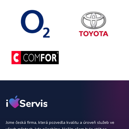
Jsme česká firma, která pozvedla kvalitu a úroveň služeb ve