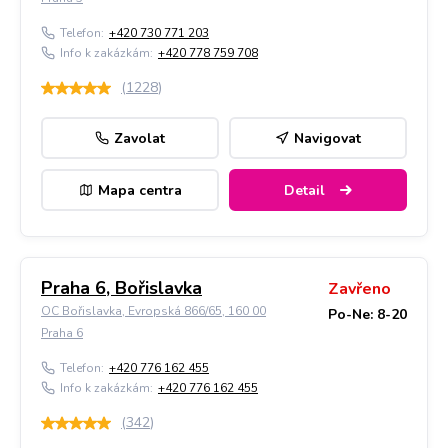
Telefon:
+420 730 771 203
Info k zakázkám:
+420 778 759 708
(
1228
)
Zavolat
Navigovat
Mapa centra
Detail
Praha 6, Bořislavka
Zavřeno
OC Bořislavka, Evropská 866/65, 160 00
Po-Ne: 8-20
Praha 6
Telefon:
+420 776 162 455
Info k zakázkám:
+420 776 162 455
(
342
)