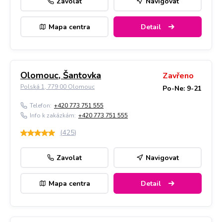
Zavolat
Navigovat
Mapa centra
Detail
Olomouc, Šantovka
Zavřeno
Polská 1, 779 00 Olomouc
Po-Ne: 9-21
Telefon:
+420 773 751 555
Info k zakázkám:
+420 773 751 555
(
425
)
Zavolat
Navigovat
Mapa centra
Detail