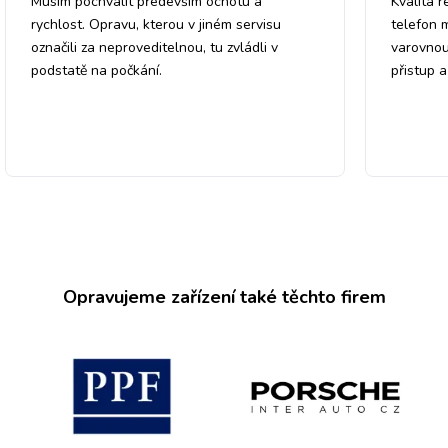
Musím pochválit především ochotu a
Kvalita r
rychlost. Opravu, kterou v jiném servisu
telefon 
označili za neproveditelnou, tu zvládli v
varovnou
podstatě na počkání.
přistup 
Opravujeme zařízení také těchto firem