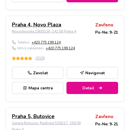
Praha 4, Novo Plaza
Zavřeno
Novodvorská 1800/136, 142 00 Praha 4
Po-Ne: 9-21
Telefon:
+420 775 199 124
Info k zakázkám:
+420 775 199 124
(
310
)
Zavolat
Navigovat
Mapa centra
Detail
Praha 5, Butovice
Zavřeno
Galerie Butovice, Radlická 520/117, 158 00
Po-Ne: 9-21
Praha 5