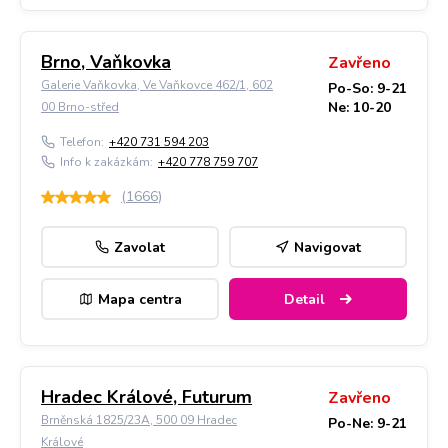
Brno, Vaňkovka
Zavřeno
Galerie Vaňkovka, Ve Vaňkovce 462/1, 602
Po-So: 9-21
Ne: 10-20
00 Brno-střed
Telefon:
+420 731 594 203
Info k zakázkám:
+420 778 759 707
(
1666
)
Zavolat
Navigovat
Mapa centra
Detail
Hradec Králové, Futurum
Zavřeno
Brněnská 1825/23A, 500 09 Hradec
Po-Ne: 9-21
Králové