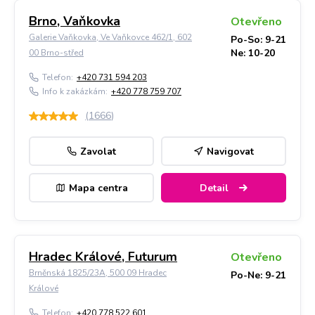
Brno, Vaňkovka
Otevřeno
Galerie Vaňkovka, Ve Vaňkovce 462/1, 602
Po-So: 9-21
Ne: 10-20
00 Brno-střed
Telefon:
+420 731 594 203
Info k zakázkám:
+420 778 759 707
(
1666
)
Zavolat
Navigovat
Mapa centra
Detail
Hradec Králové, Futurum
Otevřeno
Brněnská 1825/23A, 500 09 Hradec
Po-Ne: 9-21
Králové
Telefon:
+420 778 522 601