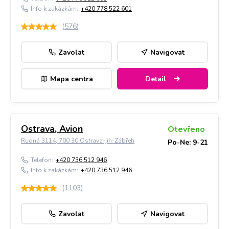
Info k zakázkám:
+420 778 522 601
(
576
)
Zavolat
Navigovat
Mapa centra
Detail
Ostrava, Avion
Otevřeno
Rudná 3114, 700 30 Ostrava-jih-Zábřeh
Po-Ne: 9-21
Telefon:
+420 736 512 946
Info k zakázkám:
+420 736 512 946
(
1103
)
Zavolat
Navigovat