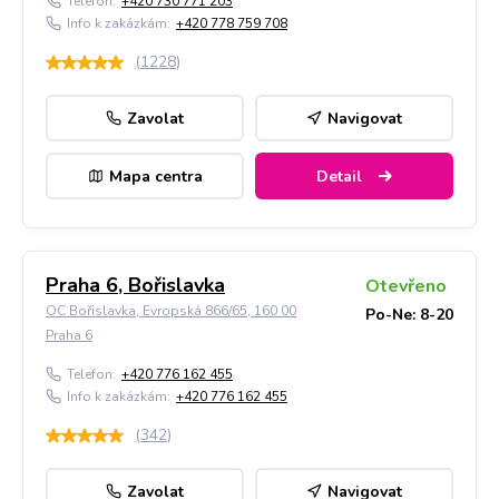
Telefon:
+420 730 771 203
Info k zakázkám:
+420 778 759 708
(
1228
)
Zavolat
Navigovat
Mapa centra
Detail
Praha 6, Bořislavka
Otevřeno
OC Bořislavka, Evropská 866/65, 160 00
Po-Ne: 8-20
Praha 6
Telefon:
+420 776 162 455
Info k zakázkám:
+420 776 162 455
(
342
)
Zavolat
Navigovat