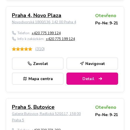
Praha 4, Novo Plaza
Otevřeno
Novodvorská 1800/136, 142 00 Praha 4
Po-Ne: 9-21
Telefon:
+420 775 199 124
Info k zakázkám:
+420 775 199 124
(
310
)
Zavolat
Navigovat
Mapa centra
Detail
Praha 5, Butovice
Otevřeno
Galerie Butovice, Radlická 520/117, 158 00
Po-Ne: 9-21
Praha 5