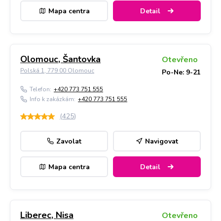
Mapa centra
Detail
Olomouc, Šantovka
Otevřeno
Polská 1, 779 00 Olomouc
Po-Ne: 9-21
Telefon:
+420 773 751 555
Info k zakázkám:
+420 773 751 555
(
425
)
Zavolat
Navigovat
Mapa centra
Detail
Liberec, Nisa
Otevřeno