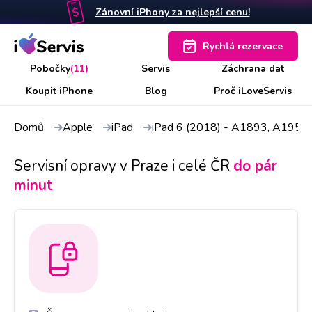
Zánovní iPhony za nejlepší cenu!
Rychlá rezervace
Pobočky
(11)
Servis
Záchrana dat
Koupit iPhone
Blog
Proč iLoveServis
Domů
Apple
iPad
iPad 6 (2018) - A1893, A1954
Servisní opravy v Praze i celé ČR
do pár
minut