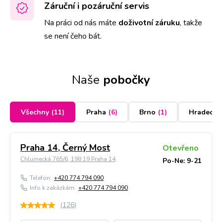
Záruční i pozáruční servis
Na práci od nás máte
doživotní záruku
,
takže
se není čeho bát.
Naše
pobočky
Všechny
(
11
)
Praha
(
6
)
Brno
(
1
)
Hradec K
Praha 14, Černý Most
Otevřeno
Chlumecká 765/6, 198 19 Praha 14
Po-Ne: 9-21
Telefon:
+420 774 794 090
Info k zakázkám:
+420 774 794 090
(
126
)