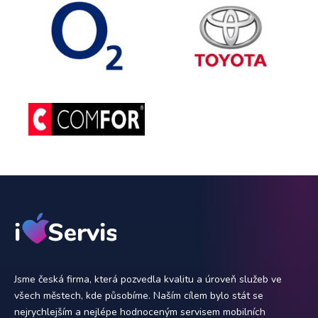
Jsme česká firma, která pozvedla kvalitu a úroveň služeb ve
všech městech, kde působíme. Naším cílem bylo stát se
nejrychlejším a nejlépe hodnoceným servisem mobilních