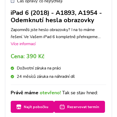
Čas opravy:
co nejrychleji
iPad 6 (2018) - A1893, A1954
-
Odemknutí hesla obrazovky
Zapomněli jste heslo obrazovky? I na to máme
řešení. Ve Vašem iPad 6 kompletně přehrajeme
software a telefon bude jako nový! Rozhodně ovšem
Více informací
doporučujeme zálohu dat v telefonu. Vzhledem k
Cena:
390 Kč
tomu, že heslo obrazovky slouží jako ochrana všech
dat, se při přehrání SW data automaticky smažou.
Doživotní záruka na práci
24 měsíců záruka na náhradní díl
Právě máme
otevřeno!
Tak se stav hned:
Najít pobočku
Rezervovat termín