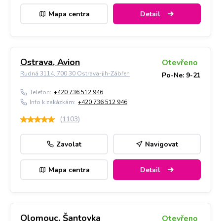
Mapa centra
Detail
Ostrava, Avion
Otevřeno
Rudná 3114, 700 30 Ostrava-jih-Zábřeh
Po-Ne: 9-21
Telefon:
+420 736 512 946
Info k zakázkám:
+420 736 512 946
(
1103
)
Zavolat
Navigovat
Mapa centra
Detail
Olomouc, Šantovka
Otevřeno