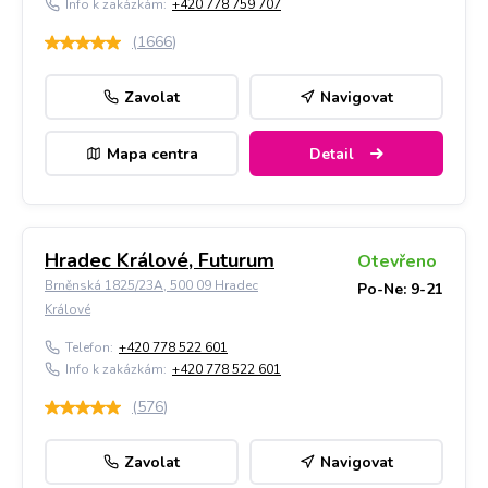
Info k zakázkám:
+420 778 759 707
(
1666
)
Zavolat
Navigovat
Mapa centra
Detail
Hradec Králové, Futurum
Otevřeno
Brněnská 1825/23A, 500 09 Hradec
Po-Ne: 9-21
Králové
Telefon:
+420 778 522 601
Info k zakázkám:
+420 778 522 601
(
576
)
Zavolat
Navigovat