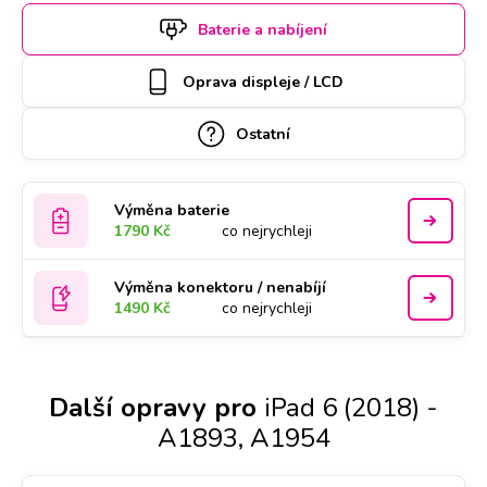
servisu, rezervujte si termín a hodinu online. Apple iPad 6
Baterie a nabíjení
(2018) - A1893, A1954 k opravě si u vás také může
vyzvednout náš kurýr, který vám ho poté zaveze zpět.
Oprava displeje / LCD
Kvalitu práce podtrhujeme doživotní zárukou a za díly
ručíme nadstandardně 2 roky.
Ostatní
Výměna baterie
1790 Kč
co nejrychleji
Výměna konektoru / nenabíjí
1490 Kč
co nejrychleji
Další opravy pro
iPad 6 (2018) -
A1893, A1954