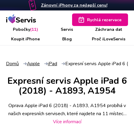
Zánovní iPhony za nejlepší cenu!
Rychlá rezervace
Pobočky
(11)
Servis
Záchrana dat
Koupit iPhone
Blog
Proč iLoveServis
Domů
Apple
iPad
Expresní servis Apple iPad 6 (
Expresní servis Apple iPad 6
(2018) - A1893, A1954
Oprava Apple iPad 6 (2018) - A1893, A1954 probíhá v
našich expresních servisech, které najdete na 11 místech
po ČR. Některé úkony stihneme už do 30 minut, náročnější
Více informací
však zaberou i pár hodin. Abyste měli jistotu včasného