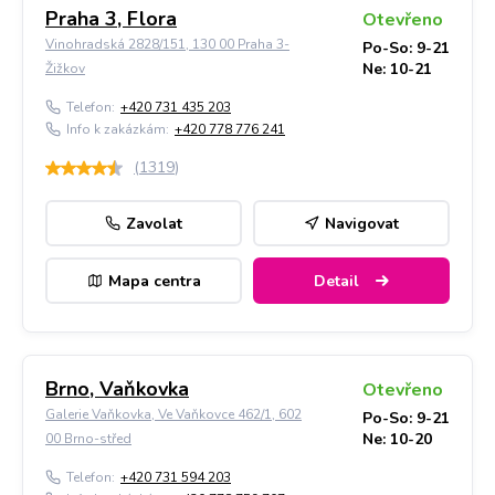
Praha 3, Flora
Otevřeno
Vinohradská 2828/151, 130 00 Praha 3-
Po-So: 9-21
Ne: 10-21
Žižkov
Telefon:
+420 731 435 203
Info k zakázkám:
+420 778 776 241
(
1319
)
Zavolat
Navigovat
Mapa centra
Detail
Brno, Vaňkovka
Otevřeno
Galerie Vaňkovka, Ve Vaňkovce 462/1, 602
Po-So: 9-21
Ne: 10-20
00 Brno-střed
Telefon:
+420 731 594 203