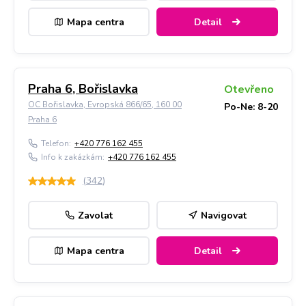
Mapa centra
Detail
Praha 6, Bořislavka
Otevřeno
OC Bořislavka, Evropská 866/65, 160 00
Po-Ne: 8-20
Praha 6
Telefon:
+420 776 162 455
Info k zakázkám:
+420 776 162 455
(
342
)
Zavolat
Navigovat
Mapa centra
Detail