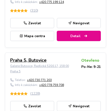
Info k zakázkám:
+420 775 199 124
(
310
)
Zavolat
Navigovat
Mapa centra
Detail
Praha 5, Butovice
Otevřeno
Galerie Butovice, Radlická 520/117, 158 00
Po-Ne: 9-21
Praha 5
Telefon:
+420 730 771 203
Info k zakázkám:
+420 778 759 708
(
1228
)
Zavolat
Navigovat