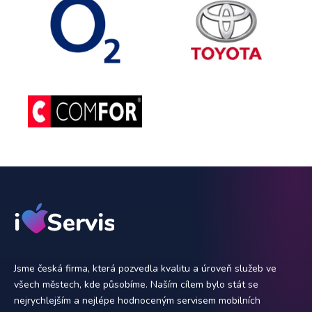
Jsme česká firma, která pozvedla kvalitu a úroveň služeb ve
všech městech, kde působíme. Naším cílem bylo stát se
nejrychlejším a nejlépe hodnoceným servisem mobilních