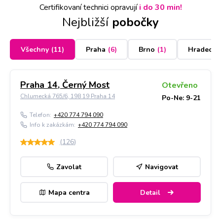
Certifikovaní technici opravují
i do 30 min!
Nejbližší
pobočky
Všechny
(
11
)
Praha
(
6
)
Brno
(
1
)
Hradec K
Praha 14, Černý Most
Otevřeno
Chlumecká 765/6, 198 19 Praha 14
Po-Ne: 9-21
Telefon:
+420 774 794 090
Info k zakázkám:
+420 774 794 090
(
126
)
Zavolat
Navigovat
Mapa centra
Detail