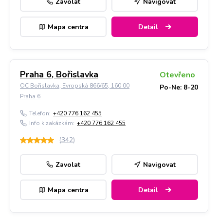
Zavolat
Navigovat
Mapa centra
Detail
Praha 6, Bořislavka
Otevřeno
OC Bořislavka, Evropská 866/65, 160 00
Po-Ne: 8-20
Praha 6
Telefon:
+420 776 162 455
Info k zakázkám:
+420 776 162 455
(
342
)
Zavolat
Navigovat
Mapa centra
Detail