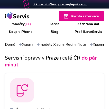
Zánovní iPhony za nejlepší cenu!
Rychlá rezervace
Pobočky
(11)
Servis
Záchrana dat
Koupit iPhone
Blog
Proč iLoveServis
Domů
Xiaomi
modely Xiaomi Redmi Note
Xiaomi R
Servisní opravy v Praze i celé ČR
do pár
minut