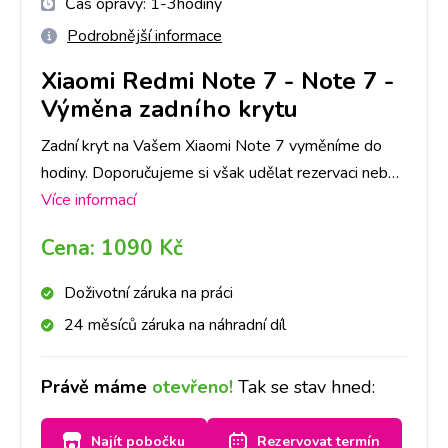
Čas opravy:
1-3hodiny
Podrobnější informace
Xiaomi Redmi Note 7
-
Note 7 -
Výměna zadního krytu
Zadní kryt na Vašem Xiaomi Note 7 vyměníme do
hodiny. Doporučujeme si však udělat rezervaci nebo
zavolat na vybranou pobočku, ať pro Vás máme
Více informací
připravený díl ve Vámi požadované barvě.
Cena:
1090 Kč
Doživotní záruka na práci
24 měsíců záruka na náhradní díl
Právě máme
otevřeno!
Tak se stav hned:
Najít pobočku
Rezervovat termín