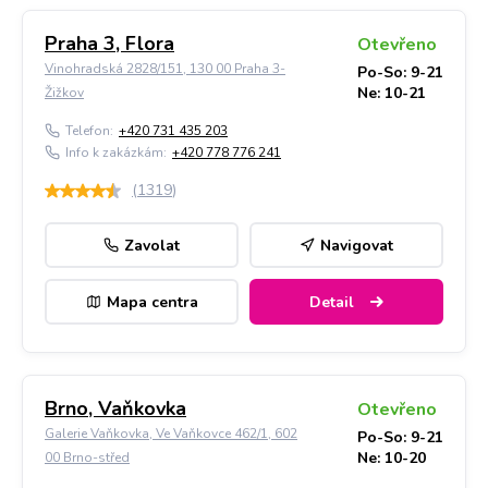
Praha 3, Flora
Otevřeno
Vinohradská 2828/151, 130 00 Praha 3-
Po-So: 9-21
Ne: 10-21
Žižkov
Telefon:
+420 731 435 203
Info k zakázkám:
+420 778 776 241
(
1319
)
Zavolat
Navigovat
Mapa centra
Detail
Brno, Vaňkovka
Otevřeno
Galerie Vaňkovka, Ve Vaňkovce 462/1, 602
Po-So: 9-21
Ne: 10-20
00 Brno-střed