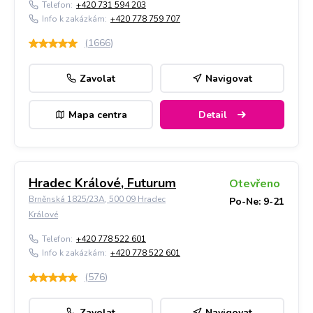
Telefon:
+420 731 594 203
Info k zakázkám:
+420 778 759 707
(
1666
)
Zavolat
Navigovat
Mapa centra
Detail
Hradec Králové, Futurum
Otevřeno
Brněnská 1825/23A, 500 09 Hradec
Po-Ne: 9-21
Králové
Telefon:
+420 778 522 601
Info k zakázkám:
+420 778 522 601
(
576
)
Zavolat
Navigovat