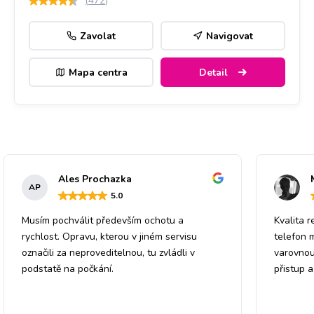
(
472
)
Zavolat
Navigovat
Mapa centra
Detail
Ales Prochazka
AP
5
.0
Musím pochválit především ochotu a
Kvalita r
rychlost. Opravu, kterou v jiném servisu
telefon 
označili za neproveditelnou, tu zvládli v
varovnou
podstatě na počkání.
přistup 