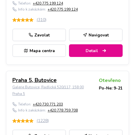
Telefon:
+420 775 199 124
Info k zakázkám:
+420 775 199 124
(
310
)
Zavolat
Navigovat
Mapa centra
Detail
Praha 5, Butovice
Otevřeno
Galerie Butovice, Radlická 520/117, 158 00
Po-Ne: 9-21
Praha 5
Telefon:
+420 730 771 203
Info k zakázkám:
+420 778 759 708
(
1228
)