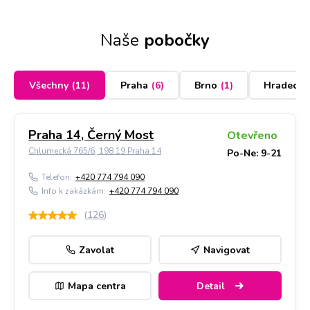
Naše
pobočky
Všechny
(
11
)
Praha
(
6
)
Brno
(
1
)
Hradec K
Praha 14, Černý Most
Otevřeno
Chlumecká 765/6, 198 19 Praha 14
Po-Ne: 9-21
Telefon:
+420 774 794 090
Info k zakázkám:
+420 774 794 090
(
126
)
Zavolat
Navigovat
Mapa centra
Detail