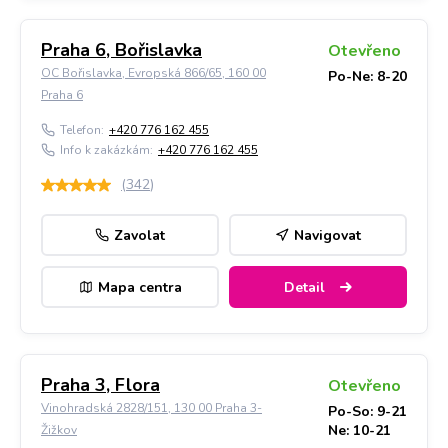
Praha 6, Bořislavka
Otevřeno
OC Bořislavka, Evropská 866/65, 160 00
Po-Ne: 8-20
Praha 6
Telefon:
+420 776 162 455
Info k zakázkám:
+420 776 162 455
(
342
)
Zavolat
Navigovat
Mapa centra
Detail
Praha 3, Flora
Otevřeno
Vinohradská 2828/151, 130 00 Praha 3-
Po-So: 9-21
Ne: 10-21
Žižkov