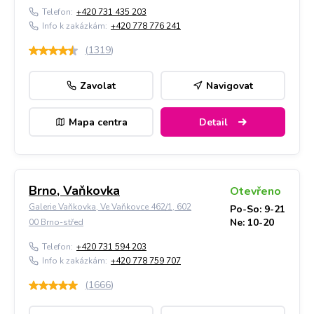
Telefon:
+420 731 435 203
Info k zakázkám:
+420 778 776 241
(
1319
)
Zavolat
Navigovat
Mapa centra
Detail
Brno, Vaňkovka
Otevřeno
Galerie Vaňkovka, Ve Vaňkovce 462/1, 602
Po-So: 9-21
Ne: 10-20
00 Brno-střed
Telefon:
+420 731 594 203
Info k zakázkám:
+420 778 759 707
(
1666
)