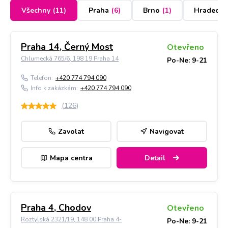
Všechny
(
11
)
Praha
(
6
)
Brno
(
1
)
Hradec K
Praha 14, Černý Most
Otevřeno
Chlumecká 765/6, 198 19 Praha 14
Po-Ne: 9-21
Telefon:
+420 774 794 090
Info k zakázkám:
+420 774 794 090
(
126
)
Zavolat
Navigovat
Mapa centra
Detail
Praha 4, Chodov
Otevřeno
Roztylská 2321/19, 148 00 Praha 4-
Po-Ne: 9-21