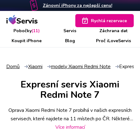
Zánovní iPhony za nejlepší cenu!
Rychlá rezervace
Pobočky
(11)
Servis
Záchrana dat
Koupit iPhone
Blog
Proč iLoveServis
Domů
Xiaomi
modely Xiaomi Redmi Note
Expresní 
Expresní servis Xiaomi
Redmi Note 7
Oprava Xiaomi Redmi Note 7 probíhá v našich expresních
servisech, které najdete na 11 místech po ČR. Některé
úkony stihneme už do 30 minut, náročnější však zaberou i
Více informací
pár hodin. Abyste měli jistotu včasného servisu, rezervujte