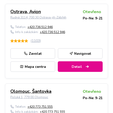
Ostrava, Avion
Otevřeno
Rudná 3114, 700 30 Ostrava-jih-Zábřeh
Po-Ne: 9-21
Telefon:
+420 736 512 946
Info k zakázkám:
+420 736 512 946
(
1103
)
Zavolat
Navigovat
Mapa centra
Detail
Olomouc, Šantovka
Otevřeno
Polská 1, 779 00 Olomouc
Po-Ne: 9-21
Telefon:
+420 773 751 555
Info k zakázkám:
+420 773 751 555