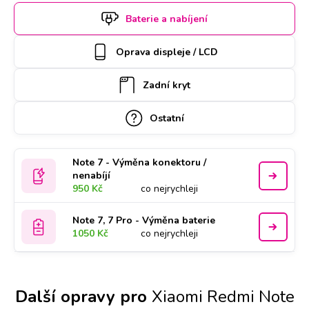
si termín a hodinu online. Xiaomi Redmi Note 7 k opravě si
Baterie a nabíjení
u vás také může vyzvednout náš kurýr, který vám ho poté
zaveze zpět. Kvalitu práce podtrhujeme doživotní zárukou a
Oprava displeje / LCD
za díly ručíme nadstandardně 2 roky.
Zadní kryt
Ostatní
Note 7 - Výměna konektoru /
nenabíjí
950 Kč
co nejrychleji
Note 7, 7 Pro - Výměna baterie
1050 Kč
co nejrychleji
Další opravy pro
Xiaomi Redmi Note